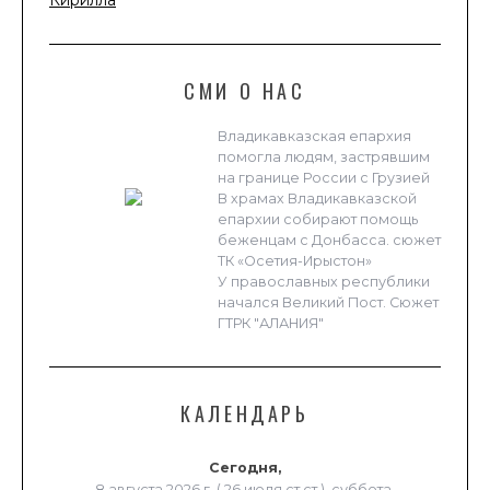
Кирилла
СМИ О НАС
Владикавказская епархия
помогла людям, застрявшим
на границе России с Грузией
В храмах Владикавказской
епархии собирают помощь
беженцам с Донбасса. сюжет
ТК «Осетия-Ирыстон»
У православных республики
начался Великий Пост. Сюжет
ГТРК "АЛАНИЯ"
КАЛЕНДАРЬ
Сегодня,
8 августа 2026 г. ( 26 июля ст.ст.), суббота.