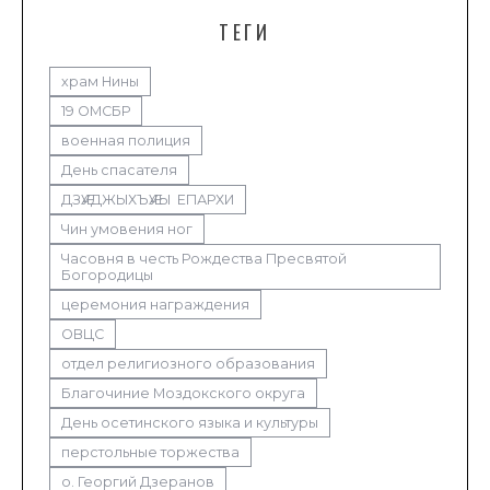
ТЕГИ
храм Нины
19 ОМСБР
военная полиция
День спасателя
ДЗӔУДЖЫХЪӔУЫ ЕПАРХИ
Чин умовения ног
Часовня в честь Рождества Пресвятой
Богородицы
церемония награждения
ОВЦС
отдел религиозного образования
Благочиние Моздокского округа
День осетинского языка и культуры
перстольные торжества
о. Георгий Дзеранов