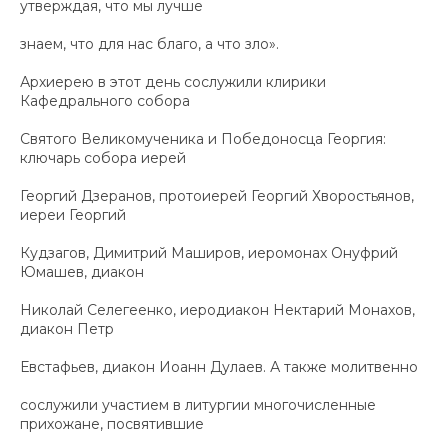
утверждая, что мы лучше
знаем, что для нас благо, а что зло».
Архиерею в этот день сослужили клирики
Кафедрального собора
Святого Великомученика и Победоносца Георгия:
ключарь собора иерей
Георгий Дзеранов, протоиерей Георгий Хворостьянов,
иереи Георгий
Кудзагов, Димитрий Маширов, иеромонах Онуфрий
Юмашев, диакон
Николай Селегеенко, иеродиакон Нектарий Монахов,
диакон Петр
Евстафьев, диакон Иоанн Дулаев. А также молитвенно
сослужили участием в литургии многочисленные
прихожане, посвятившие