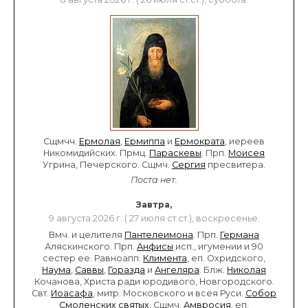
Сщмчч.
Ермолая
,
Ермиппа
и
Ермократа
, иереев
Никомидийских. Прмц.
Параскевы
. Прп.
Моисея
Угрина, Печерского. Сщмч.
Сергия
пресвитера.
Поста нет.
Завтра,
9 августа 2026 г. ( 27 июля ст.ст.), воскресенье.
Вмч. и целителя
Пантелеимона
. Прп.
Германа
Аляскинского. Прп.
Анфисы
исп., игумении и 90
сестер ее. Равноапп.
Климента
, еп. Охридского,
Наума
,
Саввы
,
Горазда
и
Ангеляра
. Блж.
Николая
Кочанова, Христа ради юродивого, Новгородского.
Свт.
Иоасафа
, митр. Московского и всея Руси.
Собор
Смоленских святых
. Сщмч.
Амвросия
, еп.