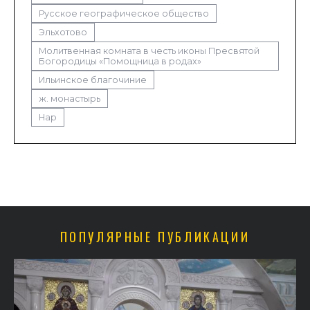
Русское географическое общество
Эльхотово
Молитвенная комната в честь иконы Пресвятой
Богородицы «Помощница в родах»
Ильинское благочиние
ж. монастырь
Нар
ПОПУЛЯРНЫЕ ПУБЛИКАЦИИ