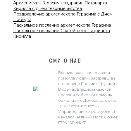
Архиепископ Герасим поздравил Патриарха
Кирилла с днем тезоименитства
Поздравление архиепископа Герасима с Днем
Победы
Пасхальное послание архиепископа Герасима
Пасхальное послание Святейшего Патриарха
Кирилла
СМИ О НАС
Владикавказская епархия
помогла людям, застрявшим
на границе России с Грузией
В храмах Владикавказской
епархии собирают помощь
беженцам с Донбасса. сюжет
ТК «Осетия-Ирыстон»
У православных республики
начался Великий Пост. Сюжет
ГТРК "АЛАНИЯ"