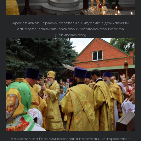
Архиепископ Герасим возглавил Литургию в день памяти
епископа Владикавказского и Моздокского Иосифа
(Чепиговского)
Архиепископ Герасим возглавил престольные торжества в