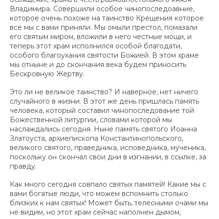
Владимира. Совершили особое чинопоследоавние,
которое очень похоже на таинство Крещения которое
все мы с вами приняли. Мы омыли престол, помазали
его святым миром, вложили в него честные мощи, и
теперь этот храм исполнился особой благодати,
особого благоухания святости Божией. В этом храме
мы отныне и до скончания века будем приносить
Бескровную Жертву.
Это ли не великое таинство? И наверное, нет ничего
случайного в жизни. В этот же день пришлась память
человека, который составил чинопоследование той
Божественной литургии, словами которой мы
наслаждались сегодня. Ныне память святого Иоанна
Златоуста, архиепископа Константинопольского,
великого святого, праведника, исповедника, мученика,
поскольку он скончал свои дни в изгнании, в ссылке, за
правду.
Как много сегодня совпало святых памятей! Какие мы с
вами богатые люди, что можем вспомнить столько
близких к нам святых! Может быть, телесными очами мы
не видим, но этот храм сейчас наполнен дымом,