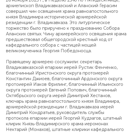
архиепископ Владикавказский и Аланский Герасим
совершил чин освящения храма равноапостольного
князя Владимира исторической архиерейской
резиденции г. Владикавказа. Это литургическое
торжество было приручено к празднованию Собора
Аланских святых. Чину архиерейского освящения храма
предшествовал общегородской крестный ход от
кафедрального собора с частицей мощей
великомученика Георгия Победоносца.
Правящему архиерею сослужили: секретарь
Владикавказской епархии иерей Рустик Фенченко,
благочинный Иристонского округа протоиерей
Константин Джиоев, благочинный Ардонского округа
протоиерей Иаков Фрилинг, благочинный Ильинского
округа протоиерей Евгений Попович, благочинный
Октябрьского округа иерей Димитрий Хестанов,
ключарь храма равноапостольного князя Владимира,
архиерейской резиденции г. Владикавказа иерей
Димитрий Кондратьев, руководитель службы
протокола епархии иерей Георгий Кудзагов, штатный
клирик Князь-Владимирского храма иеромонах
Нектарий (Монахов), штатные клирики кафедрального