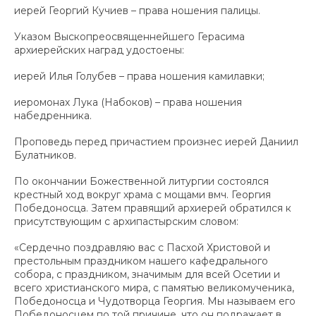
иерей Георгий Кучиев – права ношения палицы.
Указом Выскопреосвященнейшего Герасима
архиерейских наград удостоены:
иерей Илья Голубев – права ношения камилавки;
иеромонах Лука (Набоков) – права ношения
набедренника.
Проповедь перед причастием произнес иерей Даниил
Булатников.
По окончании Божественной литургии состоялся
крестный ход вокруг храма с мощами вмч. Георгия
Победоносца. Затем правящий архиерей обратился к
присутствующим с архипастырским словом:
«Сердечно поздравляю вас с Пасхой Христовой и
престольным праздником нашего кафедрального
собора, с праздником, значимым для всей Осетии и
всего христианского мира, с памятью великомученика,
Победоносца и Чудотворца Георгия. Мы называем его
Победоносцем по той причине, что он подражает в