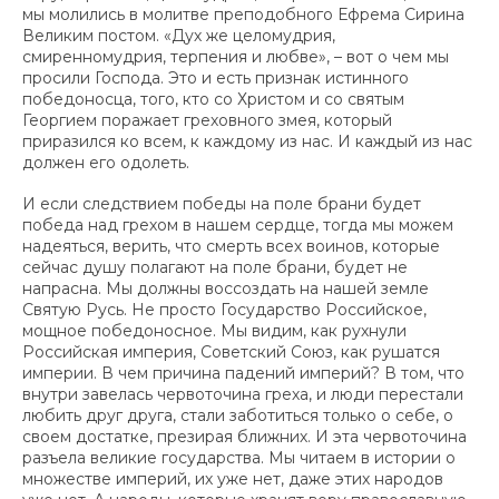
мы молились в молитве преподобного Ефрема Сирина
Великим постом. «Дух же целомудрия,
смиренномудрия, терпения и любве», – вот о чем мы
просили Господа. Это и есть признак истинного
победоносца, того, кто со Христом и со святым
Георгием поражает греховного змея, который
приразился ко всем, к каждому из нас. И каждый из нас
должен его одолеть.
И если следствием победы на поле брани будет
победа над грехом в нашем сердце, тогда мы можем
надеяться, верить, что смерть всех воинов, которые
сейчас душу полагают на поле брани, будет не
напрасна. Мы должны воссоздать на нашей земле
Святую Русь. Не просто Государство Российское,
мощное победоносное. Мы видим, как рухнули
Российская империя, Советский Союз, как рушатся
империи. В чем причина падений империй? В том, что
внутри завелась червоточина греха, и люди перестали
любить друг друга, стали заботиться только о себе, о
своем достатке, презирая ближних. И эта червоточина
разъела великие государства. Мы читаем в истории о
множестве империй, их уже нет, даже этих народов