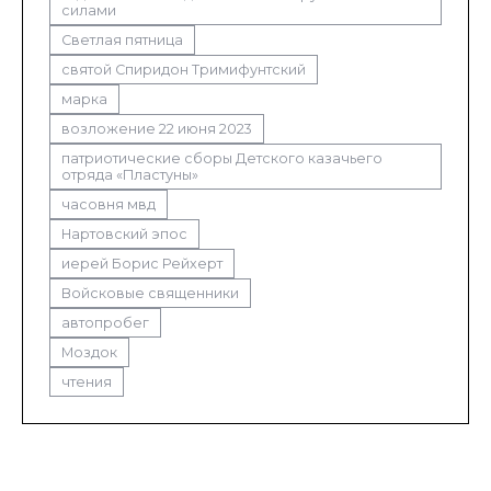
силами
Светлая пятница
святой Спиридон Тримифунтский
марка
возложение 22 июня 2023
патриотические сборы Детского казачьего
отряда «Пластуны»
часовня мвд
Нартовский эпос
иерей Борис Рейхерт
Войсковые священники
автопробег
Моздок
чтения