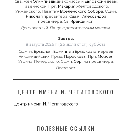
Свв. жен
Олимпиады
диакониссы и
Евпраксии
девы,
Тавеннской. Прп.
Макария
Желтоводского,
Унженского. Память
V Вселенского Собора
. Сщмч.
Николая
пресвитера. Сщмч.
Александра
пресвитера. Св.
Ираиды
исп.
День постный.
Пища с растительным маслом.
Завтра,
8 августа 2026 г. ( 26 июля ст.ст.), суббота.
Сщмчч.
Ермолая
,
Ермиппа
и
Ермократа
, иереев
Никомидийских. Прмц.
Параскевы
. Прп.
Моисея
Угрина, Печерского. Сщмч.
Сергия
пресвитера.
Поста нет.
ЦЕНТР ИМЕНИ И. ЧЕПИГОВСКОГО
Центр имени И. Чепиговского
ПОЛЕЗНЫЕ ССЫЛКИ