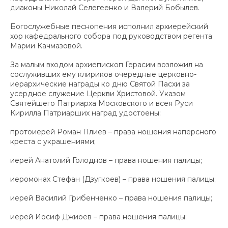
диаконы Николай Селегеенко и Валерий Бобылев.
Богослужебные песнопения исполнил архиерейский
хор кафедрального собора под руководством регента
Марии Качмазовой.
За малым входом архиепископ Герасим возложил на
сослуживших ему клириков очередные церковно-
иерархические награды ко дню Святой Пасхи за
усердное служение Церкви Христовой. Указом
Святейшего Патриарха Московского и всея Руси
Кирилла Патриарших наград удостоены:
протоиерей Роман Плиев – права ношения наперсного
креста с украшениями;
иерей Анатолий Голоднов – права ношения палицы;
иеромонах Стефан (Дзугкоев) – права ношения палицы;
иерей Василий Грибенченко – права ношения палицы;
иерей Иосиф Джиоев – права ношения палицы;