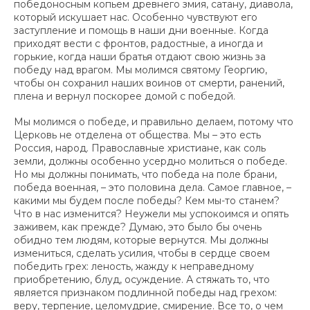
победоносным копьем древнего змия, сатану, диавола,
который искушает нас. Особенно чувствуют его
заступление и помощь в наши дни военные. Когда
приходят вести с фронтов, радостные, а иногда и
горькие, когда наши братья отдают свою жизнь за
победу над врагом. Мы молимся святому Георгию,
чтобы он сохранил наших воинов от смерти, ранений,
плена и вернул поскорее домой с победой.
Мы молимся о победе, и правильно делаем, потому что
Церковь не отделена от общества. Мы – это есть
Россия, народ. Православные христиане, как соль
земли, должны особенно усердно молиться о победе.
Но мы должны понимать, что победа на поле брани,
победа военная, – это половина дела. Самое главное, –
какими мы будем после победы? Кем мы-то станем?
Что в нас изменится? Неужели мы успокоимся и опять
заживем, как прежде? Думаю, это было бы очень
обидно тем людям, которые вернутся. Мы должны
измениться, сделать усилия, чтобы в сердце своем
победить грех: леность, жажду к неправедному
приобретению, блуд, осуждение. А стяжать то, что
является признаком подлинной победы над грехом:
веру, терпение, целомудрие, смирение. Все то, о чем