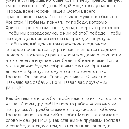
уже нет. А народы, которые хранят веру православную,
существуют по сей день. И дай Бог, чтобы у нашего
народа, всей России, нашей Осетии, всего
православного мира было великое мужество быть со
Христом. Чтобы мы приняли ту победу, которую
Христос принес нам – победу над смертью греховной.
Чтобы мы возрадовались с ним об этой победе. Чтобы
ни один день нашей жизни не проходил впустую.
Чтобы каждый день в том сражении сердечном,
которое начинается с утра и заканчивается поздним
вечером, поскольку враг от нас никогда не отступает и
что-то всегда внушает, мы были победителями. Тогда
мы подлинно будем собратьями святым, братьями
ангелам и Христу, потому что этого хочет от нас
Господь. Он говорит Своим ученикам: «Я уже не
называю вас рабами… но Я назвал вас друзьями»
(Ин.15,15).
Как бы нам хотелось бы, чтобы каждого из нас Господь
назвал Своим другом! Не просто рабом неключимым,
но другом. А дружба стяжается дружеской любовью.
Господь ясно говорит: «Кто любит Меня, тот соблюдет
слово Мое» (Ин.14,21). Так станем же друзьями Господа
и сопобедоносцами тем, что исполнили заповеди