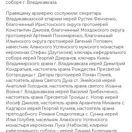
соборе г. Владикавказа.
Правящему архиерею сослужили: секретарь
Владикавказской епархии иерей Рустик Фенченко,
благочинный Иристонского округа протоиерей
Константин Джиоев, благочинный Моздокского округа
протоиерей Артемий Пономаренко, благочинный
Ильинского округа протоиерей Евгений Попович,
наместник Аланского Успенского мужского монастыря
иеромонах Стефан (Дзугокоев), ключарь кафедрального
собора иерей Георгий Дзеранов, ключарь Князь-
Владимирского храма г. Владикавказа иерей Димитрий
Кондратьев, настоятель храма Рождества Пресвятой
Богородицы г. Дигоры протоиерей Роман Плиев,
настоятель храма Святого Духа ст. Змейской иерей
Анатолий Голоднов, настоятель храма святого Иоанна
Воина г. Владикавказа иерей Василий Грибенченко,
настоятель храма Пресвятой Троицы с. Ногир иерей
Иосиф Джиоев, настоятель храма Архангела Михаила с.
Кадгарон иерей Георгий Кучиев, настоятель храма
преподобного Романа Сладкопевца с. Сунжа иерей
Илья Голубев, насельник Аланского Успенского
монастыря иеромонах Лука (Набоков), клирики
кафедрального собора – иерей Даниил Булатников,