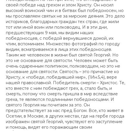
своей победе над грехом и злом Христу. Он носил
высокий воинский чин и в битвах был победоносен, но
мы прославляем святых не за мирские деяния. Это дело
историков, благодарных граждан тех стран, где жили
тот или иной воин или полководец. И в эти дни,
предшествующих 9 мая, мы видим наших
победоносцев, с победой вернувшиеся домой, их
чтим, вспоминаем. Множество фотографий по городу
видим, всматриваемся в лица этих победоносцев.
Таким же человеком в жизни был святой Георгий. Но
это не основание для святости. Человек может быть
очень одаренным политиком, полководцем, но это не
основание для святости. Святость – это причастие ко
Христу, к «победе, победившей мир», (1Ин.5,4), вере
нашей православной. Победитель смерти – Христос. Те,
кто вместе с ним побеждают грех, а, стало быть, и
смерть, потому что смерть пришла в мир вследствие
греха, те являются подлинными победоносцами. И
святого Георгия мы почитаем за это. Он
предстательствует за нас пред Богом. Все, кто живет в
Осетии, в Москве, в других местах, где на гербе города
изображен святой Георгий, чувствуют его заступление
и помощь, видят его поражающим своим