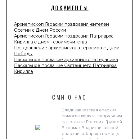
ДОКУМЕНТЫ
Архиепископ Герасим поздравил жителей
Осетии с Днем России
Архиепископ Герасим поздравил Патриарха
Кирилла с днем тезоименитства
Поздравление архиепископа Герасима с Днем
Победы
Пасхальное послание архиепископа Герасима
Пасхальное послание Святейшего Патриарха
Кирилла
СМИ О НАС
Владикавказская епархия
помогла людям, застрявшим
на границе России с Грузией
В храмах Владикавказской
епархии собирают помощь