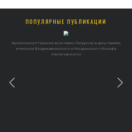
ПОПУЛЯРНЫЕ ПУБЛИКАЦИИ
Архиепископ Герасим возглавил Литургию в день памяти
епископа Владикавказского и Моздокского Иосифа
(Чепиговского)