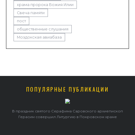
храма пророка Божия Илии
Свеча памяти
пост
общественные слушания
Моздокская авиабаза
ПОПУЛЯРНЫЕ ПУБЛИКАЦИИ
в
В праздник святого Серафима Саровского архиепископ
Герасим совершил Литургию в Покровском храме