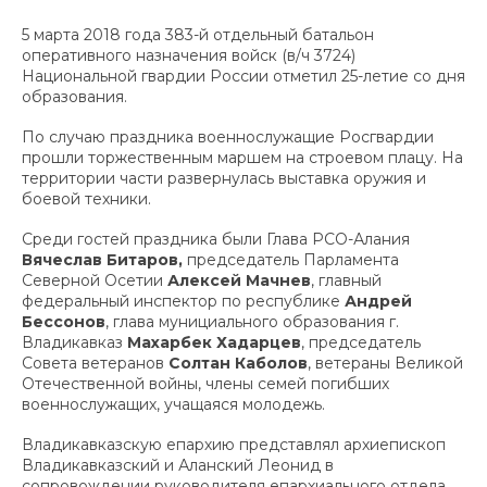
5 марта 2018 года 383-й отдельный батальон
оперативного назначения войск (в/ч 3724)
Национальной гвардии России отметил 25-летие со дня
образования.
По случаю праздника военнослужащие Росгвардии
прошли торжественным маршем на строевом плацу. На
территории части развернулась выставка оружия и
боевой техники.
Среди гостей праздника были Глава РСО-Алания
Вячеслав Битаров,
председатель Парламента
Северной Осетии
Алексей Мачнев
, главный
федеральный инспектор по республике
Андрей
Бессонов
, глава мунициального образования г.
Владикавказ
Махарбек Хадарцев
, председатель
Совета ветеранов
Солтан Каболов
, ветераны Великой
Отечественной войны, члены семей погибших
военнослужащих, учащаяся молодежь.
Владикавказскую епархию представлял архиепископ
Владикавказский и Аланский Леонид в
сопровождении руководителя епархиального отдела