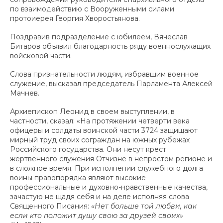
по взаимодействию с Вооруженными силами
протоиерея Георгия Хворостьянова.
Поздравив подразделение с юбилеем, Вячеслав
Битаров объявил благодарность ряду военнослужащих
войсковой части.
Слова признательности людям, избравшим военное
служение, высказал председатель Парламента Алексей
Мачнев.
Архиепископ Леонид в своем выступлении, в
частности, сказал: «На протяжении четверти века
офицеры и солдаты воинской части 3724 защищают
мирный труд своих сограждан на южных рубежах
Российского государства. Они несут крест
жертвенного служения Отчизне в непростом регионе и
в сложное время. При исполнении служебного долга
воины правопорядка являют высокие
профессиональные и духовно-нравственные качества,
зачастую не щадя себя и на деле исполняя слова
Священного Писания:
«Нет больше той любви, как
если кто положит душу свою за друзей своих»