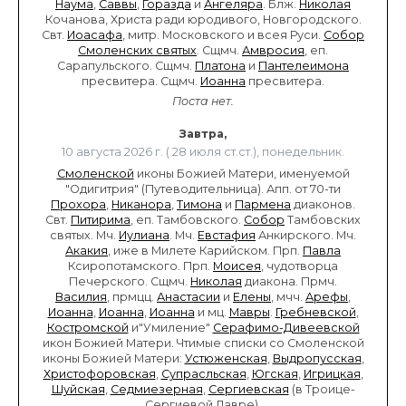
Наума
,
Саввы
,
Горазда
и
Ангеляра
. Блж.
Николая
Кочанова, Христа ради юродивого, Новгородского.
Свт.
Иоасафа
, митр. Московского и всея Руси.
Собор
Смоленских святых
. Сщмч.
Амвросия
, еп.
Сарапульского. Сщмч.
Платона
и
Пантелеимона
пресвитера. Сщмч.
Иоанна
пресвитера.
Поста нет.
Завтра,
10 августа 2026 г. ( 28 июля ст.ст.), понедельник.
Смоленской
иконы Божией Матери, именуемой
"Одигитрия" (Путеводительница). Апп. от 70-ти
Прохора
,
Никанора
,
Тимона
и
Пармена
диаконов.
Свт.
Питирима
, еп. Тамбовского.
Собор
Тамбовских
святых. Мч.
Иулиана
. Мч.
Евстафия
Анкирского. Мч.
Акакия
, иже в Милете Карийском. Прп.
Павла
Ксиропотамского. Прп.
Моисея
, чудотворца
Печерского. Сщмч.
Николая
диакона. Прмч.
Василия
, прмцц.
Анастасии
и
Елены
, мчч.
Арефы
,
Иоанна
,
Иоанна
,
Иоанна
и мц.
Мавры
.
Гребневской
,
Костромской
и"Умиление"
Серафимо-Дивеевской
икон Божией Матери. Чтимые списки со Смоленской
иконы Божией Матери:
Устюженская
,
Выдропусская
,
Христофоровская
,
Супрасльская
,
Югская
,
Игрицкая
,
Шуйская
,
Седмиезерная
,
Сергиевская
(в Троице-
Сергиевой Лавре).