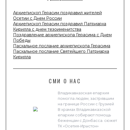
Архиепископ Герасим поздравил жителей
Осетии с Днем России
Архиепископ Герасим поздравил Патриарха
Кирилла с днем тезоименитства
Поздравление архиепископа Герасима с Днем
Победы
Пасхальное послание архиепископа Герасима
Пасхальное послание Святейшего Патриарха
Кирилла
СМИ О НАС
Владикавказская епархия
помогла людям, застрявшим
на границе России с Грузией
В храмах Владикавказской
епархии собирают помощь
беженцам с Донбасса. сюжет
ТК «Осетия-Ирыстон»