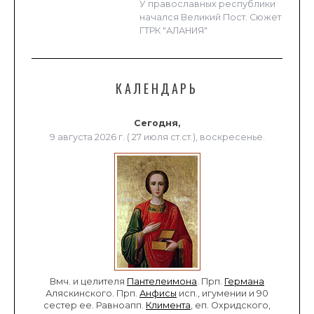
У православных республики
начался Великий Пост. Сюжет
ГТРК "АЛАНИЯ"
КАЛЕНДАРЬ
Сегодня,
9 августа 2026 г. ( 27 июля ст.ст.), воскресенье.
Вмч. и целителя
Пантелеимона
. Прп.
Германа
Аляскинского. Прп.
Анфисы
исп., игумении и 90
сестер ее. Равноапп.
Климента
, еп. Охридского,