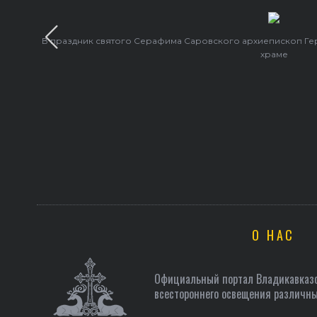
В праздник святого Серафима Саровского архиепископ Г
храме
О НАС
Официальный портал Владикавказс
всестороннего освещения различны