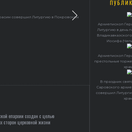
ПУБЛИ
ерасим совершил Литургию в Покровском
Архиепископ Гер
Литургию в день 
Владикавказского
Иосифа (Чеп
Архиепископ Гер
престольные торже
хра
В праздник свя
Саровского архие
совершил Литурги
хра
кой епархии создан c целью
х сторон церковной жизни