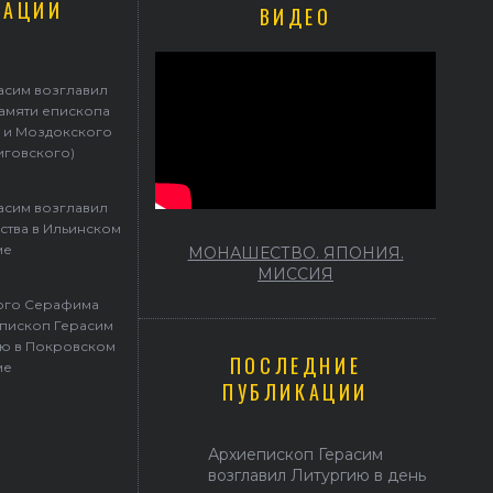
КАЦИИ
ВИДЕО
асим возглавил
памяти епископа
 и Моздокского
иговского)
асим возглавил
ства в Ильинском
ме
МОНАШЕСТВО. ЯПОНИЯ.
МИССИЯ
того Серафима
пископ Герасим
ю в Покровском
ПОСЛЕДНИЕ
ме
ПУБЛИКАЦИИ
Архиепископ Герасим
возглавил Литургию в день