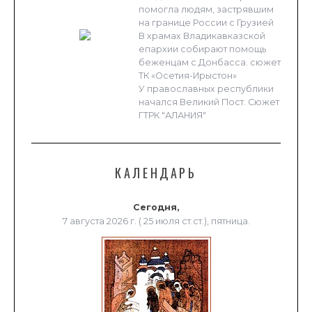
помогла людям, застрявшим
на границе России с Грузией
В храмах Владикавказской
епархии собирают помощь
беженцам с Донбасса. сюжет
ТК «Осетия-Ирыстон»
У православных республики
начался Великий Пост. Сюжет
ГТРК "АЛАНИЯ"
КАЛЕНДАРЬ
Сегодня,
7 августа 2026 г. ( 25 июля ст.ст.), пятница.