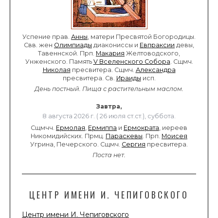
Успение прав.
Анны
, матери Пресвятой Богородицы.
Свв. жен
Олимпиады
диакониссы и
Евпраксии
девы,
Тавеннской. Прп.
Макария
Желтоводского,
Унженского. Память
V Вселенского Собора
. Сщмч.
Николая
пресвитера. Сщмч.
Александра
пресвитера. Св.
Ираиды
исп.
День постный.
Пища с растительным маслом.
Завтра,
8 августа 2026 г. ( 26 июля ст.ст.), суббота.
Сщмчч.
Ермолая
,
Ермиппа
и
Ермократа
, иереев
Никомидийских. Прмц.
Параскевы
. Прп.
Моисея
Угрина, Печерского. Сщмч.
Сергия
пресвитера.
Поста нет.
ЦЕНТР ИМЕНИ И. ЧЕПИГОВСКОГО
Центр имени И. Чепиговского