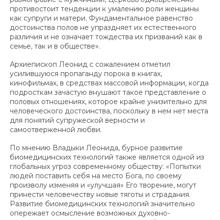
противостоит тенденции к умалению роли женщины
как супруги и матери. Фундаментальное равенство
достоинства полов не упраздняет их естественного
различия и не означает тождества их призваний как в
семье, так и в обществе».
Архиепископ Леонид с сожалением отметил
усилившуюся пропаганду порока в книгах,
кинофильмах, в средствах массовой информации, когда
подросткам зачастую внушают такое представление о
половых отношениях, которое крайне унизительно для
человеческого достоинства, поскольку в нем нет места
для понятий супружеской верности и
самоотверженной любви.
По мнению Владыки Леонида, бурное развитие
биомедицинских технологий также является одной из
глобальных угроз современному обществу: «Попытки
людей поставить себя на место Бога, по своему
произволу изменяя и «улучшая» Его творение, могут
принести человечеству новые тяготы и страдания.
Развитие биомедицинских технологий значительно
опережает осмысление возможных духовно-