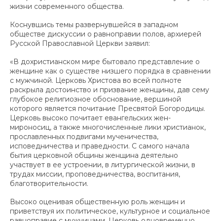
жизни современного общества.
Коснувшись темы развернувшейся в западном
обществе дискуссии о равноправии полов, архиерей
Русской Православной Церкви заявил:
«В дохристианском мире бытовало представление о
женщине как о существе низшего порядка в сравнении
с мужчиной. Церковь Христова во всей полноте
раскрыла достоинство и призвание женщины, дав сему
глубокое религиозное обоснование, вершиной
которого является почитание Пресвятой Богородицы.
Церковь высоко почитает евангельских жен-
мироносиц, а также многочисленные лики христианок,
прославленных подвигами мученичества,
исповедничества и праведности. С самого начала
бытия церковной общины женщина деятельно
участвует в ее устроении, в литургической жизни, в
трудах миссии, проповедничества, воспитания,
благотворительности.
Высоко оценивая общественную роль женщин и
приветствуя их политическое, культурное и социальное
равноправие с мужчинами, Церковь одновременно