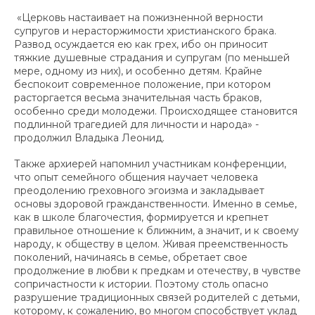
«Церковь настаивает на пожизненной верности
супругов и нерасторжимости христианского брака.
Развод осуждается ею как грех, ибо он приносит
тяжкие душевные страдания и супругам (по меньшей
мере, одному из них), и особенно детям. Крайне
беспокоит современное положение, при котором
расторгается весьма значительная часть браков,
особенно среди молодежи. Происходящее становится
подлинной трагедией для личности и народа» -
продолжил Владыка Леонид.
Также архиерей напомнил участникам конференции,
что опыт семейного общения научает человека
преодолению греховного эгоизма и закладывает
основы здоровой гражданственности. Именно в семье,
как в школе благочестия, формируется и крепнет
правильное отношение к ближним, а значит, и к своему
народу, к обществу в целом. Живая преемственность
поколений, начинаясь в семье, обретает свое
продолжение в любви к предкам и отечеству, в чувстве
сопричастности к истории. Поэтому столь опасно
разрушение традиционных связей родителей с детьми,
которому, к сожалению, во многом способствует уклад