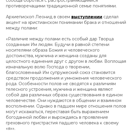
сообща бороться с распространяющимися
противоречащими традиционной семье понятиями.
Архиепископ Леонид в своем
выступлении
сделал
акцент на христианском понимании брака и отношений
между полами:
«Различие между полами есть особый дар Творца
созданным Им людям. Будучи в равной степени
носителями образа Божия и человеческого
достоинства, мужчина и женщина созданы для
целостного единения друг с другом в любви. Воплощая
изначальную волю Господа о творении,
благословенный Им супружеский союз становится
средством продолжения и умножения человеческого
рода. Особенности полов не сводятся к различиям
телесного устроения, мужчина и женщина являют
собой два различных образа существования в едином
человечестве. Они нуждаются в общении и взаимном
восполнении. Однако в падшем мире отношения полов
могут искажаться, переставая быть выражением
богоданной любви и вырождаясь в проявление
греховного пристрастия падшего человека к своему
«я»».