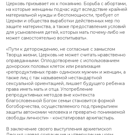
Церковь призывает их к покаянию. Борьба с абортами,
на которые женщины подчас идут вследствие крайней
материальной нужды и беспомощности, требует от
Церкви и общества выработки действенных мер по
защите материнства, а также предоставления условий
для усыновления детей, которых мать почему-либо не
может самостоятельно воспитывать».
«Пути к деторождению, не согласные с замыслом
Творца жизни, Церковь не может считать нравственно
оправданными. Оплодотворение с использованием
донорских половых клеток или реализация
«репродуктивных прав» одиноких мужчин и женщин, а
также лиц с так называемой нестандартной
сексуальной ориентацией, лишает будущего ребенка
права иметь мать и отца. Употребление
репродуктивных методов вне контекста
благословенной Богом семьи становится формой
богоборчества, осуществляемого под прикрытием
защиты автономии человека и превратно понимаемой
свободы личности» - констатировал архипастырь.
В заключение своего выступления архиепископ
Леонид назвал сохранение и утверждение норм