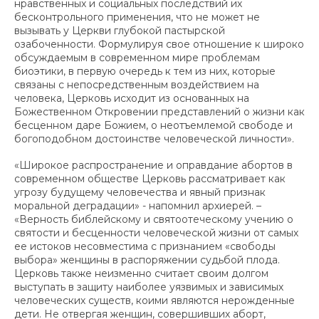
нравственных и социальных последствий их
бесконтрольного применения, что не может не
вызывать у Церкви глубокой пастырской
озабоченности. Формулируя свое отношение к широко
обсуждаемым в современном мире проблемам
биоэтики, в первую очередь к тем из них, которые
связаны с непосредственным воздействием на
человека, Церковь исходит из основанных на
Божественном Откровении представлений о жизни как
бесценном даре Божием, о неотъемлемой свободе и
богоподобном достоинстве человеческой личности».
«Широкое распространение и оправдание абортов в
современном обществе Церковь рассматривает как
угрозу будущему человечества и явный признак
моральной деградации» - напомнил архиерей. –
«Верность библейскому и святоотеческому учению о
святости и бесценности человеческой жизни от самых
ее истоков несовместима с признанием «свободы
выбора» женщины в распоряжении судьбой плода.
Церковь также неизменно считает своим долгом
выступать в защиту наиболее уязвимых и зависимых
человеческих существ, коими являются нерожденные
дети. Не отвергая женщин, совершивших аборт,