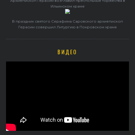
Архиепископ Герасим возглавил престольные торжества в
Ильинском храме
В праздник святого Серафима Саровского архиепископ
Герасим совершил Литургию в Покровском храме
ВИДЕО