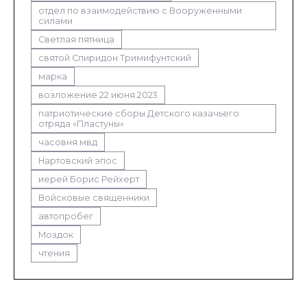
отдел по взаимодействию с Вооруженными
силами
Светлая пятница
святой Спиридон Тримифунтский
марка
возложение 22 июня 2023
патриотические сборы Детского казачьего
отряда «Пластуны»
часовня мвд
Нартовский эпос
иерей Борис Рейхерт
Войсковые священники
автопробег
Моздок
чтения