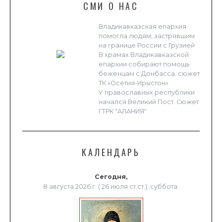
СМИ О НАС
Владикавказская епархия
помогла людям, застрявшим
на границе России с Грузией
В храмах Владикавказской
епархии собирают помощь
беженцам с Донбасса. сюжет
ТК «Осетия-Ирыстон»
У православных республики
начался Великий Пост. Сюжет
ГТРК "АЛАНИЯ"
КАЛЕНДАРЬ
Сегодня,
8 августа 2026 г. ( 26 июля ст.ст.), суббота.