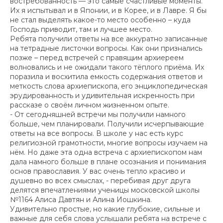
востребованность — это самые счастливые моменты.
Их я испытывал и в Японии, и в Корее, и в Лавре. Я бы
не стал выделять какое-то место особенно – куда
Господь приводит, там и лучшее место.
Ребята получили ответы на все аккуратно записанные
на тетрадные листочки вопросы. Как они признались
позже – перед встречей с правящим архиереем
волновались и не ожидали такого тёплого приёма. Их
поразила и восхитила емкость содержания ответов и
меткость слова архиепископа, его энциклопедическая
эрудированность и удивительная искренность при
рассказе о своём личном жизненном опыте.
- От сегодняшней встречи мы получили намного
больше, чем планировали. Получили исчерпывающие
ответы на все вопросы. В школе у нас есть курс
религиозной грамотности, многие вопросы изучаем на
нём. Но даже эта одна встреча с архиепископом нам
дала намного больше в плане осознания и понимания
основ православия. У вас очень тепло красиво и
душевно во всех смыслах, - перебивая друг друга
делятся впечатлениями ученицы московской школы
№1164 Алиса Давтян и Алина Иошкина.
Удивительно простые, но какие глубокие, сильные и
важные для себя слова услышали ребята на встрече с