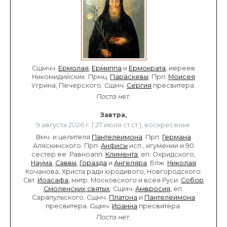
Сщмчч.
Ермолая
,
Ермиппа
и
Ермократа
, иереев
Никомидийских. Прмц.
Параскевы
. Прп.
Моисея
Угрина, Печерского. Сщмч.
Сергия
пресвитера.
Поста нет.
Завтра,
9 августа 2026 г. ( 27 июля ст.ст.), воскресенье.
Вмч. и целителя
Пантелеимона
. Прп.
Германа
Аляскинского. Прп.
Анфисы
исп., игумении и 90
сестер ее. Равноапп.
Климента
, еп. Охридского,
Наума
,
Саввы
,
Горазда
и
Ангеляра
. Блж.
Николая
Кочанова, Христа ради юродивого, Новгородского.
Свт.
Иоасафа
, митр. Московского и всея Руси.
Собор
Смоленских святых
. Сщмч.
Амвросия
, еп.
Сарапульского. Сщмч.
Платона
и
Пантелеимона
пресвитера. Сщмч.
Иоанна
пресвитера.
Поста нет.