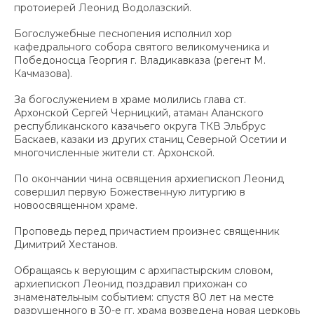
протоиерей Леонид Водолазский.
Богослужебные песнопения исполнил хор
кафедрального собора святого великомученика и
Победоносца Георгия г. Владикавказа (регент М.
Качмазова).
За богослужением в храме молились глава ст.
Архонской Сергей Черницкий, атаман Аланского
республиканского казачьего округа ТКВ Эльбрус
Баскаев, казаки из других станиц Северной Осетии и
многочисленные жители ст. Архонской.
По окончании чина освящения архиепископ Леонид
совершил первую Божественную литургию в
новоосвященном храме.
Проповедь перед причастием произнес священник
Димитрий Хестанов.
Обращаясь к верующим с архипастырским словом,
архиепископ Леонид поздравил прихожан со
знаменательным событием: спустя 80 лет на месте
разрушенного в 30-е гг. храма возведена новая церковь