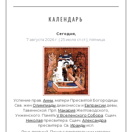
КАЛЕНДАРЬ
Сегодня,
7 августа 2026 г. ( 25 июля ст.ст.), пятница.
Успение прав.
Анны
, матери Пресвятой Богородицы.
Свв. жен
Олимпиады
диакониссы и
Евпраксии
девы,
Тавеннской. Прп.
Макария
Желтоводского,
Унженского. Память
V Вселенского Собора
. Сщмч.
Николая
пресвитера. Сщмч.
Александра
пресвитера. Св.
Ираиды
исп.
День постный.
Пища с растительным маслом.