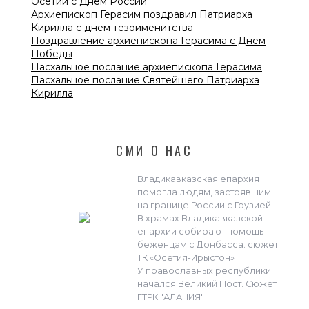
Осетии с Днем России
Архиепископ Герасим поздравил Патриарха
Кирилла с днем тезоименитства
Поздравление архиепископа Герасима с Днем
Победы
Пасхальное послание архиепископа Герасима
Пасхальное послание Святейшего Патриарха
Кирилла
СМИ О НАС
Владикавказская епархия
помогла людям, застрявшим
на границе России с Грузией
В храмах Владикавказской
епархии собирают помощь
беженцам с Донбасса. сюжет
ТК «Осетия-Ирыстон»
У православных республики
начался Великий Пост. Сюжет
ГТРК "АЛАНИЯ"