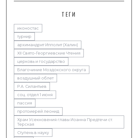
ТЕГИ
иконостас
турнир
архимандрит Ипполит (Халин)
XII Свято-Георгиевские Чтения
церковь и государство
Благочиние Моздокского округа
воздушный облет
Р.А. Силантьев
соц. отдел 1 июня
пассия
протоиерей леонид
Храм Усекновения главы Иоанна Предтечи ст.
Терская
Ступень в науку