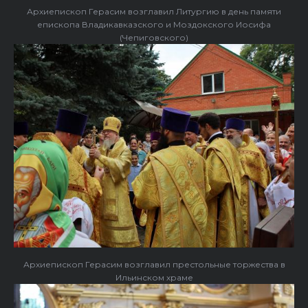
Архиепископ Герасим возглавил Литургию в день памяти
епископа Владикавказского и Моздокского Иосифа
(Чепиговского)
Архиепископ Герасим возглавил престольные торжества в
Ильинском храме