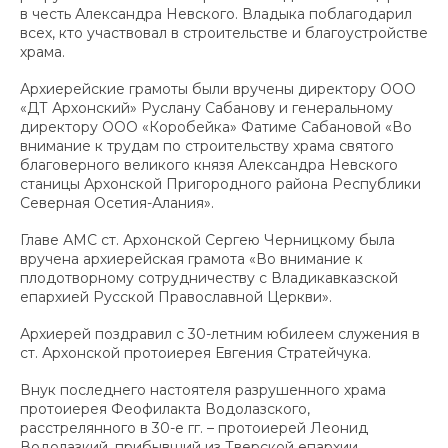
в честь Александра Невского. Владыка поблагодарил
всех, кто участвовал в строительстве и благоустройстве
храма.
Архиерейские грамоты были вручены директору ООО
«ДТ Архонский» Руслану Сабанову и генеральному
директору ООО «Коробейка» Фатиме Сабановой «Во
внимание к трудам по строительству храма святого
благоверного великого князя Александра Невского
станицы Архонской Пригородного района Республики
Северная Осетия-Алания».
Главе АМС ст. Архонской Сергею Черницкому была
вручена архиерейская грамота «Во внимание к
плодотворному сотрудничеству с Владикавказской
епархией Русской Православной Церкви».
Архиерей поздравил с 30-летним юбилеем служения в
ст. Архонской протоиерея Евгения Стратейчука.
Внук последнего настоятеля разрушенного храма
протоиерея Феофилакта Водолазского,
расстрелянного в 30-е гг. – протоиерей Леонид
Водолазкий, прибывший из Тверской епархии