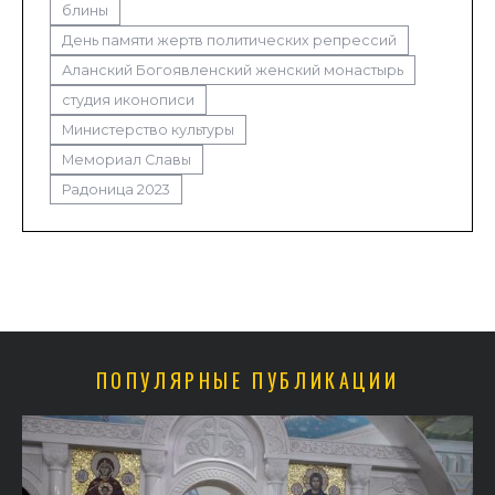
блины
День памяти жертв политических репрессий
Аланский Богоявленский женский монастырь
студия иконописи
Министерство культуры
Мемориал Славы
Радоница 2023
ПОПУЛЯРНЫЕ ПУБЛИКАЦИИ