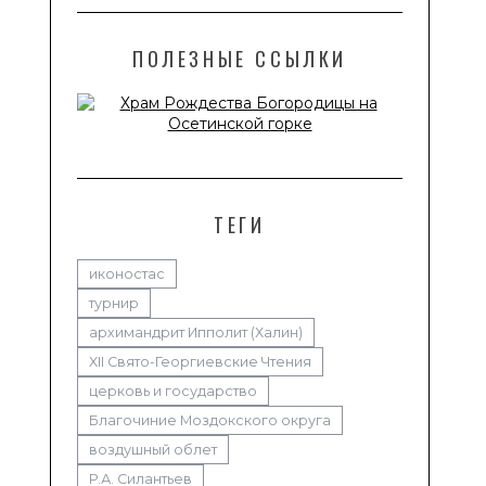
ПОЛЕЗНЫЕ ССЫЛКИ
ТЕГИ
иконостас
турнир
архимандрит Ипполит (Халин)
XII Свято-Георгиевские Чтения
церковь и государство
Благочиние Моздокского округа
воздушный облет
Р.А. Силантьев