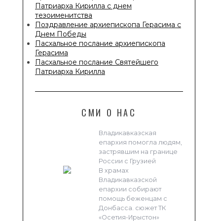
Патриарха Кирилла с днем
тезоименитства
Поздравление архиепископа Герасима с
Днем Победы
Пасхальное послание архиепископа
Герасима
Пасхальное послание Святейшего
Патриарха Кирилла
СМИ О НАС
Владикавказская
епархия помогла людям,
застрявшим на границе
России с Грузией
В храмах
Владикавказской
епархии собирают
помощь беженцам с
Донбасса. сюжет ТК
«Осетия-Ирыстон»