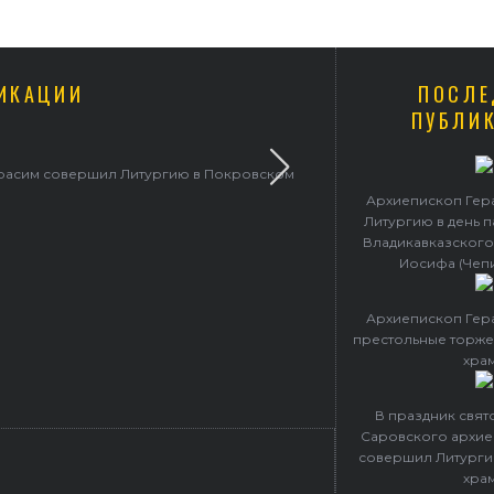
ИКАЦИИ
ПОСЛЕ
ПУБЛИ
ерасим совершил Литургию в Покровском
Архиепископ Гер
Литургию в день 
Владикавказского
Иосифа (Чеп
Архиепископ Гер
престольные торже
хра
В праздник свя
Саровского архие
совершил Литурги
хра