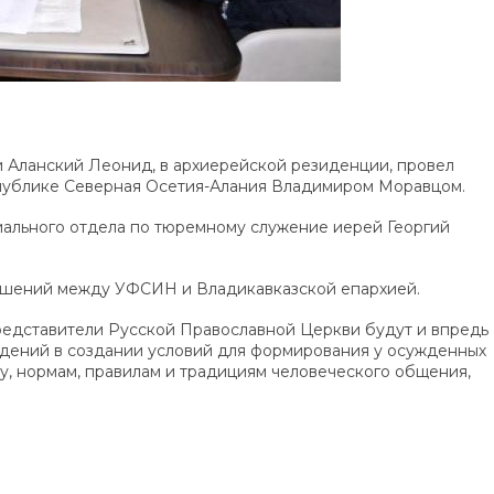
 и Аланский Леонид, в архиерейской резиденции, провел
публике Северная Осетия-Алания Владимиром Моравцом.
иального отдела по тюремному служение иерей Георгий
ошений между УФСИН и Владикавказской епархией.
редставители Русской Православной Церкви будут и впредь
дений в создании условий для формирования у осужденных
у, нормам, правилам и традициям человеческого общения,