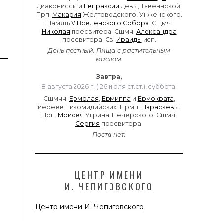
диакониссы и
Евпраксии
девы, Тавеннской.
Прп.
Макария
Желтоводского, Унженского.
Память
V Вселенского Собора
. Сщмч.
Николая
пресвитера. Сщмч.
Александра
пресвитера. Св.
Ираиды
исп.
День постный.
Пища с растительным
маслом.
Завтра,
8 августа 2026 г. ( 26 июля ст.ст.), суббота.
Сщмчч.
Ермолая
,
Ермиппа
и
Ермократа
,
иереев Никомидийских. Прмц.
Параскевы
.
Прп.
Моисея
Угрина, Печерского. Сщмч.
Сергия
пресвитера.
Поста нет.
ЦЕНТР ИМЕНИ
И. ЧЕПИГОВСКОГО
Центр имени И. Чепиговского