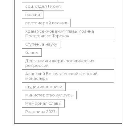
соц. отдел 1 июня
пассия
протоиерей леонид
Храм Усекновения главы Иоанна
Предтечи ст. Терская
Ступень в науку
блины
День памяти жертв политических
репрессий
Аланский Богоявленский женский
монастырь
студия иконописи
Министерство культуры
Мемориал Славы
Радоница 2023