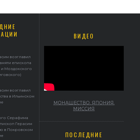
ДНИЕ
КАЦИИ
ВИДЕО
асим возглавил
памяти епископа
 и Моздокского
иговского)
асим возглавил
ства в Ильинском
ме
МОНАШЕСТВО. ЯПОНИЯ.
МИССИЯ
того Серафима
пископ Герасим
ю в Покровском
ПОСЛЕДНИЕ
ме