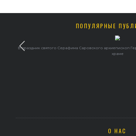
ПОПУЛЯРНЫЕ ПУБЛ
В праздник святого Серафима Саровского архиепископ Г
храме
О НАС