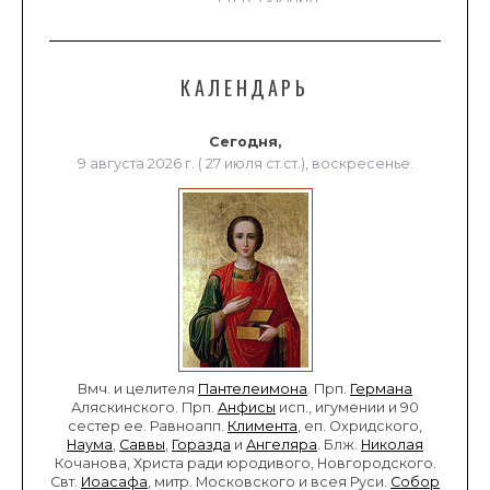
КАЛЕНДАРЬ
Сегодня,
9 августа 2026 г. ( 27 июля ст.ст.), воскресенье.
Вмч. и целителя
Пантелеимона
. Прп.
Германа
Аляскинского. Прп.
Анфисы
исп., игумении и 90
сестер ее. Равноапп.
Климента
, еп. Охридского,
Наума
,
Саввы
,
Горазда
и
Ангеляра
. Блж.
Николая
Кочанова, Христа ради юродивого, Новгородского.
Свт.
Иоасафа
, митр. Московского и всея Руси.
Собор