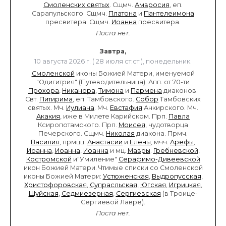
Смоленских святых
. Сщмч.
Амвросия
, еп.
Сарапульского. Сщмч.
Платона
и
Пантелеимона
пресвитера. Сщмч.
Иоанна
пресвитера.
Поста нет.
Завтра,
10 августа 2026 г. ( 28 июля ст.ст.), понедельник.
Смоленской
иконы Божией Матери, именуемой
"Одигитрия" (Путеводительница). Апп. от 70-ти
Прохора
,
Никанора
,
Тимона
и
Пармена
диаконов.
Свт.
Питирима
, еп. Тамбовского.
Собор
Тамбовских
святых. Мч.
Иулиана
. Мч.
Евстафия
Анкирского. Мч.
Акакия
, иже в Милете Карийском. Прп.
Павла
Ксиропотамского. Прп.
Моисея
, чудотворца
Печерского. Сщмч.
Николая
диакона. Прмч.
Василия
, прмцц.
Анастасии
и
Елены
, мчч.
Арефы
,
Иоанна
,
Иоанна
,
Иоанна
и мц.
Мавры
.
Гребневской
,
Костромской
и"Умиление"
Серафимо-Дивеевской
икон Божией Матери. Чтимые списки со Смоленской
иконы Божией Матери:
Устюженская
,
Выдропусская
,
Христофоровская
,
Супрасльская
,
Югская
,
Игрицкая
,
Шуйская
,
Седмиезерная
,
Сергиевская
(в Троице-
Сергиевой Лавре).
Поста нет.