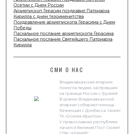
Осетии с Днем России
Архиепископ Герасим поздравил Патриарха
Кирилла с днем тезоименитства
Поздравление архиепископа Герасима с Днем
Победы
Пасхальное послание архиепископа Герасима
Пасхальное послание Святейшего Патриарха
Кирилла
СМИ О НАС
Владикавказская епархия
помогла людям, застрявшим
на границе России с Грузией
В храмах Владикавказской
епархии собирают помощь
беженцам с Донбасса. сюжет
ТК «Осетия-Ирыстон»
У православных республики
начался Великий Пост. Сюжет
ГТРК "АЛАНИЯ"