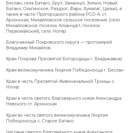
Беслан, села Батако, Брут, Заманкул, Зильги, Новый
Батако, Ольгинское, Раздзог, Фарн, Хумалаг, Цалык), а
также в части Пригородного района РСО-А: ст.
Архонская, Михайловское сельское поселение (село
Михайловское, поселок Алханчурт, поселок
Первомайский), село Ногир.
Благочинный Покровского округа — протоиерей
Владимир Михайлов.
Храм Покрова Пресвятой Богородицы г. Владикавказ
Храм великомученика Георгия Победоносца г. Беслан
Храм в честь Пресвятой Живоначальной Троицы с.
Ногир
Храм в честь святого благоверного князя Александра
Невского ст. Архонская
Храм во честь святого великомученика Георгия
Победоносца с. Старое Батако
Часовня святого благоверного князя Александра