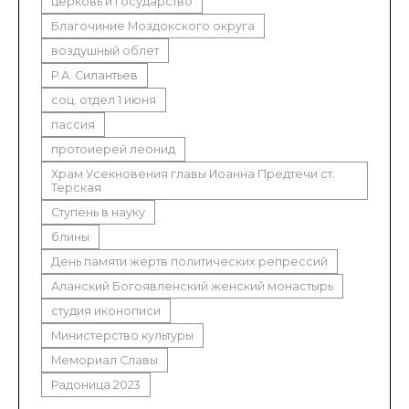
церковь и государство
Благочиние Моздокского округа
воздушный облет
Р.А. Силантьев
соц. отдел 1 июня
пассия
протоиерей леонид
Храм Усекновения главы Иоанна Предтечи ст.
Терская
Ступень в науку
блины
День памяти жертв политических репрессий
Аланский Богоявленский женский монастырь
студия иконописи
Министерство культуры
Мемориал Славы
Радоница 2023