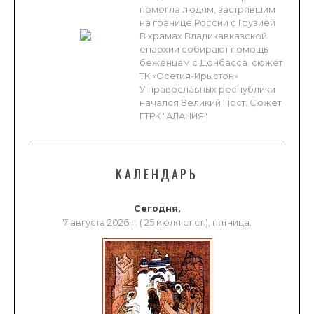
помогла людям, застрявшим
на границе России с Грузией
В храмах Владикавказской
епархии собирают помощь
беженцам с Донбасса. сюжет
ТК «Осетия-Ирыстон»
У православных республики
начался Великий Пост. Сюжет
ГТРК "АЛАНИЯ"
КАЛЕНДАРЬ
Сегодня,
7 августа 2026 г. ( 25 июля ст.ст.), пятница.