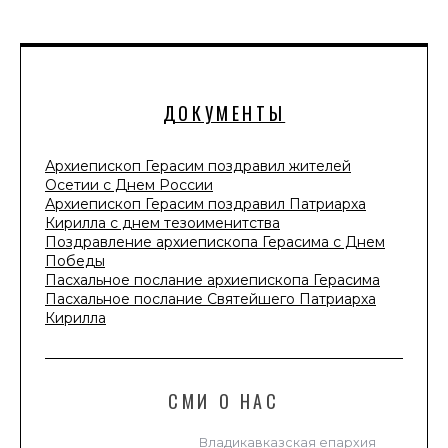
ДОКУМЕНТЫ
Архиепископ Герасим поздравил жителей
Осетии с Днем России
Архиепископ Герасим поздравил Патриарха
Кирилла с днем тезоименитства
Поздравление архиепископа Герасима с Днем
Победы
Пасхальное послание архиепископа Герасима
Пасхальное послание Святейшего Патриарха
Кирилла
СМИ О НАС
Владикавказская епархия