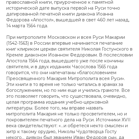
православной книги, приуроченное к памятной
исторической дате выпуска первой на Руси точно
датированной печатной книги диакона Иоанна
Федорова «Апостол», вышедшей в свет 460 лет назад,
14 марта 1564 года.
При митрополите Московском и всея Руси Макарии
(1542-1563) в России впервые начинается печатание
книг клириком церкви святителя Николая Гостунского в
Кремле диаконом Иоанном Федоровым. В послесловии
Апостола 1564 года, вышедшего уже после кончины
святителя, и в двух изданиях Часослова 1565 года
говорится, что они напечатаны «благословением
Преосвященного Макария Митрополита всея Руси».
Эти книги в то время не только читались в храмах за
богослужением, но по ним еще и учились грамоте. Все
это позволяет говорить, что существовала, очевидно,
целая программа издания учебно-церковной
литературы. Более того, мы вправе назвать
митрополита Макария не только просветителем, но и
покровителем печатного дела на Руси. Источники ХVII
века свидетельствуют: «…и обретеся некто смыслен и
хитр к такому орудию, Николы Чудотворца Госту
некого… диякон был званием Иван Федоров сын, да