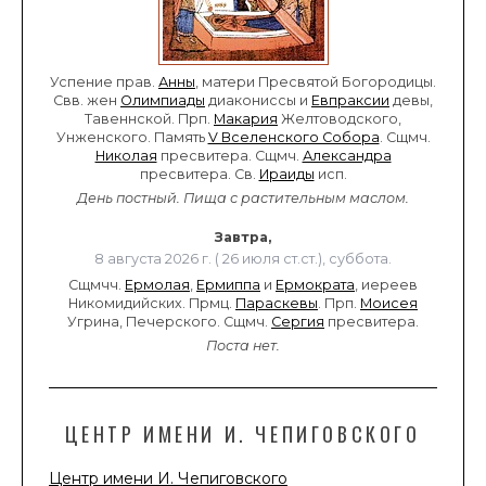
Успение прав.
Анны
, матери Пресвятой Богородицы.
Свв. жен
Олимпиады
диакониссы и
Евпраксии
девы,
Тавеннской. Прп.
Макария
Желтоводского,
Унженского. Память
V Вселенского Собора
. Сщмч.
Николая
пресвитера. Сщмч.
Александра
пресвитера. Св.
Ираиды
исп.
День постный.
Пища с растительным маслом.
Завтра,
8 августа 2026 г. ( 26 июля ст.ст.), суббота.
Сщмчч.
Ермолая
,
Ермиппа
и
Ермократа
, иереев
Никомидийских. Прмц.
Параскевы
. Прп.
Моисея
Угрина, Печерского. Сщмч.
Сергия
пресвитера.
Поста нет.
ЦЕНТР ИМЕНИ И. ЧЕПИГОВСКОГО
Центр имени И. Чепиговского