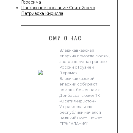
Герасима
Пасхальное послание Святейшего
Патриарха Кирилла
СМИ О НАС
Владикавказская
епархия помогла людям,
застрявшим на границе
России с Грузией
В храмах
Владикавказской
епархии собирают
помощь беженцам с
Донбасса. сюжет ТК
«Осетия-Ирыстон»
У православных
республики начался
Великий Пост. Сюжет
ГТРК "АЛАНИЯ"