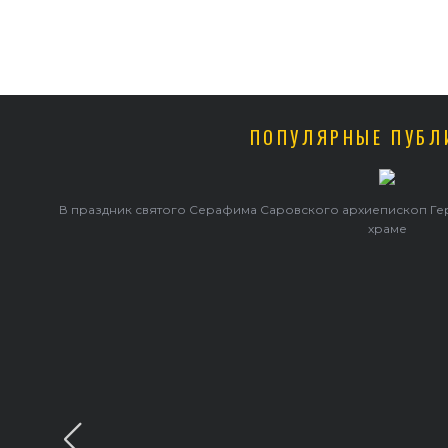
ПОПУЛЯРНЫЕ ПУБЛ
В праздник святого Серафима Саровского архиепископ Г
храме