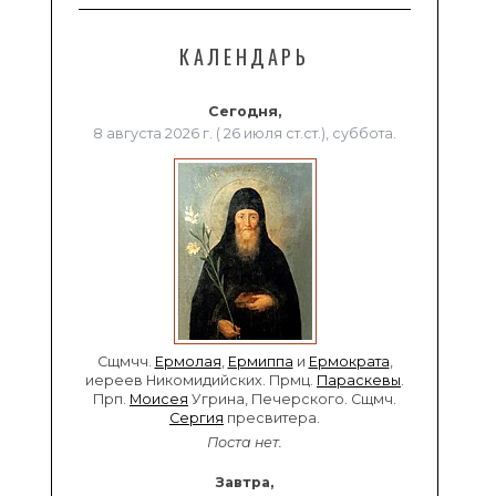
КАЛЕНДАРЬ
Сегодня,
8 августа 2026 г. ( 26 июля ст.ст.), суббота.
Сщмчч.
Ермолая
,
Ермиппа
и
Ермократа
,
иереев Никомидийских. Прмц.
Параскевы
.
Прп.
Моисея
Угрина, Печерского. Сщмч.
Сергия
пресвитера.
Поста нет.
Завтра,