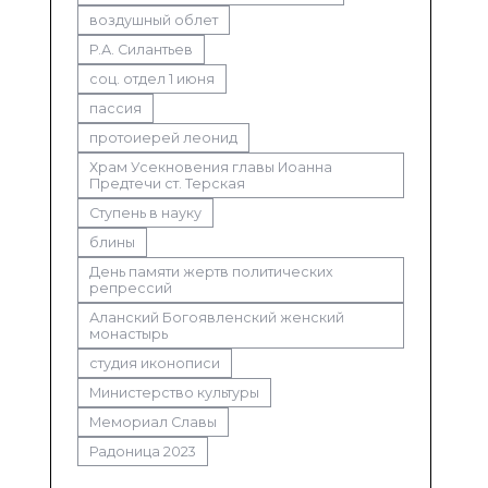
воздушный облет
Р.А. Силантьев
соц. отдел 1 июня
пассия
протоиерей леонид
Храм Усекновения главы Иоанна
Предтечи ст. Терская
Ступень в науку
блины
День памяти жертв политических
репрессий
Аланский Богоявленский женский
монастырь
студия иконописи
Министерство культуры
Мемориал Славы
Радоница 2023