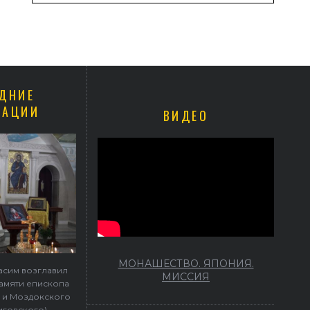
ДНИЕ
КАЦИИ
ВИДЕО
МОНАШЕСТВО. ЯПОНИЯ.
асим возглавил
МИССИЯ
памяти епископа
 и Моздокского
иговского)