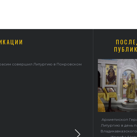
ИКАЦИИ
ПОСЛЕ
ПУБЛИ
ерасим совершил Литургию в Покровском
Архиепископ Гер
Литургию в день 
Владикавказского
Иосифа (Чеп