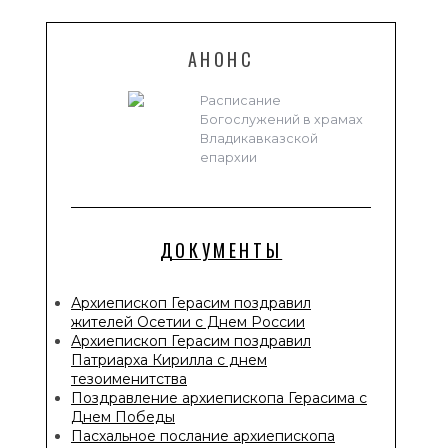
АНОНС
Расписание
Богослужений в храмах
Владикавказской
епархии
ДОКУМЕНТЫ
Архиепископ Герасим поздравил
жителей Осетии с Днем России
Архиепископ Герасим поздравил
Патриарха Кирилла с днем
тезоименитства
Поздравление архиепископа Герасима с
Днем Победы
Пасхальное послание архиепископа