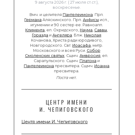
9 августа 2026 г. ( 27 июля ст.ст.),
воскресенье.
Вмч. и целителя
Пантелеимона
. Прп.
Германа
Аляскинского. Прп.
Анфисы
исп.,
игумении и 90 сестер ее. Равноапп.
Климента
, еп. Охридского,
Наума
,
Саввы
,
Горазда
и
Ангеляра
. Блж.
Николая
Кочанова, Христа ради юродивого,
Новгородского. Свт.
Иоасафа
, митр.
Московского и всея Руси.
Собор
Смоленских святых
. Сщмч.
Амвросия
, еп.
Сарапульского. Сщмч.
Платона
и
Пантелеимона
пресвитера. Сщмч.
Иоанна
пресвитера.
Поста нет.
ЦЕНТР ИМЕНИ
И. ЧЕПИГОВСКОГО
Центр имени И. Чепиговского