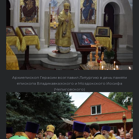
Архиепископ Герасим возглавил Литургию в день памяти
епископа Владикавказского и Моздокского Иосифа
(Чепиговского)