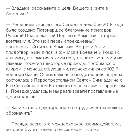
— Владыка, расскажите о цели Вашего визита в
Армению?
— Решением Священного Синода в декабре 2016 года
было создано Патриаршее благочиние приходов
Русской Православной Церкви в Армении, которые
возглавил я. Это мой первый трехдневный
протокольный визит в Армению. Встречи были
плодотворными: я познакомился в Ереване и Гюмри с
нашими дипломатическими представительствами и их
главами, посетил некоторые приходы, пообщался с
клиром, с монашествующими, познакомился со 102-й
военной базой. Очень важная и плодотворная встреча
состоялась в Первопрестольном Святом Эчмиадзине с
Его Святейшеством Католикосом всех армян Гарегином
II. Поездка удалась, и мы реализовали поставленные
цели и задачи.
— Какие этапы двустороннего сотрудничества можете
обозначить?
— Прежде всего, это межцерковное взаимодействие,
которое будет полезно русско-армянскому