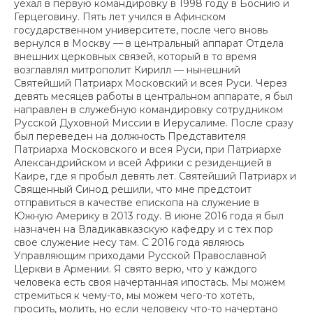
уехал в первую командировку в 1998 году в Боснию и
Герцеговину. Пять лет учился в Афинском
государственном университете, после чего вновь
вернулся в Москву — в центральный аппарат Отдела
внешних церковных связей, который в то время
возглавлял митрополит Кирилл — нынешний
Святейший Патриарх Московский и всея Руси. Через
девять месяцев работы в центральном аппарате, я был
направлен в служебную командировку сотрудником
Русской Духовной Миссии в Иерусалиме. После сразу
был переведен на должность Представителя
Патриарха Московского и всея Руси, при Патриархе
Александрийском и всей Африки с резиденцией в
Каире, где я пробыл девять лет. Святейший Патриарх и
Священный Синод решили, что мне предстоит
отправиться в качестве епископа на служение в
Южную Америку в 2013 году. В июне 2016 года я был
назначен на Владикавказскую кафедру и с тех пор
свое служение несу там. С 2016 года являюсь
Управляющим приходами Русской Православной
Церкви в Армении. Я свято верю, что у каждого
человека есть своя начертанная ипостась. Мы можем
стремиться к чему-то, мы можем чего-то хотеть,
просить, молить, но если человеку что-то начертано