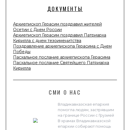
ДОКУМЕНТЫ
Архиепископ Герасим поздравил жителей
Осетии с Днем России
Архиепископ Герасим поздравил Патриарха
Кирилла с днем тезоименитства
Поздравление архиепископа Герасима с Днем
Победы
Пасхальное послание архиепископа Герасима
Пасхальное послание Святейшего Патриарха
Кирилла
СМИ О НАС
Владикавказская епархия
помогла людям, застрявшим
на границе России с Грузией
В храмах Владикавказской
епархии собирают помощь