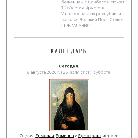
беженцам с Донбасса. сюжет
ТК «Осетия-Ирыстон»
У православных республики
начался Великий Пост. Сюжет
ГТРК "АЛАНИЯ"
КАЛЕНДАРЬ
Сегодня,
8 августа 2026 г. ( 26 июля ст.ст.), суббота.
Сщмчч.
Ермолая
,
Ермиппа
и
Ермократа
, иереев