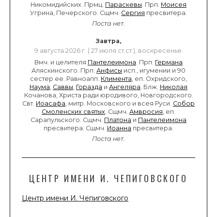
Никомидийских. Прмц.
Параскевы
. Прп.
Моисея
Угрина, Печерского. Сщмч.
Сергия
пресвитера.
Поста нет.
Завтра,
9 августа 2026 г. ( 27 июля ст.ст.), воскресенье.
Вмч. и целителя
Пантелеимона
. Прп.
Германа
Аляскинского. Прп.
Анфисы
исп., игумении и 90
сестер ее. Равноапп.
Климента
, еп. Охридского,
Наума
,
Саввы
,
Горазда
и
Ангеляра
. Блж.
Николая
Кочанова, Христа ради юродивого, Новгородского.
Свт.
Иоасафа
, митр. Московского и всея Руси.
Собор
Смоленских святых
. Сщмч.
Амвросия
, еп.
Сарапульского. Сщмч.
Платона
и
Пантелеимона
пресвитера. Сщмч.
Иоанна
пресвитера.
Поста нет.
ЦЕНТР ИМЕНИ И. ЧЕПИГОВСКОГО
Центр имени И. Чепиговского