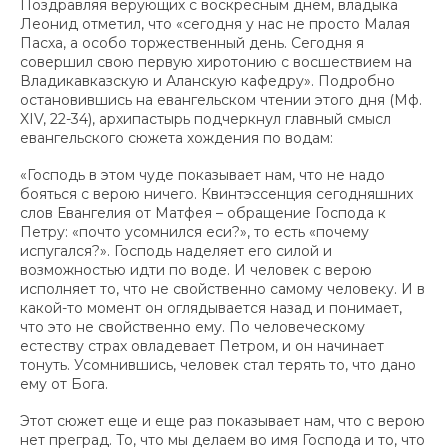
Поздравляя верующих с воскресным днем, владыка
Леонид отметил, что «сегодня у нас не просто Малая
Пасха, а особо торжественный день. Сегодня я
совершил свою первую хиротонию с восшествием на
Владикавказскую и Аланскую кафедру». Подробно
остановившись на евангельском чтении этого дня (Мф.
XIV, 22-34), архипастырь подчеркнул главный смысл
евангельского сюжета хождения по водам:
«Господь в этом чуде показывает нам, что не надо
бояться с верою ничего. Квинтэссенция сегодняшних
слов Евангелия от Матфея – обращение Господа к
Петру: «почто усомнился еси?», то есть «почему
испугался?». Господь наделяет его силой и
возможностью идти по воде. И человек с верою
исполняет то, что не свойственно самому человеку. И в
какой-то момент он оглядывается назад и понимает,
что это не свойственно ему. По человеческому
естеству страх овладевает Петром, и он начинает
тонуть. Усомнившись, человек стал терять то, что дано
ему от Бога.
Этот сюжет еще и еще раз показывает нам, что с верою
нет преград. То, что мы делаем во имя Господа и то, что