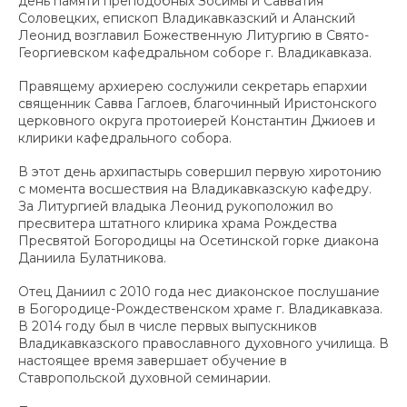
день памяти преподобных Зосимы и Савватия
Соловецких, епископ Владикавказский и Аланский
Леонид возглавил Божественную Литургию в Свято-
Георгиевском кафедральном соборе г. Владикавказа.
Правящему архиерею сослужили секретарь епархии
священник Савва Гаглоев, благочинный Иристонского
церковного округа протоиерей Константин Джиоев и
клирики кафедрального собора.
В этот день архипастырь совершил первую хиротонию
с момента восшествия на Владикавказскую кафедру.
За Литургией владыка Леонид рукоположил во
пресвитера штатного клирика храма Рождества
Пресвятой Богородицы на Осетинской горке диакона
Даниила Булатникова.
Отец Даниил с 2010 года нес диаконское послушание
в Богородице-Рождественском храме г. Владикавказа.
В 2014 году был в числе первых выпускников
Владикавказского православного духовного училища. В
настоящее время завершает обучение в
Ставропольской духовной семинарии.