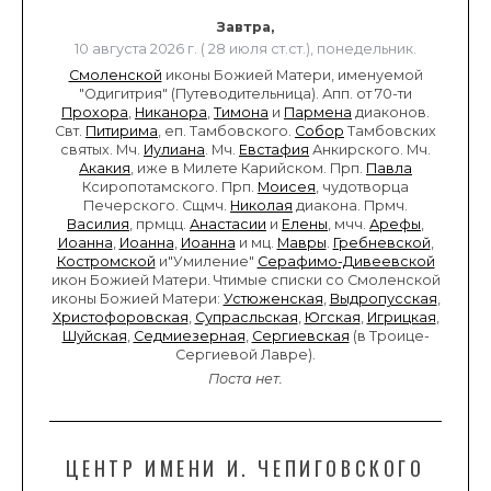
Завтра,
10 августа 2026 г. ( 28 июля ст.ст.), понедельник.
Смоленской
иконы Божией Матери, именуемой
"Одигитрия" (Путеводительница). Апп. от 70-ти
Прохора
,
Никанора
,
Тимона
и
Пармена
диаконов.
Свт.
Питирима
, еп. Тамбовского.
Собор
Тамбовских
святых. Мч.
Иулиана
. Мч.
Евстафия
Анкирского. Мч.
Акакия
, иже в Милете Карийском. Прп.
Павла
Ксиропотамского. Прп.
Моисея
, чудотворца
Печерского. Сщмч.
Николая
диакона. Прмч.
Василия
, прмцц.
Анастасии
и
Елены
, мчч.
Арефы
,
Иоанна
,
Иоанна
,
Иоанна
и мц.
Мавры
.
Гребневской
,
Костромской
и"Умиление"
Серафимо-Дивеевской
икон Божией Матери. Чтимые списки со Смоленской
иконы Божией Матери:
Устюженская
,
Выдропусская
,
Христофоровская
,
Супрасльская
,
Югская
,
Игрицкая
,
Шуйская
,
Седмиезерная
,
Сергиевская
(в Троице-
Сергиевой Лавре).
Поста нет.
ЦЕНТР ИМЕНИ И. ЧЕПИГОВСКОГО