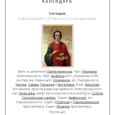
КАЛЕНДАРЬ
Сегодня,
9 августа 2026 г. ( 27 июля ст.ст.), воскресенье.
Вмч. и целителя
Пантелеимона
. Прп.
Германа
Аляскинского. Прп.
Анфисы
исп., игумении и 90
сестер ее. Равноапп.
Климента
, еп. Охридского,
Наума
,
Саввы
,
Горазда
и
Ангеляра
. Блж.
Николая
Кочанова, Христа ради юродивого, Новгородского.
Свт.
Иоасафа
, митр. Московского и всея Руси.
Собор
Смоленских святых
. Сщмч.
Амвросия
, еп.
Сарапульского. Сщмч.
Платона
и
Пантелеимона
пресвитера. Сщмч.
Иоанна
пресвитера.
Поста нет.