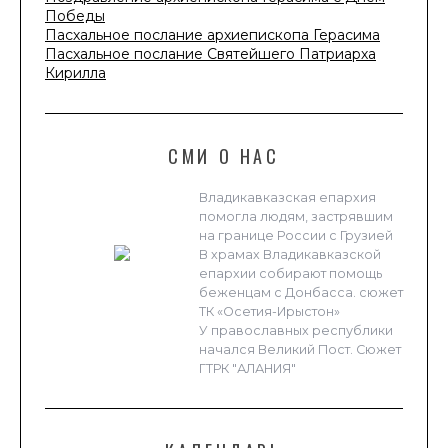
Победы
Пасхальное послание архиепископа Герасима
Пасхальное послание Святейшего Патриарха
Кирилла
СМИ О НАС
Владикавказская епархия
помогла людям, застрявшим
на границе России с Грузией
В храмах Владикавказской
епархии собирают помощь
беженцам с Донбасса. сюжет
ТК «Осетия-Ирыстон»
У православных республики
начался Великий Пост. Сюжет
ГТРК "АЛАНИЯ"