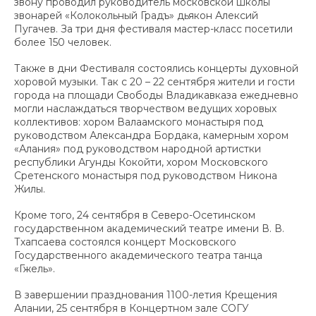
звону проводил руководитель московской школы
звонарей «Колокольный Градъ» дьякон Алексий
Пугачев. За три дня фестиваля мастер-класс посетили
более 150 человек.
Также в дни Фестиваля состоялись концерты духовной
хоровой музыки. Так с 20 – 22 сентября жители и гости
города на площади Свободы Владикавказа ежедневно
могли наслаждаться творчеством ведущих хоровых
коллективов: хором Валаамского монастыря под
руководством Александра Бордака, камерным хором
«Алания» под руководством народной артистки
республики Агунды Кокойти, хором Московского
Сретенского монастыря под руководством Никона
Жилы.
Кроме того, 24 сентября в Северо-Осетинском
государственном академический театре имени В. В.
Тхапсаева состоялся концерт Московского
Государственного академического театра танца
«Гжель».
В завершении празднования 1100-летия Крещения
Алании, 25 сентября в Концертном зале СОГУ