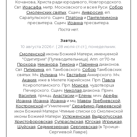
Кочанова, Христа ради юродивого, Новгородского.
Свт.
Иоасафа
, митр. Московского и всея Руси.
Собор
Смоленских святых
. Сщмч.
Амвросия
, еп.
Сарапульского. Сщмч.
Платона
и
Пантелеимона
пресвитера. Сщмч.
Иоанна
пресвитера.
Поста нет.
Завтра,
10 августа 2026 г. ( 28 июля ст.ст.), понедельник.
Смоленской
иконы Божией Матери, именуемой
"Одигитрия" (Путеводительница). Апп. от 70-ти
Прохора
,
Никанора
,
Тимона
и
Пармена
диаконов.
Свт.
Питирима
, еп. Тамбовского.
Собор
Тамбовских
святых. Мч.
Иулиана
. Мч.
Евстафия
Анкирского. Мч.
Акакия
, иже в Милете Карийском. Прп.
Павла
Ксиропотамского. Прп.
Моисея
, чудотворца
Печерского. Сщмч.
Николая
диакона. Прмч.
Василия
, прмцц.
Анастасии
и
Елены
, мчч.
Арефы
,
Иоанна
,
Иоанна
,
Иоанна
и мц.
Мавры
.
Гребневской
,
Костромской
и"Умиление"
Серафимо-Дивеевской
икон Божией Матери. Чтимые списки со Смоленской
иконы Божией Матери:
Устюженская
,
Выдропусская
,
Христофоровская
,
Супрасльская
,
Югская
,
Игрицкая
,
Шуйская
,
Седмиезерная
,
Сергиевская
(в Троице-
Сергиевой Лавре).