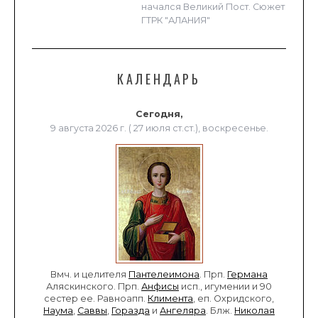
начался Великий Пост. Сюжет
ГТРК "АЛАНИЯ"
КАЛЕНДАРЬ
Сегодня,
9 августа 2026 г. ( 27 июля ст.ст.), воскресенье.
Вмч. и целителя
Пантелеимона
. Прп.
Германа
Аляскинского. Прп.
Анфисы
исп., игумении и 90
сестер ее. Равноапп.
Климента
, еп. Охридского,
Наума
,
Саввы
,
Горазда
и
Ангеляра
. Блж.
Николая