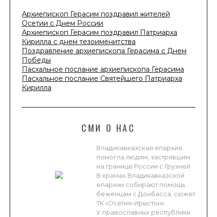
Архиепископ Герасим поздравил жителей
Осетии с Днем России
Архиепископ Герасим поздравил Патриарха
Кирилла с днем тезоименитства
Поздравление архиепископа Герасима с Днем
Победы
Пасхальное послание архиепископа Герасима
Пасхальное послание Святейшего Патриарха
Кирилла
СМИ О НАС
Владикавказская епархия
помогла людям, застрявшим
на границе России с Грузией
В храмах Владикавказской
епархии собирают помощь
беженцам с Донбасса. сюжет
ТК «Осетия-Ирыстон»
У православных республики