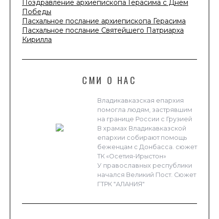
Поздравление архиепископа Герасима с Днем
Победы
Пасхальное послание архиепископа Герасима
Пасхальное послание Святейшего Патриарха
Кирилла
СМИ О НАС
Владикавказская епархия
помогла людям, застрявшим
на границе России с Грузией
В храмах Владикавказской
епархии собирают помощь
беженцам с Донбасса. сюжет
ТК «Осетия-Ирыстон»
У православных республики
начался Великий Пост. Сюжет
ГТРК "АЛАНИЯ"