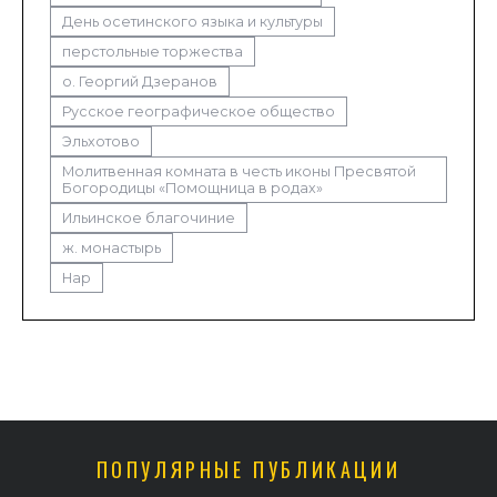
День осетинского языка и культуры
перстольные торжества
о. Георгий Дзеранов
Русское географическое общество
Эльхотово
Молитвенная комната в честь иконы Пресвятой
Богородицы «Помощница в родах»
Ильинское благочиние
ж. монастырь
Нар
ПОПУЛЯРНЫЕ ПУБЛИКАЦИИ