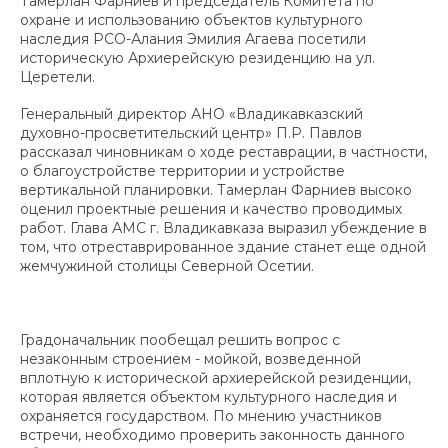
Тамерлан Фарниев и председатель Комитета по
охране и использованию объектов культурного
наследия РСО-Алания Эмилия Агаева посетили
историческую Архиерейскую резиденцию на ул.
Церетели.
Генеральный директор АНО «Владикавказский
духовно-просветительский центр» П.Р. Павлов
рассказал чиновникам о ходе реставрации, в частности,
о благоустройстве территории и устройстве
вертикальной планировки. Тамерлан Фарниев высоко
оценил проектные решения и качество проводимых
работ. Глава АМС г. Владикавказа выразил убеждение в
том, что отреставрированное здание станет еще одной
жемчужиной столицы Северной Осетии.
Градоначальник пообещал решить вопрос с
незаконным строением - мойкой, возведенной
вплотную к исторической архиерейской резиденции,
которая является объектом культурного наследия и
охраняется государством. По мнению участников
встречи, необходимо проверить законность данного