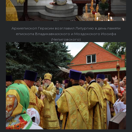
Архиепископ Герасим возглавил Литургию в день памяти
епископа Владикавказского и Моздокского Иосифа
(Чепиговского)