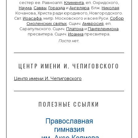
сестер ее. Равноапп.
Климента
, еп. Охридского,
Наума
,
Саввы
,
Горазда
и
Ангеляра
. Блж.
Николая
Кочанова, Христа ради юродивого, Новгородского.
Свт.
Иоасафа
, митр. Московского и всея Руси.
Собор
Смоленских святых
. Сщмч.
Амвросия
, еп.
Сарапульского. Сщмч.
Платона
и
Пантелеимона
пресвитера. Сщмч.
Иоанна
пресвитера.
Поста нет.
ЦЕНТР ИМЕНИ И. ЧЕПИГОВСКОГО
Центр имени И. Чепиговского
ПОЛЕЗНЫЕ ССЫЛКИ