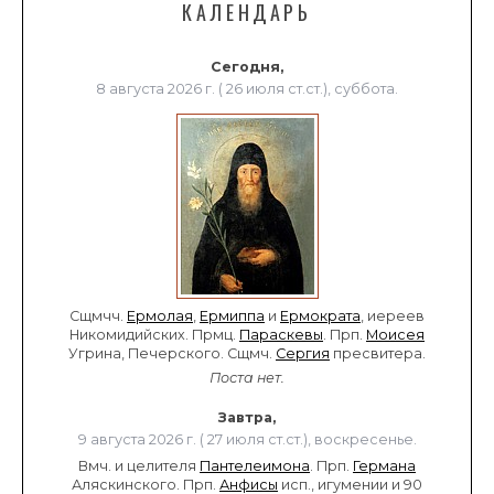
КАЛЕНДАРЬ
Сегодня,
8 августа 2026 г. ( 26 июля ст.ст.), суббота.
Сщмчч.
Ермолая
,
Ермиппа
и
Ермократа
, иереев
Никомидийских. Прмц.
Параскевы
. Прп.
Моисея
Угрина, Печерского. Сщмч.
Сергия
пресвитера.
Поста нет.
Завтра,
9 августа 2026 г. ( 27 июля ст.ст.), воскресенье.
Вмч. и целителя
Пантелеимона
. Прп.
Германа
Аляскинского. Прп.
Анфисы
исп., игумении и 90