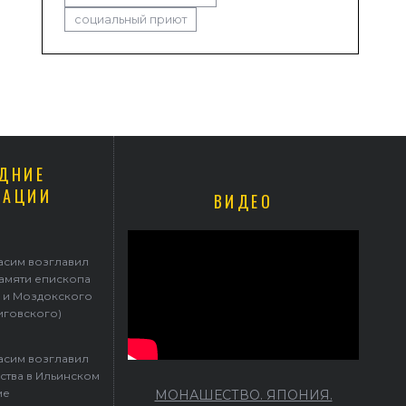
социальный приют
ДНИЕ
КАЦИИ
ВИДЕО
Герасим возглавил престольные торжества в Ильинском храме
асим возглавил
памяти епископа
 и Моздокского
иговского)
асим возглавил
ства в Ильинском
ме
МОНАШЕСТВО. ЯПОНИЯ.