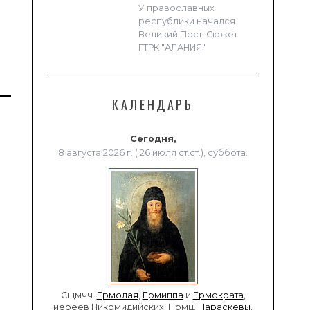
У православных
республики начался
Великий Пост. Сюжет
ГТРК "АЛАНИЯ"
КАЛЕНДАРЬ
Сегодня,
8 августа 2026 г. ( 26 июля ст.ст.), суббота.
Сщмчч.
Ермолая
,
Ермиппа
и
Ермократа
,
иереев Никомидийских. Прмц.
Параскевы
.