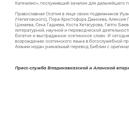
Катехизис», послуживший зачалом для дальнейшего п
Православная Осетия в лице своих подвижников Иуан
(Чепиговского), Пора-Христофора Джиоева, Алексия 
Цомаева, Сека Гадиева, Коста Хетагурова, Гаппо Бае
литературной, научной и переводческой деятельност
богатое и выстраданное осетинское слово. И сегодн
возрождению осетинского языка в богослужебной пр
Алании издан уникальный перевод Библии с оригиналь
Пресс-служба Владикавказской и Аланской епар