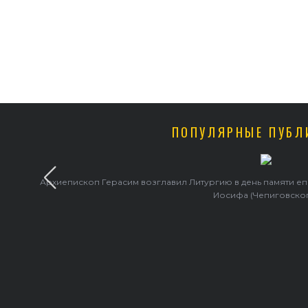
ПОПУЛЯРНЫЕ ПУБЛ
Архиепископ Герасим возглавил Литургию в день памяти е
Иосифа (Чепиговско