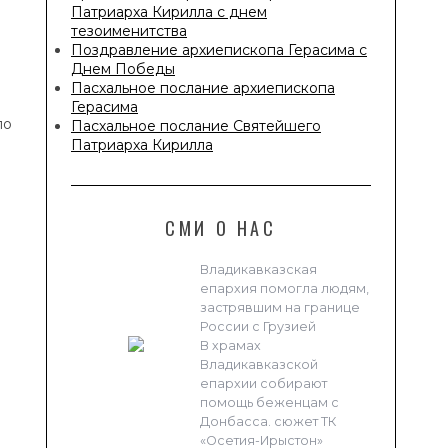
Патриарха Кирилла с днем
тезоименитства
Поздравление архиепископа Герасима с
Днем Победы
Пасхальное послание архиепископа
Герасима
по
Пасхальное послание Святейшего
Патриарха Кирилла
СМИ О НАС
Владикавказская
епархия помогла людям,
застрявшим на границе
России с Грузией
В храмах
Владикавказской
епархии собирают
помощь беженцам с
Донбасса. сюжет ТК
«Осетия-Ирыстон»