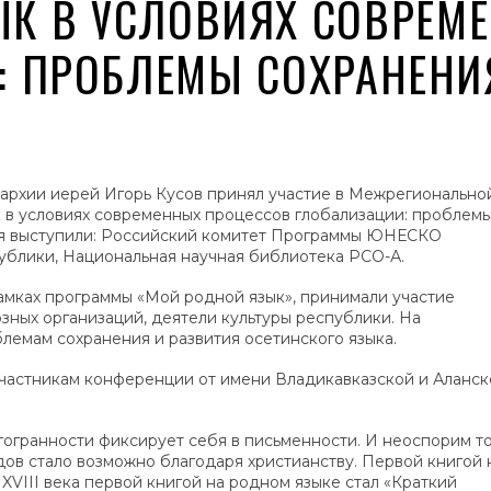
ЫК В УСЛОВИЯХ СОВРЕМ
: ПРОБЛЕМЫ СОХРАНЕНИ
архии иерей Игорь Кусов принял участие в Межрегионально
 в условиях современных процессов глобализации: проблем
ия выступили: Российский комитет Программы ЮНЕСКО
ублики, Национальная научная библиотека РСО-А.
амках программы «Мой родной язык», принимали участие
зных организаций, деятели культуры республики. На
емам сохранения и развития осетинского языка.
участникам конференции от имени Владикавказской и Аланск
гогранности фиксирует себя в письменности. И неоспорим т
дов стало возможно благодаря христианству. Первой книгой 
XVIII века первой книгой на родном языке стал «Краткий