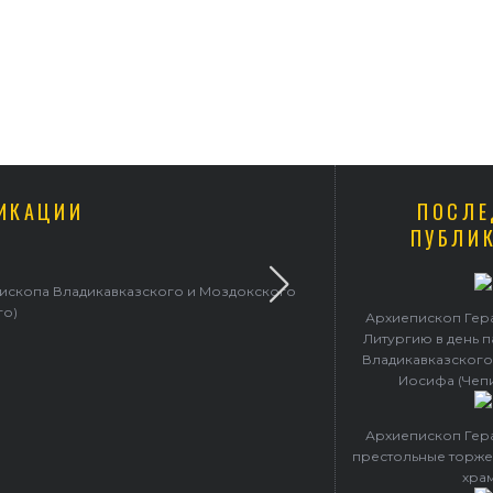
ИКАЦИИ
ПОСЛЕ
ПУБЛИ
пископа Владикавказского и Моздокского
Архиепископ 
го)
Архиепископ Гер
Литургию в день 
Владикавказского
Иосифа (Чеп
Архиепископ Гер
престольные торже
хра