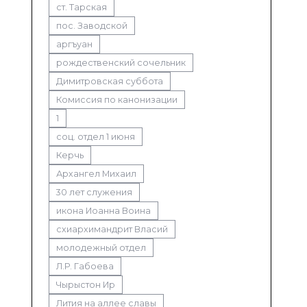
ст. Тарская
пос. Заводской
аргъуан
рождественский сочельник
Димитровская суббота
Комиссия по канонизации
1
соц. отдел 1 июня
Керчь
Архангел Михаил
30 лет служения
икона Иоанна Воина
схиархимандрит Власий
молодежный отдел
Л.Р. Габоева
Чырыстон Ир
Лития на аллее славы