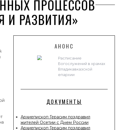
ЕННЫХ ПРОЦЕССОВ
Я И РАЗВИТИЯ»
АНОНС
й
ы
Расписание
Богослужений в храмах
Владикавказской
епархии
ой
ДОКУМЕНТЫ
от
Архиепископ Герасим поздравил
на
жителей Осетии с Днем России
Архиепископ Герасим поздравил