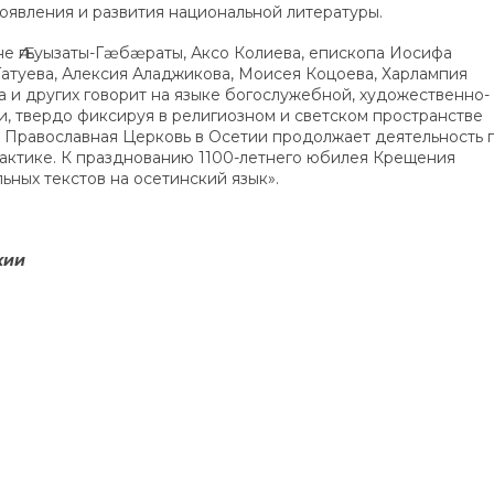
оявления и развития национальной литературы.
е Ӕгъуызаты-Гӕбӕраты, Аксо Колиева, епископа Иосифа
Гатуева, Алексия Аладжикова, Моисея Коцоева, Харлампия
ва и других говорит на языке богослужебной, художественно-
и, твердо фиксируя в религиозном и светском пространстве
я Православная Церковь в Осетии продолжает деятельность 
актике. К празднованию 1100-летнего юбилея Крещения
ных текстов на осетинский язык».
хии