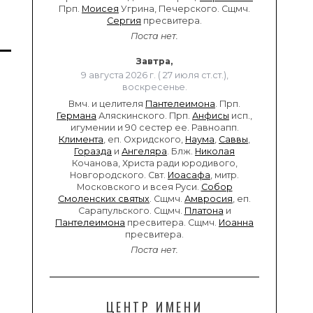
Прп.
Моисея
Угрина, Печерского. Сщмч.
Сергия
пресвитера.
Поста нет.
Завтра,
9 августа 2026 г. ( 27 июля ст.ст.),
воскресенье.
Вмч. и целителя
Пантелеимона
. Прп.
Германа
Аляскинского. Прп.
Анфисы
исп.,
игумении и 90 сестер ее. Равноапп.
Климента
, еп. Охридского,
Наума
,
Саввы
,
Горазда
и
Ангеляра
. Блж.
Николая
Кочанова, Христа ради юродивого,
Новгородского. Свт.
Иоасафа
, митр.
Московского и всея Руси.
Собор
Смоленских святых
. Сщмч.
Амвросия
, еп.
Сарапульского. Сщмч.
Платона
и
Пантелеимона
пресвитера. Сщмч.
Иоанна
пресвитера.
Поста нет.
ЦЕНТР ИМЕНИ