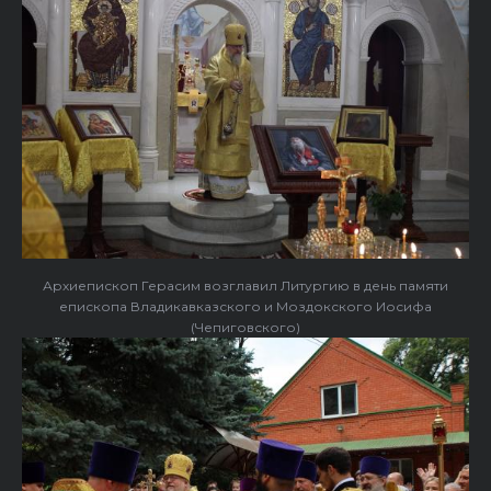
Архиепископ Герасим возглавил Литургию в день памяти
епископа Владикавказского и Моздокского Иосифа
(Чепиговского)