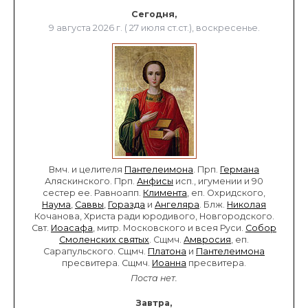
Сегодня,
9 августа 2026 г. ( 27 июля ст.ст.), воскресенье.
Вмч. и целителя
Пантелеимона
. Прп.
Германа
Аляскинского. Прп.
Анфисы
исп., игумении и 90
сестер ее. Равноапп.
Климента
, еп. Охридского,
Наума
,
Саввы
,
Горазда
и
Ангеляра
. Блж.
Николая
Кочанова, Христа ради юродивого, Новгородского.
Свт.
Иоасафа
, митр. Московского и всея Руси.
Собор
Смоленских святых
. Сщмч.
Амвросия
, еп.
Сарапульского. Сщмч.
Платона
и
Пантелеимона
пресвитера. Сщмч.
Иоанна
пресвитера.
Поста нет.
Завтра,