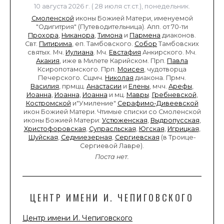
10 августа 2026 г. ( 28 июля ст.ст.), понедельник.
Смоленской
иконы Божией Матери, именуемой
"Одигитрия" (Путеводительница). Апп. от 70-ти
Прохора
,
Никанора
,
Тимона
и
Пармена
диаконов.
Свт.
Питирима
, еп. Тамбовского.
Собор
Тамбовских
святых. Мч.
Иулиана
. Мч.
Евстафия
Анкирского. Мч.
Акакия
, иже в Милете Карийском. Прп.
Павла
Ксиропотамского. Прп.
Моисея
, чудотворца
Печерского. Сщмч.
Николая
диакона. Прмч.
Василия
, прмцц.
Анастасии
и
Елены
, мчч.
Арефы
,
Иоанна
,
Иоанна
,
Иоанна
и мц.
Мавры
.
Гребневской
,
Костромской
и"Умиление"
Серафимо-Дивеевской
икон Божией Матери. Чтимые списки со Смоленской
иконы Божией Матери:
Устюженская
,
Выдропусская
,
Христофоровская
,
Супрасльская
,
Югская
,
Игрицкая
,
Шуйская
,
Седмиезерная
,
Сергиевская
(в Троице-
Сергиевой Лавре).
Поста нет.
ЦЕНТР ИМЕНИ И. ЧЕПИГОВСКОГО
Центр имени И. Чепиговского