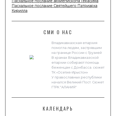
Пасхальное послание архиепископа Герасима
Пасхальное послание Святейшего Патриарха
Кирилла
СМИ О НАС
Владикавказская епархия
помогла людям, застрявшим
на границе России с Грузией
В храмах Владикавказской
епархии собирают помощь
беженцам с Донбасса. сюжет
ТК «Осетия-Ирыстон»
У православных республики
начался Великий Пост. Сюжет
ГТРК "АЛАНИЯ"
КАЛЕНДАРЬ