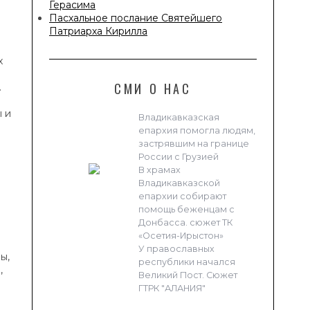
Герасима
Пасхальное послание Святейшего
Патриарха Кирилла
х
СМИ О НАС
.
ы и
Владикавказская
епархия помогла людям,
застрявшим на границе
России с Грузией
В храмах
Владикавказской
епархии собирают
помощь беженцам с
Донбасса. сюжет ТК
«Осетия-Ирыстон»
У православных
ы,
республики начался
,
Великий Пост. Сюжет
ГТРК "АЛАНИЯ"