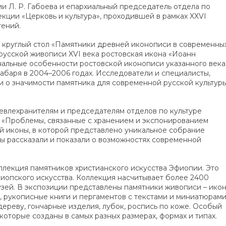
и Л. Р. Габоева и епархиальный председатель отдела по
екции «Церковь и культура», проходившей в рамках XXVI
ений.
ся круглый стол «Памятники древней иконописи в современны
русской живописи XVI века ростовская икона «Иоанн
нальные особенности ростовской иконописи указанного века
абаря в 2004–2006 годах. Исследователи и специалисты,
ли о значимости памятника для современной русской культур
евлехранителям и председателям отделов по культуре
е «Проблемы, связанные с хранением и экспонированием
й иконы, в которой представлено уникальное собрание
ры рассказали и показали о возможностях современной
ллекция памятников христианского искусства Эфиопии. Это
иопского искусства. Коллекция насчитывает более 2400
зей. В экспозиции представлены памятники живописи – икон
а, рукописные книги и пергаментов с текстами и миниатюрами
ереву, гончарные изделия, лубок, роспись по коже. Особый
которые созданы в самых разных размерах, формах и типах.