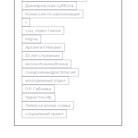
Димитровская суббота
Комиссия по канонизации
1
соц. отдел 1 июня
Керчь
Архангел Михаил
30 лет служения
икона Иоанна Воина
схиархимандрит Власий
молодежный отдел
Л.Р. Габоева
Чырыстон Ир
Лития на аллее славы
социальный приют