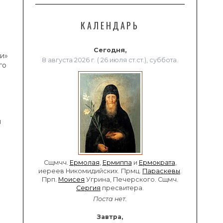
КАЛЕНДАРЬ
Сегодня,
и»
8 августа 2026 г. ( 26 июля ст.ст.), суббота.
го
я
Сщмчч.
Ермолая
,
Ермиппа
и
Ермократа
,
иереев Никомидийских. Прмц.
Параскевы
.
Прп.
Моисея
Угрина, Печерского. Сщмч.
Сергия
пресвитера.
Поста нет.
Завтра,