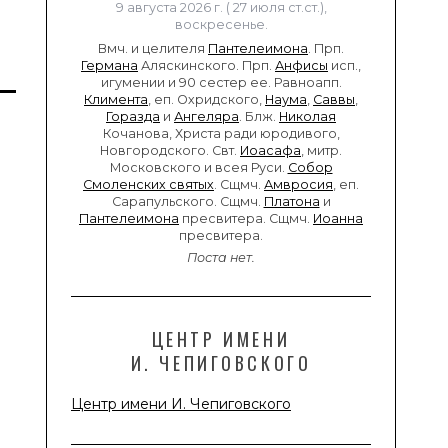
9 августа 2026 г. ( 27 июля ст.ст.),
воскресенье.
Вмч. и целителя
Пантелеимона
. Прп.
Германа
Аляскинского. Прп.
Анфисы
исп.,
игумении и 90 сестер ее. Равноапп.
Климента
, еп. Охридского,
Наума
,
Саввы
,
Горазда
и
Ангеляра
. Блж.
Николая
Кочанова, Христа ради юродивого,
Новгородского. Свт.
Иоасафа
, митр.
Московского и всея Руси.
Собор
Смоленских святых
. Сщмч.
Амвросия
, еп.
Сарапульского. Сщмч.
Платона
и
Пантелеимона
пресвитера. Сщмч.
Иоанна
пресвитера.
Поста нет.
ЦЕНТР ИМЕНИ
И. ЧЕПИГОВСКОГО
Центр имени И. Чепиговского