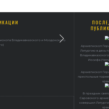
ИКАЦИИ
ПОСЛЕ
ПУБЛИ
пископа Владикавказского и Моздокского
Архиепископ 
го)
Архиепископ Гер
Литургию в день 
Владикавказского
Иосифа (Чеп
Архиепископ Гер
престольные торже
хра
В праздник свя
Саровского архие
совершил Литурги
хра