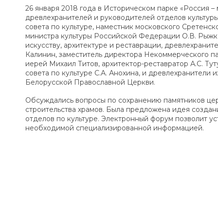
26 января 2018 года в Историческом парке «Россия 
древлехранителей и руководителей отделов культур
совета по культуре, наместник московского Сретенск
министра культуры Российской Федерации О.В. Рыжк
искусству, архитектуре и реставрации, древлехрани
Калинин, заместитель директора Некоммерческого п
иерей Михаил Титов, архитектор-реставратор А.С. Ту
совета по культуре С.А. Анохина, и древлехранители 
Белорусской Православной Церкви.
Обсуждались вопросы по сохранению памятников цер
строительства храмов. Была предложена идея созда
отделов по культуре. Электронный форум позволит у
необходимой специализированной информацией.