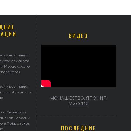
ДНИЕ
КАЦИИ
ВИДЕО
Герасим возглавил престольные торжества в Ильинском храме
асим возглавил
памяти епископа
 и Моздокского
иговского)
асим возглавил
ства в Ильинском
ме
МОНАШЕСТВО. ЯПОНИЯ.
МИССИЯ
того Серафима
пископ Герасим
ю в Покровском
ПОСЛЕДНИЕ
ме