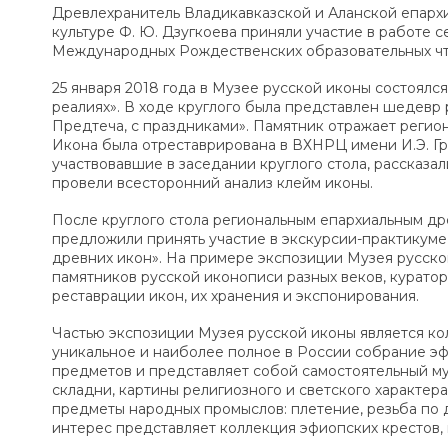
Древлехранитель Владикавказской и Аланской епархи
культуре Ф. Ю. Дзугкоева приняли участие в работе с
Международных Рождественских образовательных чт
25 января 2018 года в Музее русской иконы состоял
реалиях». В ходе круглого была представлен шедевр 
Предтеча, с праздниками». Памятник отражает регио
Икона была отреставрирована в ВХНРЦ имени И.Э. Гр
участвовавшие в заседании круглого стола, рассказа
провели всесторонний анализ клейм иконы.
После круглого стола региональным епархиальным др
предложили принять участие в экскурсии-практикум
древних икон». На примере экспозиции Музея русско
памятников русской иконописи разных веков, курато
реставрации икон, их хранения и экспонирования.
Частью экспозиции Музея русской иконы является ко
уникальное и наиболее полное в России собрание эф
предметов и представляет собой самостоятельный му
складни, картины религиозного и светского характер
предметы народных промыслов: плетение, резьба по д
интерес представляет коллекция эфиопских крестов, 