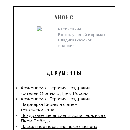
АНОНС
Расписание
Богослужений в храмах
Владикавказской
епархии
ДОКУМЕНТЫ
Архиепископ Герасим поздравил
жителей Осетии с Днем России
Архиепископ Герасим поздравил
Патриарха Кирилла с днем
тезоименитства
Поздравление архиепископа Герасима с
Днем Победы
Пасхальное послание архиепископа