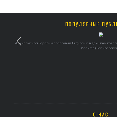
ПОПУЛЯРНЫЕ ПУБЛ
Архиепископ Герасим возглавил Литургию в день памяти е
Иосифа (Чепиговско
О НАС