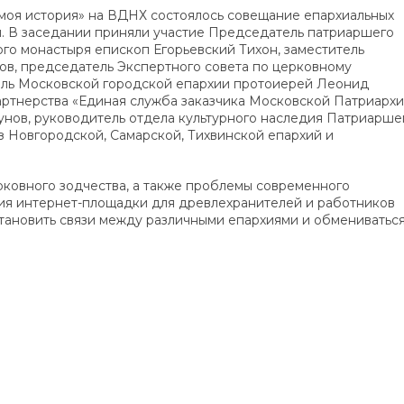
– моя история» на ВДНХ состоялось совещание епархиальных
ы. В заседании приняли участие Председатель патриаршего
ого монастыря епископ Егорьевский Тихон, заместитель
ов, председатель Экспертного совета по церковному
тель Московской городской епархии протоиерей Леонид
артнерства «Единая служба заказчика Московской Патриархи
тунов, руководитель отдела культурного наследия Патриарше
из Новгородской, Самарской, Тихвинской епархий и
ковного зодчества, а также проблемы современного
ния интернет-площадки для древлехранителей и работников
становить связи между различными епархиями и обмениватьс