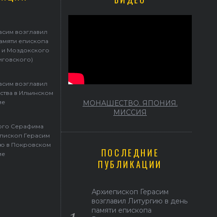
Герасим возглавил престольные торжества в Ильинском храме
асим возглавил
памяти епископа
 и Моздокского
иговского)
асим возглавил
ства в Ильинском
ме
МОНАШЕСТВО. ЯПОНИЯ.
МИССИЯ
того Серафима
пископ Герасим
ю в Покровском
ПОСЛЕДНИЕ
ме
ПУБЛИКАЦИИ
Архиепископ Герасим
возглавил Литургию в день
памяти епископа