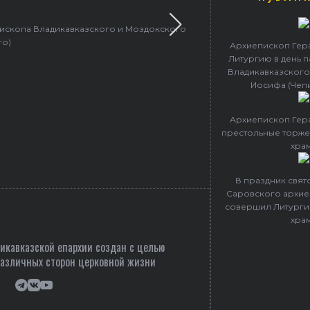
пископа Владикавказского и Моздокского
Архиепископ 
го)
Архиепископ Гер
Литургию в день 
Владикавказского
Иосифа (Чеп
Архиепископ Гер
престольные торже
хра
В праздник свя
Саровского архие
совершил Литурги
хра
кавказской епархии создан c целью
различных сторон церковной жизни