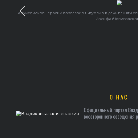
Архиепископ Герасим возглавил Литургию в день памяти е
Иосифа (Чепиговско
О НАС
Официальный портал Влади
всестороннего освещения 