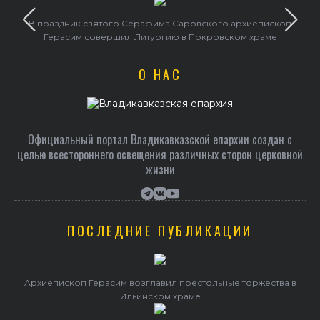
в
В праздник святого Серафима Саровского архиепископ
Об
Герасим совершил Литургию в Покровском храме
О НАС
Официальный портал Владикавказской епархии создан c
целью всестороннего освещения различных сторон церковной
жизни
ПОСЛЕДНИЕ ПУБЛИКАЦИИ
Архиепископ Герасим возглавил престольные торжества в
Ильинском храме