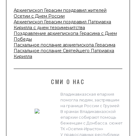
Архиепископ Герасим поздравил жителей
Осетии с Днем России
Архиепископ Герасим поздравил Патриарха
Кирилла с днем тезоименитства
Поздравление архиепископа Герасима с Днем
Победы
Пасхальное послание архиепископа Герасима
Пасхальное послание Святейшего Патриарха
Кирилла
СМИ О НАС
Владикавказская епархия
помогла людям, застрявшим
на границе России с Грузией
В храмах Владикавказской
епархии собирают помощь
беженцам с Донбасса. сюжет
ТК «Осетия-Ирыстон»
У православных республики