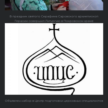
В праздник святого Серафима Саровского архиепископ
Герасим совершил Литургию в Покровском храме
Объявлен набор в Центр подготовки церковных специалистов