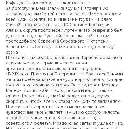
Кафедрального собора г. Владикавказа.
За богослужением Владыка вручил Патриаршую
награду: указом Святейшего Патриарха Московского и
всея Руси Кирилла, во внимание к трудам на благо
Святой Церкви и в связи с 1100-летием Крещения
Алании, округа протоиерей Артемий Пономаренко был
удостоен ордена Русской Православной Церкви
преподобного Серафима Саровского III степени.
Завершилось богослужение крестным ходом вокруг
храма.
По окончании службы архиепископ Герасим обратился
к духовенству и верующим со словами
архипастырского благословения и напутствия:
«В XIX веке Пресвятая Богородица избрала особенным
местом пребывания Своей чудотворной иконы, которая
многие века хранилась в горах Осетии, город Моздок.
Матерь Божия любит народ Божий и видит, как мы
живем. Только об одних Она радуется, а о других
скорбит. И чтобы все мы старались жить по заповедям,
Пресвятая Богородица через многочисленные
чудотворные иконы являет нам Свою особую милость,
особое заступничество. К сожалению, в годы
советского лихолетья, Моздокская святыня ушла от нас.
Но, по преданию, по мере возрождения Православия