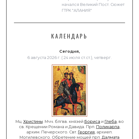
начался Великий Пост. Сюжет
ГТРК "АЛАНИЯ"
КАЛЕНДАРЬ
Сегодня,
6 августа 2026 г. ( 24 июля ст.ст.), четверг.
Мц.
Христины
. Мчч. блгвв. князей
Бориса
и
Глеба
, во
св. Крещении Романа и Давида. Прп.
Поликарпа
,
архим. Печерского. Свт.
Георгия
, архиеп.
Могилевского. Обретение мощей прп.
Далмата