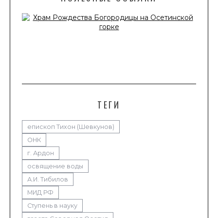
ТЕГИ
епископ Тихон (Шевкунов)
ОНК
г. Ардон
освящение воды
А.И. Тибилов
МИД РФ
Ступень в науку