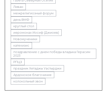
газета Северная Осетия
Ливан
межрелигиозный форум
день ВМФ
круглый стол
иеромонах Иосиф (Джиоев)
Новомученики
катехизис
поздравление с днем победы владыка Герасим
2023
РПЦЗ
праздник Хетаджы Уастырджи
Ардонское благочиние
колокольный звон