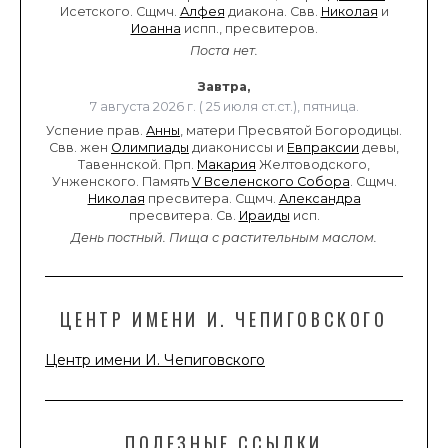
Исетского. Сщмч.
Алфея
диакона. Свв.
Николая
и
Иоанна
испп., пресвитеров.
Поста нет.
Завтра,
7 августа 2026 г. ( 25 июля ст.ст.), пятница.
Успение прав.
Анны
, матери Пресвятой Богородицы.
Свв. жен
Олимпиады
диакониссы и
Евпраксии
девы,
Тавеннской. Прп.
Макария
Желтоводского,
Унженского. Память
V Вселенского Собора
. Сщмч.
Николая
пресвитера. Сщмч.
Александра
пресвитера. Св.
Ираиды
исп.
День постный.
Пища с растительным маслом.
ЦЕНТР ИМЕНИ И. ЧЕПИГОВСКОГО
Центр имени И. Чепиговского
ПОЛЕЗНЫЕ ССЫЛКИ