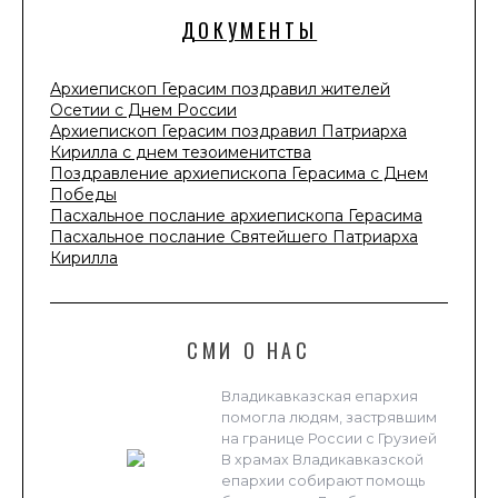
ДОКУМЕНТЫ
Архиепископ Герасим поздравил жителей
Осетии с Днем России
Архиепископ Герасим поздравил Патриарха
Кирилла с днем тезоименитства
Поздравление архиепископа Герасима с Днем
Победы
Пасхальное послание архиепископа Герасима
Пасхальное послание Святейшего Патриарха
Кирилла
СМИ О НАС
Владикавказская епархия
помогла людям, застрявшим
на границе России с Грузией
В храмах Владикавказской
епархии собирают помощь