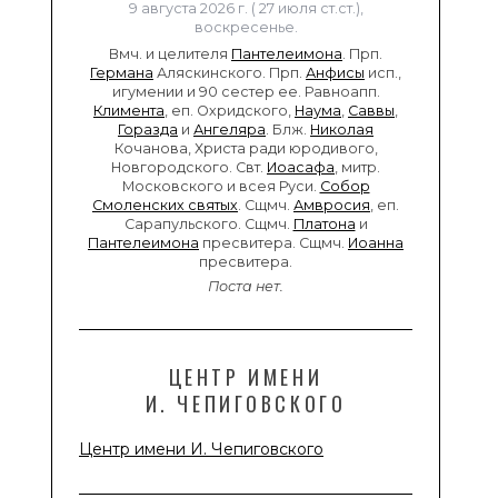
9 августа 2026 г. ( 27 июля ст.ст.),
воскресенье.
Вмч. и целителя
Пантелеимона
. Прп.
Германа
Аляскинского. Прп.
Анфисы
исп.,
игумении и 90 сестер ее. Равноапп.
Климента
, еп. Охридского,
Наума
,
Саввы
,
Горазда
и
Ангеляра
. Блж.
Николая
Кочанова, Христа ради юродивого,
Новгородского. Свт.
Иоасафа
, митр.
Московского и всея Руси.
Собор
Смоленских святых
. Сщмч.
Амвросия
, еп.
Сарапульского. Сщмч.
Платона
и
Пантелеимона
пресвитера. Сщмч.
Иоанна
пресвитера.
Поста нет.
ЦЕНТР ИМЕНИ
И. ЧЕПИГОВСКОГО
Центр имени И. Чепиговского