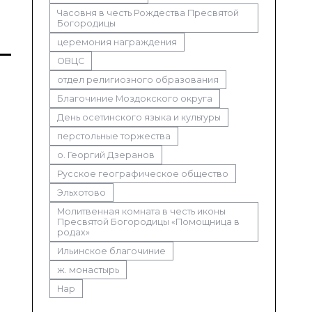
Часовня в честь Рождества Пресвятой
Богородицы
церемония награждения
ОВЦС
отдел религиозного образования
Благочиние Моздокского округа
День осетинского языка и культуры
перстольные торжества
о. Георгий Дзеранов
Русское географическое общество
Эльхотово
Молитвенная комната в честь иконы
Пресвятой Богородицы «Помощница в
родах»
Ильинское благочиние
ж. монастырь
Нар