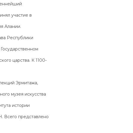
щеннейший
инял участие в
я Алании.
ава Республики
 Государственном
ого царства. К 1100-
лекций Эрмитажа,
ного музея искусства
итута истории
Н. Всего представлено