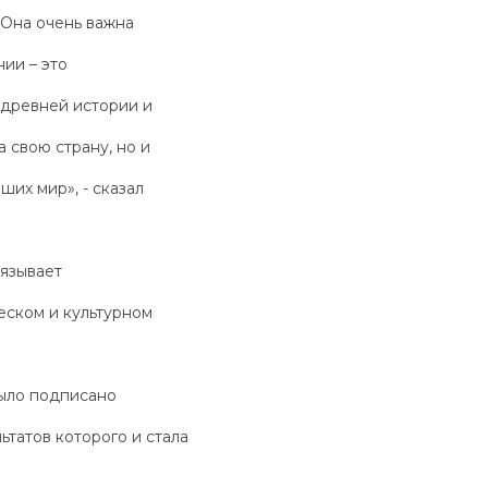
 Она очень важна
ии – это
 древней истории и
а свою страну, но и
ших мир», - сказал
язывает
еском и культурном
ыло подписано
ьтатов которого и стала