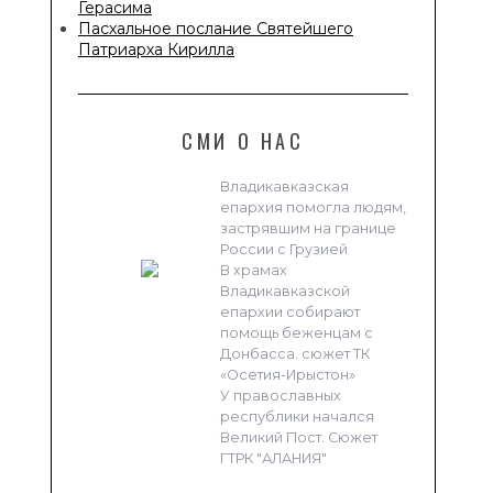
Герасима
Пасхальное послание Святейшего
Патриарха Кирилла
СМИ О НАС
Владикавказская
епархия помогла людям,
застрявшим на границе
России с Грузией
В храмах
Владикавказской
епархии собирают
помощь беженцам с
Донбасса. сюжет ТК
«Осетия-Ирыстон»
У православных
республики начался
Великий Пост. Сюжет
ГТРК "АЛАНИЯ"