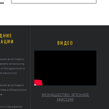
ДНИЕ
КАЦИИ
ВИДЕО
Герасим возглавил престольные торжества в Ильинском храме
асим возглавил
памяти епископа
 и Моздокского
иговского)
асим возглавил
ства в Ильинском
ме
МОНАШЕСТВО. ЯПОНИЯ.
МИССИЯ
того Серафима