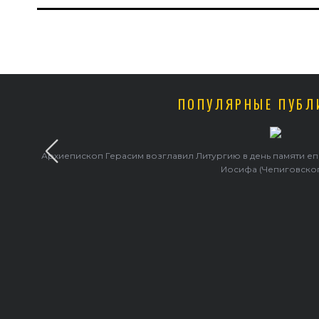
ПОПУЛЯРНЫЕ ПУБЛ
Архиепископ Герасим возглавил Литургию в день памяти е
Иосифа (Чепиговско