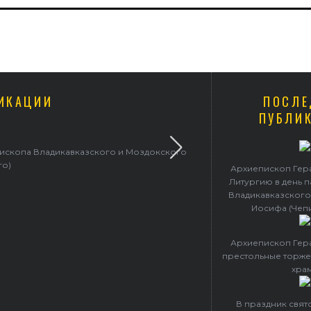
ИКАЦИИ
ПОСЛЕ
ПУБЛИ
пископа Владикавказского и Моздокского
Архиепископ 
го)
Архиепископ Гер
Литургию в день 
Владикавказского
Иосифа (Чеп
Архиепископ Гер
престольные торже
хра
В праздник свя