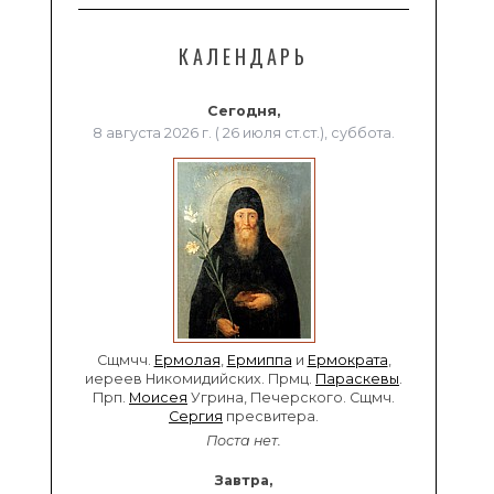
КАЛЕНДАРЬ
Сегодня,
8 августа 2026 г. ( 26 июля ст.ст.), суббота.
Сщмчч.
Ермолая
,
Ермиппа
и
Ермократа
,
иереев Никомидийских. Прмц.
Параскевы
.
Прп.
Моисея
Угрина, Печерского. Сщмч.
Сергия
пресвитера.
Поста нет.
Завтра,