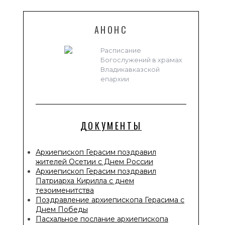
АНОНС
Расписание
Богослужений в храмах
Владикавказской
епархии
ДОКУМЕНТЫ
Архиепископ Герасим поздравил
жителей Осетии с Днем России
Архиепископ Герасим поздравил
Патриарха Кирилла с днем
тезоименитства
Поздравление архиепископа Герасима с
Днем Победы
Пасхальное послание архиепископа