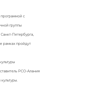
 программой с
учной группы
а Санкт‑Петербурга,
ее рамках пройдут
культуры
ставитель РСО-Алания
 культуры.