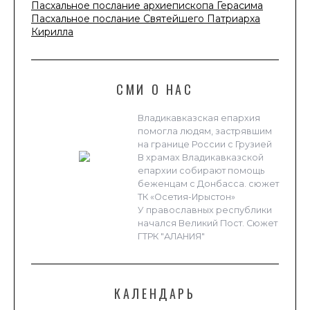
Пасхальное послание архиепископа Герасима
Пасхальное послание Святейшего Патриарха
Кирилла
СМИ О НАС
Владикавказская епархия
помогла людям, застрявшим
на границе России с Грузией
В храмах Владикавказской
епархии собирают помощь
беженцам с Донбасса. сюжет
ТК «Осетия-Ирыстон»
У православных республики
начался Великий Пост. Сюжет
ГТРК "АЛАНИЯ"
КАЛЕНДАРЬ