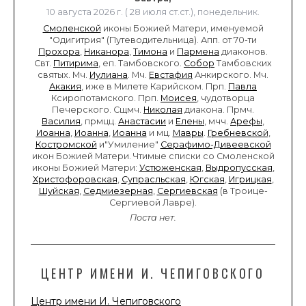
10 августа 2026 г. ( 28 июля ст.ст.), понедельник.
Смоленской
иконы Божией Матери, именуемой
"Одигитрия" (Путеводительница). Апп. от 70-ти
Прохора
,
Никанора
,
Тимона
и
Пармена
диаконов.
Свт.
Питирима
, еп. Тамбовского.
Собор
Тамбовских
святых. Мч.
Иулиана
. Мч.
Евстафия
Анкирского. Мч.
Акакия
, иже в Милете Карийском. Прп.
Павла
Ксиропотамского. Прп.
Моисея
, чудотворца
Печерского. Сщмч.
Николая
диакона. Прмч.
Василия
, прмцц.
Анастасии
и
Елены
, мчч.
Арефы
,
Иоанна
,
Иоанна
,
Иоанна
и мц.
Мавры
.
Гребневской
,
Костромской
и"Умиление"
Серафимо-Дивеевской
икон Божией Матери. Чтимые списки со Смоленской
иконы Божией Матери:
Устюженская
,
Выдропусская
,
Христофоровская
,
Супрасльская
,
Югская
,
Игрицкая
,
Шуйская
,
Седмиезерная
,
Сергиевская
(в Троице-
Сергиевой Лавре).
Поста нет.
ЦЕНТР ИМЕНИ И. ЧЕПИГОВСКОГО
Центр имени И. Чепиговского