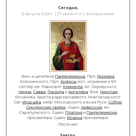
Сегодня,
9 августа 2026 г. ( 27 июля ст.ст.), воскресенье.
Вмч. и целителя
Пантелеимона
. Прп.
Германа
Аляскинского. Прп.
Анфисы
исп., игумении и 90
сестер ее. Равноапп.
Климента
, еп. Охридского,
Наума
,
Саввы
,
Горазда
и
Ангеляра
. Блж.
Николая
Кочанова, Христа ради юродивого, Новгородского.
Свт.
Иоасафа
, митр. Московского и всея Руси.
Собор
Смоленских святых
. Сщмч.
Амвросия
, еп.
Сарапульского. Сщмч.
Платона
и
Пантелеимона
пресвитера. Сщмч.
Иоанна
пресвитера.
Поста нет.
Завтра,