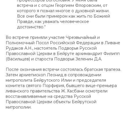
профессоров богословия. У меня была
встреча и с отцом Георгием Флоровским, от
которого я познал многое о духовной жизни.
Все они были примером как жить по Божией
Правде, как уважать человеческое
достоинство.“
Во встрече приняли участие Чрезвычайный и
Полномочный Посол Российской Федерации в Ливане
Рудаков А.Н., настоятель Подворья Русской
Православной Церкви в Бейруте архимандрит Филипп
(Васильцев) и староста Подворья Зеленин Д.А.
После окончания встречи состоялась братская трапеза.
Затем архиепископ Леонид в сопровождении
митрополита Бейрутского Илии и председателя
комитета святого Порфирия, бывшего вице-премьера
ливанского правительства Ж. Хасбани осмотрели
восстанавливаемые на средства Русской
Православной Церкви объекты Бейрутской
митрополии.