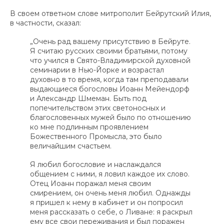
В своем ответном слове митрополит Бейрутский Илия,
в частности, сказал:
„Очень рад вашему присутствию в Бейруте.
Я считаю русских своими братьями, потому
что учился в Свято-Владимирской духовной
семинарии в Нью-Йорке и возрастал
духовно в то время, когда там преподавали
выдающиеся богословы Иоанн Мейендорф
и Александр Шмеман. Быть под
попечительством этих светоносных и
благословенных мужей было по отношению
ко мне подлинным проявлением
Божественного Промысла, это было
величайшим счастьем.
Я любил богословие и наслаждался
общением с ними, я ловил каждое их слово.
Отец Иоанн поражал меня своим
смирением, он очень меня любил. Однажды
я пришел к нему в кабинет и он попросил
меня рассказать о себе, о Ливане: я раскрыл
ему все свои переживания и был поражен