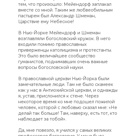
тем, что произошло: Мейендорф заплакал
вместе со мной. Таким же любвеобильным
пастырем был Александр Шмеман,
Царствие ему Небесное!
В Нью-Йорке Мейендорф и Шмеман
возглавляли богословский кружок. В него
входили помимо православных
приверженцы католицизма и протестанты.
Это было величайшее сообщество
гуманистов, поднимавших очень важные
вопросы богословской науки.
В православной церкви Нью-Йорка были
замечательные люди. Там не было скамеек
как у нас в Антиохийской церкви, и однажды
я, устав, прислонился к стене. Через
некоторое время ко мне подошел пожилой
человек, которой с любовью сказал мне: «Не
делай так больше! Там, наверху, есть тот, кто
наблюдает за тобой».
Да, мне повезло, я учился у самых великих