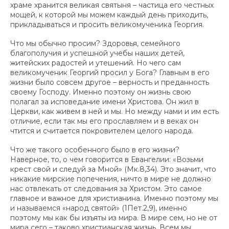
храме хранится великая святыня – частица его честных
мощей, к которой мы можем каждый день приходить,
прикладываться и просить великомученика Георгия.
Что мы обычно просим? Здоровья, семейного
благополучия и успешной учебы наших детей,
житейских радостей и утешений. Но чего сам
великомученик Георгий просил у Бога? Главным в его
жизни было совсем другое – верность и преданность
своему Господу. Именно поэтому он жизнь свою
полагал за исповедание имени Христова. Он жил в
Церкви, как живем в ней и мы. Но между нами и им есть
отличие, если так мы его прославляем и в веках он
чтится и считается покровителем целого народа.
Что же такого особенного было в его жизни?
Наверное, то, о чем говорится в Евангелии: «Возьми
крест свой и следуй за Мной» (Мк.8,34). Это значит, что
никакие мирские попечения, ничто в мире не должно
нас отвлекать от следования за Христом. Это самое
главное и важное для христианина. Именно поэтому мы
и называемся «народ святой» (1Пет.2,9), именно
поэтому мы как бы изъяты из мира. В мире сем, но не от
мира сего – таково христианская жизнь. Всем мы