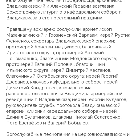
великомученика Георгия Победоносца, архиепископ
Владикавказский и Аланский Герасим возглавил
Божественную литургию в кафедральном соборе г.
Владикавказа в его престольный праздник.
Правящему архиерею сослужили: архиепископ
Махачкалинский и Грозненский Варлаам; иерей Рустик
Фенченко, секретарь Владикавказской епархии;
протоиерей Константин Джиоев, благочинный
Иристонского округа; протоиерей Артемий
Пономаренко, благочинный Моздокского округа;
протоиерей Евгений Попович, благочинный
Ильинского округа; иерей Димитрий Хестанов,
благочинный Октябрьского округа; иерей Георгий
Дзеранов, ключарь кафедрального собора; иерей
Димитрий Кондратьев, ключарь храма
равноапостольного князя Владимира архиерейской
резиденции г. Владикавказа; иерей Георгий Кудзагов,
руководитель службы протокола Владикавказской
епархии; клирики кафедрального собора – иерей
Даниил Булатников, диаконы Николай Селегеенко,
Петр Евстафьев и Валерий Бобылев.
Богослужебные песнопения на церковнославянском и