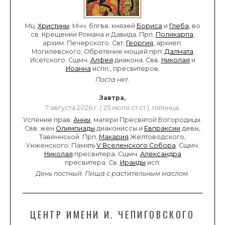
Мц.
Христины
. Мчч. блгвв. князей
Бориса
и
Глеба
, во
св. Крещении Романа и Давида. Прп.
Поликарпа
,
архим. Печерского. Свт.
Георгия
, архиеп.
Могилевского. Обретение мощей прп.
Далмата
Исетского. Сщмч.
Алфея
диакона. Свв.
Николая
и
Иоанна
испп., пресвитеров.
Поста нет.
Завтра,
7 августа 2026 г. ( 25 июля ст.ст.), пятница.
Успение прав.
Анны
, матери Пресвятой Богородицы.
Свв. жен
Олимпиады
диакониссы и
Евпраксии
девы,
Тавеннской. Прп.
Макария
Желтоводского,
Унженского. Память
V Вселенского Собора
. Сщмч.
Николая
пресвитера. Сщмч.
Александра
пресвитера. Св.
Ираиды
исп.
День постный.
Пища с растительным маслом.
ЦЕНТР ИМЕНИ И. ЧЕПИГОВСКОГО