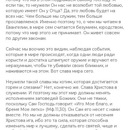
если так, то неужели Он нас не возлюбит той любовью,
которую имеет Он у Отца? Да, это любовь будет на
всех нас. Чем больше мы служим, тем больше
прославляемся. Именно поэтому то, о чем мы читаем в
Евангелии, в мире сем считается безумием, юродством,
потому что мир этого не принимает. Он живет совсем
по другим законам.
Сейчас мы воочию это видим, наблюдая события,
которые в мире происходят, когда одни люди ради
корысти и достатка штампуют оружие и вручают его
неразумным, чтобы те убивали своих ближних, и
наживаются на этом. Вот слава мира сего.
Неужели такой славы мы хотим, которая достигается
горем и слезами? Нет, конечно же. Слава Христова в
служении. И поэтому мы этот мир должны менять
исполнением заповедей Божиих. Они не тяжки,
поскольку Сам Господь говорит: «Иго Мое благо, и
бремя Мое легко» (Мф.11,30). Он Сам его несет с нами
вместе. Но мы не должны отказываться от несения
Христова ига, ибо это та сила, которая способна
изменить мир к лучшему, сделать его святей, чище и