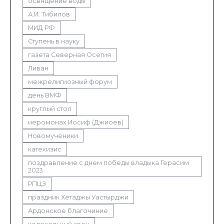
освящение воды
А.И. Тибилов
МИД РФ
Ступень в науку
газета Северная Осетия
Ливан
межрелигиозный форум
день ВМФ
круглый стол
иеромонах Иосиф (Джиоев)
Новомученики
катехизис
поздравление с днем победы владыка Герасим
2023
РПЦЗ
праздник Хетаджы Уастырджи
Ардонское благочиние