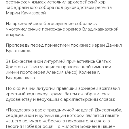
осетинском языках исполнил архиерейский хор
кафедрального собора под руководством регента
Марии Качмазовой.
На архиерейское богослужение собрались
многочисленные прихожане храмов Владикавказской
епархии.
Проповедь перед причастием произнес иерей Даниил
Булатников.
За Божественной литургией причастились Святых
Христовых Таин учащиеся православной гимназии
имени протоиерея Алексия (Аксо) Колиева г.
Владикавказа.
По окончании литургии правящий архиерей возглавил
крестный ход вокруг храма. Затем он обратился к
духовенству и верующим с архипастырским словом:
«Поздравляю вас с праздничной неделей Джеоргуыба,
сердцевиной и кульминаций которой является память
нашего великого небесного покровителя святого
Георгия Победоносца! По милости Божией в нашем