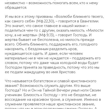
независтно – возможность помогать всем, кто к нему
обращается.
И мы все к этому призваны. «Возлюби ближнего твоего,
как самого себя» (Мф.22,30), – говорится в Евангелии.
Это значит, что самое главное в нашей жизни –
поделиться чем-то с другим, оказать милость. «Милости
хочу, а не жертвы» (Мф.9,13), – говорит Господь. И
жертва бывает не бесполезна, но милость прежде
всего. Обнять ближнего, поддержать его, голодного
накормить, с бездомным разделить кров,
нуждающегося одеть. И даже, если человек
материально ни в чем не нуждается – поддержать его
словом, потому что даже чаша холодной воды будет
Господом принята за праведность, потому что это мы
ее подали жаждущему во имя Христово.
Что называется богатством и славой христианского
звания? Возможность служить другим. Кто выше
Господа? Но и Он на Тайной Вечери умыл ноги Своим
ученикам. Близость к Господу – это не безделье, не
восседание на красивом троне, а служение. Именно в
служении проявляется наше христианское звание,
потому что мы в этом подражаем самому Господу. А