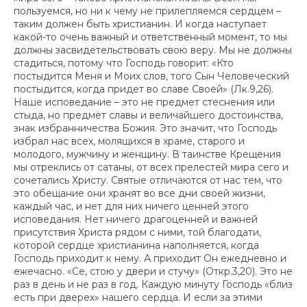
пользуемся, но ни к чему не прилепляемся сердцем –
таким должен быть христианин. И когда наступает
какой-то очень важный и ответственный момент, то мы
должны засвидетельствовать свою веру. Мы не должны
стадиться, потому что Господь говорит: «Кто
постыдится Меня и Моих слов, того Сын Человеческий
постыдится, когда придет во славе Своей» (Лк.9,26).
Наше исповедание – это не предмет стеснения или
стыда, но предмет славы и величайшего достоинства,
знак избранничества Божия. Это значит, что Господь
избрал нас всех, молящихся в храме, старого и
молодого, мужчину и женщину. В таинстве Крещения
мы отреклись от сатаны, от всех прелестей мира сего и
сочетались Христу. Святые отличаются от нас тем, что
это обещание они хранят во все дни своей жизни,
каждый час, и нет для них ничего ценней этого
исповедания. Нет ничего драгоценней и важней
присутствия Христа рядом с ними, той благодати,
которой сердце христианина наполняется, когда
Господь приходит к нему. А приходит Он ежедневно и
ежечасно. «Се, стою у двери и стучу» (Откр.3,20). Это не
раз в день и не раз в год. Каждую минуту Господь «близ
есть при дверех» нашего сердца. И если за этими