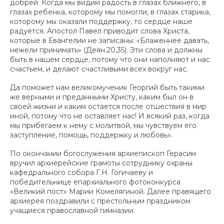
добрей. Когда мы видим радость в глазах ближнего, в
глазах ребенка, которому мы помогли, в глазах старика,
которому мы оказали поддержку, то сердце наше
радуется. Апостол Павел приводит слова Христа,
которые в Евангелии не записаны: «Блаженнее давать,
нежели принимать» (Деян.20,35). Эти слова и должны
быть в нашем сердце, потому что они наполняют и нас
счастьем, и делают счастливыми всех вокруг нас.
Да поможет нам великомученик Георгий быть такими
же верными и преданными Христу, каким был он в
своей жизни и каким остается после отшествия в мир
иной, потому что не оставляет нас! И всякий раз, когда
мы прибегаем к нему с молитвой, мы чувствуем его
заступление, помощь, поддержку и любовь».
По окончании богослужения архиепископ Герасим
вручил архиерейские грамоты сотруднику охраны
кафедрального собора Г.Н. Гогичаеву и
победительнице епархиального фотоконкурса
«Великий пост» Марии Комелягиной. Далее правящего
архиерея поздравили с престольным праздником
учащиеся православной гимназии.