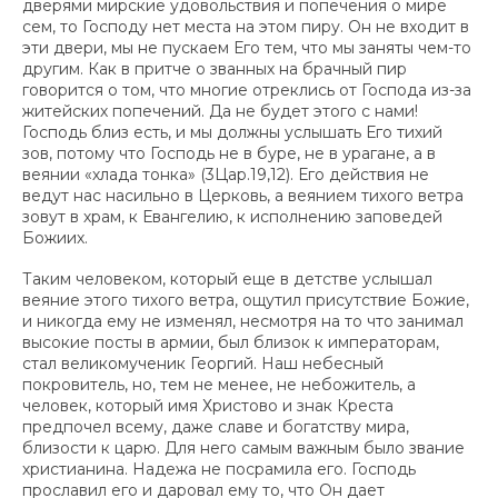
дверями мирские удовольствия и попечения о мире
сем, то Господу нет места на этом пиру. Он не входит в
эти двери, мы не пускаем Его тем, что мы заняты чем-то
другим. Как в притче о званных на брачный пир
говорится о том, что многие отреклись от Господа из-за
житейских попечений. Да не будет этого с нами!
Господь близ есть, и мы должны услышать Его тихий
зов, потому что Господь не в буре, не в урагане, а в
веянии «хлада тонка» (3Цар.19,12). Его действия не
ведут нас насильно в Церковь, а веянием тихого ветра
зовут в храм, к Евангелию, к исполнению заповедей
Божиих.
Таким человеком, который еще в детстве услышал
веяние этого тихого ветра, ощутил присутствие Божие,
и никогда ему не изменял, несмотря на то что занимал
высокие посты в армии, был близок к императорам,
стал великомученик Георгий. Наш небесный
покровитель, но, тем не менее, не небожитель, а
человек, который имя Христово и знак Креста
предпочел всему, даже славе и богатству мира,
близости к царю. Для него самым важным было звание
христианина. Надежа не посрамила его. Господь
прославил его и даровал ему то, что Он дает