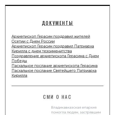
ДОКУМЕНТЫ
Архиепископ Герасим поздравил жителей
Осетии с Днем России
Архиепископ Герасим поздравил Патриарха
Кирилла с днем тезоименитства
Поздравление архиепископа Герасима с Днем
Победы
Пасхальное послание архиепископа Герасима
Пасхальное послание Святейшего Патриарха
Кирилла
СМИ О НАС
Владикавказская епархия
помогла людям, застрявшим