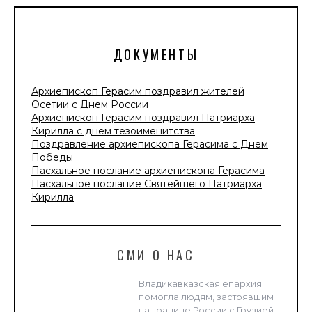
ДОКУМЕНТЫ
Архиепископ Герасим поздравил жителей
Осетии с Днем России
Архиепископ Герасим поздравил Патриарха
Кирилла с днем тезоименитства
Поздравление архиепископа Герасима с Днем
Победы
Пасхальное послание архиепископа Герасима
Пасхальное послание Святейшего Патриарха
Кирилла
СМИ О НАС
Владикавказская епархия
помогла людям, застрявшим
на границе России с Грузией