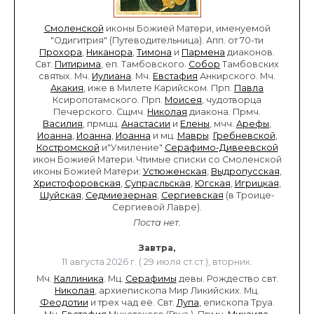
Смоленской
иконы Божией Матери, именуемой
"Одигитрия" (Путеводительница). Апп. от 70-ти
Прохора
,
Никанора
,
Тимона
и
Пармена
диаконов.
Свт.
Питирима
, еп. Тамбовского.
Собор
Тамбовских
святых. Мч.
Иулиана
. Мч.
Евстафия
Анкирского. Мч.
Акакия
, иже в Милете Карийском. Прп.
Павла
Ксиропотамского. Прп.
Моисея
, чудотворца
Печерского. Сщмч.
Николая
диакона. Прмч.
Василия
, прмцц.
Анастасии
и
Елены
, мчч.
Арефы
,
Иоанна
,
Иоанна
,
Иоанна
и мц.
Мавры
.
Гребневской
,
Костромской
и"Умиление"
Серафимо-Дивеевской
икон Божией Матери. Чтимые списки со Смоленской
иконы Божией Матери:
Устюженская
,
Выдропусская
,
Христофоровская
,
Супрасльская
,
Югская
,
Игрицкая
,
Шуйская
,
Седмиезерная
,
Сергиевская
(в Троице-
Сергиевой Лавре).
Поста нет.
Завтра,
11 августа 2026 г. ( 29 июля ст.ст.), вторник.
Мч.
Каллиника
. Мц.
Серафимы
девы. Рождество свт.
Николая
, архиепископа Мир Ликийских. Мц.
Феодотии
и трех чад её. Свт.
Лупа
, епископа Труа.