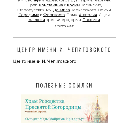
Мч.
Евстафия
Мцхетского (Груз.). Прмч.
Михаила
.
Прпп.
Константина
и
Космы
Косинских,
Старорусских. Мч.
Даниила
Черкасского. Прмчч.
Серафима
и
Феогноста
. Прмч.
Анатолия
. Сщмч.
Алексия
пресвитера, прмч.
Пахомия
.
Поста нет.
ЦЕНТР ИМЕНИ И. ЧЕПИГОВСКОГО
Центр имени И. Чепиговского
ПОЛЕЗНЫЕ ССЫЛКИ