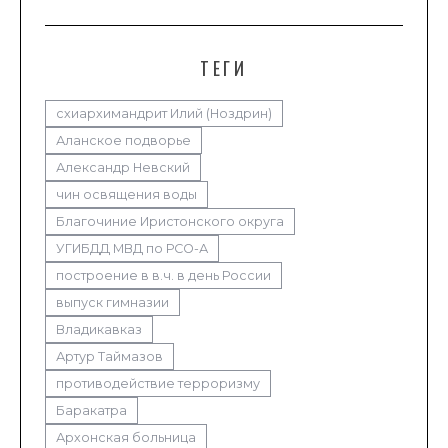
ТЕГИ
схиархимандрит Илий (Ноздрин)
Аланское подворье
Александр Невский
чин освящения воды
Благочиние Иристонского округа
УГИБДД МВД по РСО-А
построение в в.ч. в день России
выпуск гимназии
Владикавказ
Артур Таймазов
противодействие терроризму
Баракатра
Архонская больница