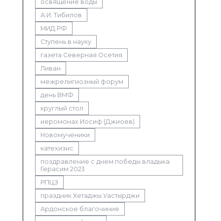
освящение воды
А.И. Тибилов
МИД РФ
Ступень в науку
газета Северная Осетия
Ливан
межрелигиозный форум
день ВМФ
круглый стол
иеромонах Иосиф (Джиоев)
Новомученики
катехизис
поздравление с днем победы владыка
Герасим 2023
РПЦЗ
праздник Хетаджы Уастырджи
Ардонское благочиние