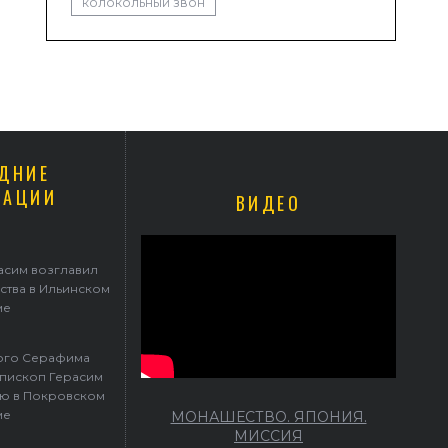
колокольный звон
ДНИЕ
КАЦИИ
ВИДЕО
афима Саровского архиепископ Герасим совершил Литургию в Покр
храме
асим возглавил
ства в Ильинском
ме
того Серафима
пископ Герасим
ю в Покровском
ме
МОНАШЕСТВО. ЯПОНИЯ.
МИССИЯ