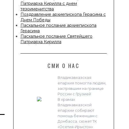
Патриарха Кирилла с днем
тезоименитства
Поздравление архиепископа Герасима с
Днем Победы
Пасхальное послание архиепископа
Герасима
Пасхальное послание Святейшего
Патриарха Кирилла
СМИ О НАС
Владикавказская
епархия помогла людям,
застрявшим на границе
России с Грузией
В храмах
Владикавказской
епархии собирают
помощь беженцам с
Донбасса. сюжет ТК
«Осетия-Ирыстон»