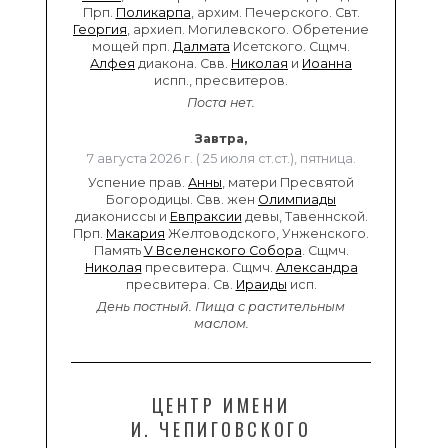
Прп.
Поликарпа
, архим. Печерского. Свт.
Георгия
, архиеп. Могилевского. Обретение
мощей прп.
Далмата
Исетского. Сщмч.
Алфея
диакона. Свв.
Николая
и
Иоанна
испп., пресвитеров.
Поста нет.
Завтра,
7 августа 2026 г. ( 25 июля ст.ст.), пятница.
Успение прав.
Анны
, матери Пресвятой
Богородицы. Свв. жен
Олимпиады
диакониссы и
Евпраксии
девы, Тавеннской.
Прп.
Макария
Желтоводского, Унженского.
Память
V Вселенского Собора
. Сщмч.
Николая
пресвитера. Сщмч.
Александра
пресвитера. Св.
Ираиды
исп.
День постный.
Пища с растительным
маслом.
ЦЕНТР ИМЕНИ
И. ЧЕПИГОВСКОГО