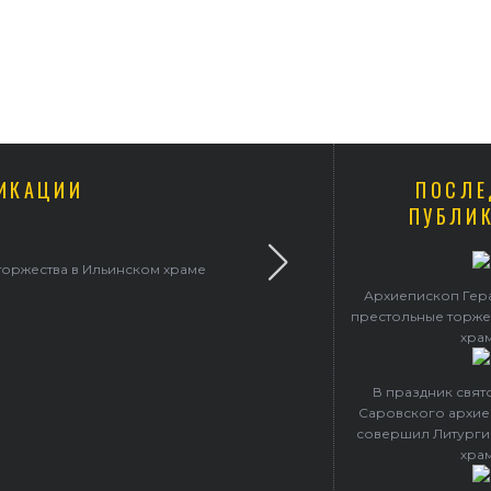
ИКАЦИИ
ПОСЛЕ
ПУБЛИ
торжества в Ильинском храме
В праздник святого Сер
Архиепископ Гер
престольные торже
хра
В праздник свя
Саровского архие
совершил Литурги
хра