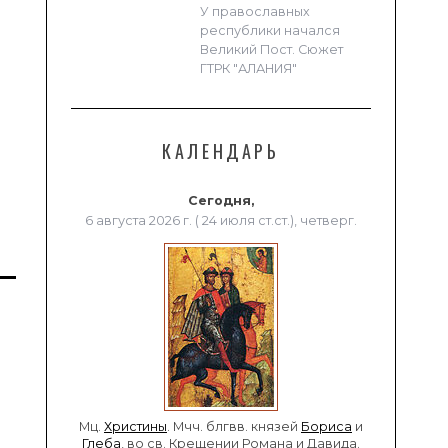
У православных
республики начался
Великий Пост. Сюжет
ГТРК "АЛАНИЯ"
КАЛЕНДАРЬ
Сегодня,
6 августа 2026 г. ( 24 июля ст.ст.), четверг.
Мц.
Христины
. Мчч. блгвв. князей
Бориса
и
Глеба
, во св. Крещении Романа и Давида.