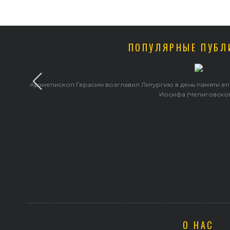
ПОПУЛЯРНЫЕ ПУБЛ
Архиепископ Герасим возглавил Литургию в день памяти е
Иосифа (Чепиговско
О НАС