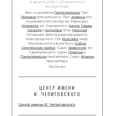
9 августа 2026 г. ( 27 июля ст.ст.),
воскресенье.
Вмч. и целителя
Пантелеимона
. Прп.
Германа
Аляскинского. Прп.
Анфисы
исп.,
игумении и 90 сестер ее. Равноапп.
Климента
, еп. Охридского,
Наума
,
Саввы
,
Горазда
и
Ангеляра
. Блж.
Николая
Кочанова, Христа ради юродивого,
Новгородского. Свт.
Иоасафа
, митр.
Московского и всея Руси.
Собор
Смоленских святых
. Сщмч.
Амвросия
, еп.
Сарапульского. Сщмч.
Платона
и
Пантелеимона
пресвитера. Сщмч.
Иоанна
пресвитера.
Поста нет.
ЦЕНТР ИМЕНИ
И. ЧЕПИГОВСКОГО
Центр имени И. Чепиговского