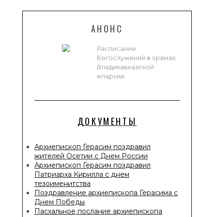
АНОНС
Расписание
Богослужений в храмах
Владикавказской
епархии
ДОКУМЕНТЫ
Архиепископ Герасим поздравил
жителей Осетии с Днем России
Архиепископ Герасим поздравил
Патриарха Кирилла с днем
тезоименитства
Поздравление архиепископа Герасима с
Днем Победы
Пасхальное послание архиепископа