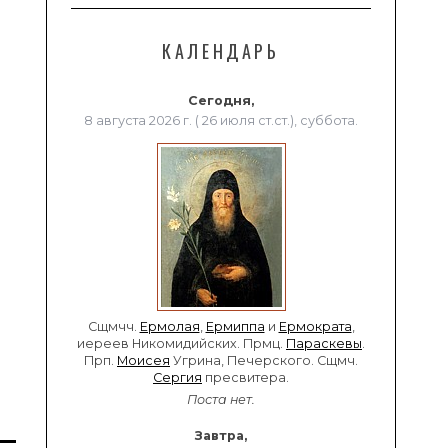
КАЛЕНДАРЬ
Сегодня,
8 августа 2026 г. ( 26 июля ст.ст.), суббота.
Сщмчч.
Ермолая
,
Ермиппа
и
Ермократа
,
иереев Никомидийских. Прмц.
Параскевы
.
Прп.
Моисея
Угрина, Печерского. Сщмч.
Сергия
пресвитера.
Поста нет.
Завтра,