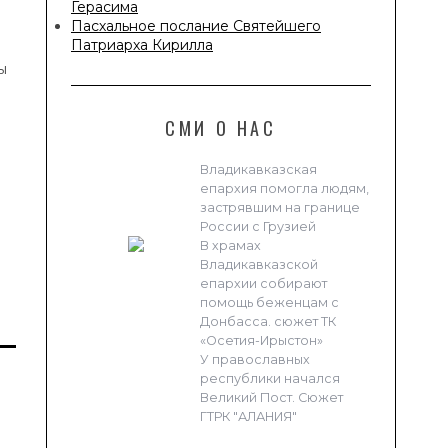
Герасима
Пасхальное послание Святейшего
Патриарха Кирилла
ы
СМИ О НАС
Владикавказская
епархия помогла людям,
застрявшим на границе
России с Грузией
В храмах
Владикавказской
епархии собирают
помощь беженцам с
Донбасса. сюжет ТК
«Осетия-Ирыстон»
У православных
республики начался
Великий Пост. Сюжет
ГТРК "АЛАНИЯ"