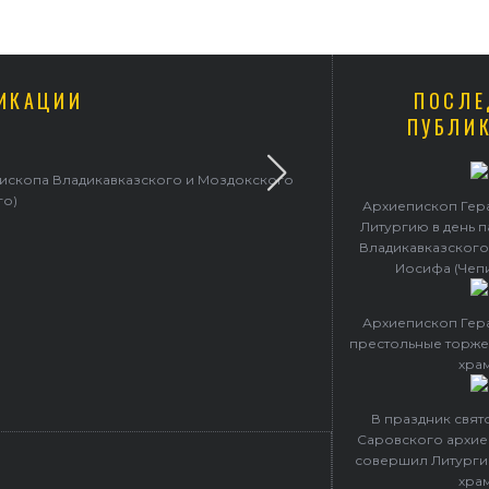
ИКАЦИИ
ПОСЛЕ
ПУБЛИ
пископа Владикавказского и Моздокского
Архиепископ 
го)
Архиепископ Гер
Литургию в день 
Владикавказского
Иосифа (Чеп
Архиепископ Гер
престольные торже
хра
В праздник свя
Саровского архие
совершил Литурги
хра