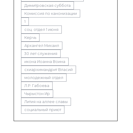
Димитровская суббота
Комиссия по канонизации
1
соц. отдел 1 июня
Керчь
Архангел Михаил
30 лет служения
икона Иоанна Воина
схиархимандрит Власий
молодежный отдел
Л.Р. Габоева
Чырыстон Ир
Лития на аллее славы
социальный приют