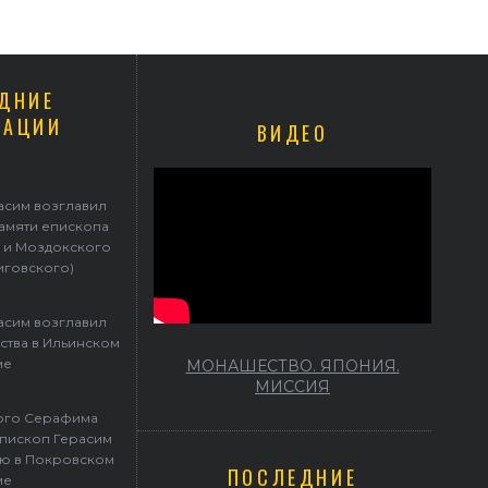
ДНИЕ
КАЦИИ
ВИДЕО
Герасим возглавил престольные торжества в Ильинском храме
асим возглавил
памяти епископа
 и Моздокского
иговского)
асим возглавил
ства в Ильинском
ме
МОНАШЕСТВО. ЯПОНИЯ.
МИССИЯ
того Серафима
пископ Герасим
ю в Покровском
ПОСЛЕДНИЕ
ме