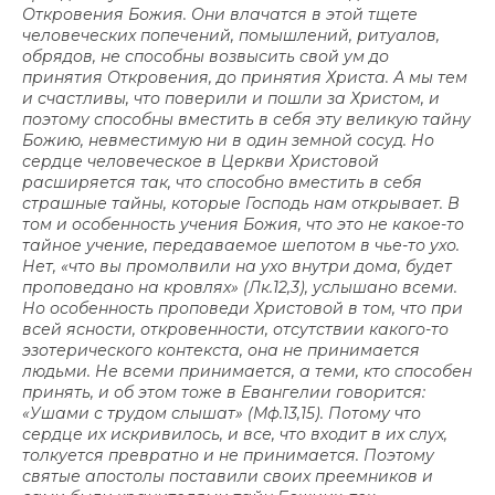
Откровения Божия. Они влачатся в этой тщете
человеческих попечений, помышлений, ритуалов,
обрядов, не способны возвысить свой ум до
принятия Откровения, до принятия Христа. А мы тем
и счастливы, что поверили и пошли за Христом, и
поэтому способны вместить в себя эту великую тайну
Божию, невместимую ни в один земной сосуд. Но
сердце человеческое в Церкви Христовой
расширяется так, что способно вместить в себя
страшные тайны, которые Господь нам открывает. В
том и особенность учения Божия, что это не какое-то
тайное учение, передаваемое шепотом в чье-то ухо.
Нет, «что вы промолвили на ухо внутри дома, будет
проповедано на кровлях» (Лк.12,3), услышано всеми.
Но особенность проповеди Христовой в том, что при
всей ясности, откровенности, отсутствии какого-то
эзотерического контекста, она не принимается
людьми. Не всеми принимается, а теми, кто способен
принять, и об этом тоже в Евангелии говорится:
«Ушами с трудом слышат» (Мф.13,15). Потому что
сердце их искривилось, и все, что входит в их слух,
толкуется превратно и не принимается. Поэтому
святые апостолы поставили своих преемников и