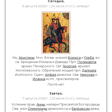
Сегодня,
6 августа 2026 г. ( 24 июля ст.ст.), четверг.
Мц.
Христины
. Мчч. блгвв. князей
Бориса
и
Глеба
, во
св. Крещении Романа и Давида. Прп.
Поликарпа
,
архим. Печерского. Свт.
Георгия
, архиеп.
Могилевского. Обретение мощей прп.
Далмата
Исетского. Сщмч.
Алфея
диакона. Свв.
Николая
и
Иоанна
испп., пресвитеров.
Поста нет.
Завтра,
7 августа 2026 г. ( 25 июля ст.ст.), пятница.
Успение прав.
Анны
, матери Пресвятой Богородицы.
Свв. жен
Олимпиады
диакониссы и
Евпраксии
девы,