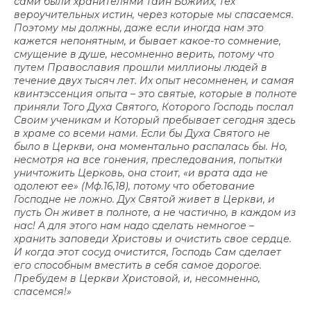
сами были хранителями тайн Божиих, тех
вероучительных истин, через которые мы спасаемся.
Поэтому мы должны, даже если иногда нам это
кажется непонятным, и бывает какое-то сомнение,
смущение в душе, несомненно верить, потому что
путем Православия прошли миллионы людей в
течение двух тысяч лет. Их опыт несомненен, и самая
квинтэссенция опыта – это святые, которые в полноте
приняли Того Духа Святого, Которого Господь послал
Своим ученикам и Который пребывает сегодня здесь
в храме со всеми нами. Если бы Духа Святого не
было в Церкви, она моментально распалась бы. Но,
несмотря на все гонения, преследования, попытки
уничтожить Церковь, она стоит, «и врата ада не
одолеют ее» (Мф.16,18), потому что обетование
Господне не ложно. Дух Святой живет в Церкви, и
пусть Он живет в полноте, а не частично, в каждом из
нас! А для этого нам надо сделать немногое –
хранить заповеди Христовы и очистить свое сердце.
И когда этот сосуд очистится, Господь Сам сделает
его способным вместить в себя самое дорогое.
Пребудем в Церкви Христовой, и, несомненно,
спасемся!»