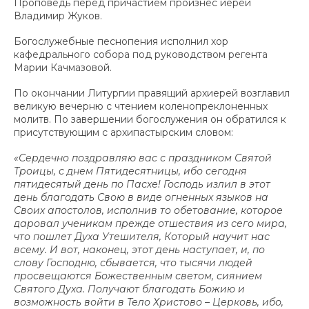
Проповедь перед причастием произнес иерей
Владимир Жуков.
Богослужебные песнопения исполнил хор
кафедрального собора под руководством регента
Марии Качмазовой.
По окончании Литургии правящий архиерей возглавил
великую вечерню с чтением коленопреклоненных
молитв. По завершении богослужения он обратился к
присутствующим с архипастырским словом:
«Сердечно поздравляю вас с праздником Святой
Троицы, с днем Пятидесятницы, ибо сегодня
пятидесятый день по Пасхе! Господь излил в этот
день благодать Свою в виде огненных языков на
Своих апостолов, исполнив то обетование, которое
даровал ученикам прежде отшествия из сего мира,
что пошлет Духа Утешителя, Который научит нас
всему. И вот, наконец, этот день наступает, и, по
слову Господню, сбывается, что тысячи людей
просвещаются Божественным светом, сиянием
Святого Духа. Получают благодать Божию и
возможность войти в Тело Христово – Церковь, ибо,