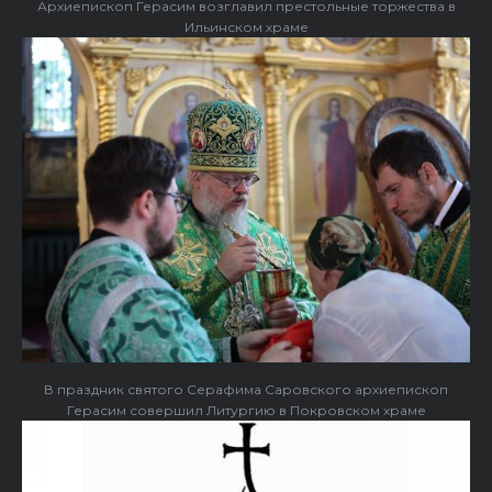
Архиепископ Герасим возглавил престольные торжества в
Ильинском храме
В праздник святого Серафима Саровского архиепископ
Герасим совершил Литургию в Покровском храме