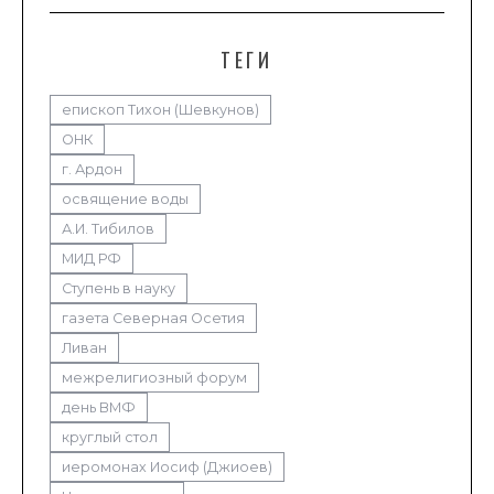
ТЕГИ
епископ Тихон (Шевкунов)
ОНК
г. Ардон
освящение воды
А.И. Тибилов
МИД РФ
Ступень в науку
газета Северная Осетия
Ливан
межрелигиозный форум
день ВМФ
круглый стол
иеромонах Иосиф (Джиоев)