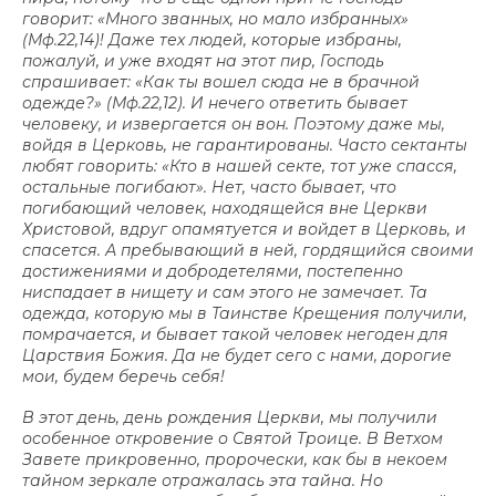
говорит: «Много званных, но мало избранных»
(Мф.22,14)! Даже тех людей, которые избраны,
пожалуй, и уже входят на этот пир, Господь
спрашивает: «Как ты вошел сюда не в брачной
одежде?» (Мф.22,12). И нечего ответить бывает
человеку, и извергается он вон. Поэтому даже мы,
войдя в Церковь, не гарантированы. Часто сектанты
любят говорить: «Кто в нашей секте, тот уже спасся,
остальные погибают». Нет, часто бывает, что
погибающий человек, находящейся вне Церкви
Христовой, вдруг опамятуется и войдет в Церковь, и
спасется. А пребывающий в ней, гордящийся своими
достижениями и добродетелями, постепенно
ниспадает в нищету и сам этого не замечает. Та
одежда, которую мы в Таинстве Крещения получили,
помрачается, и бывает такой человек негоден для
Царствия Божия. Да не будет сего с нами, дорогие
мои, будем беречь себя!
В этот день, день рождения Церкви, мы получили
особенное откровение о Святой Троице. В Ветхом
Завете прикровенно, пророчески, как бы в некоем
тайном зеркале отражалась эта тайна. Но