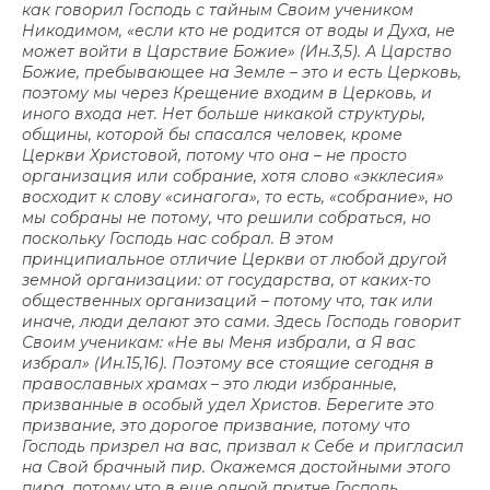
как говорил Господь с тайным Своим учеником
Никодимом, «если кто не родится от воды и Духа, не
может войти в Царствие Божие» (Ин.3,5). А Царство
Божие, пребывающее на Земле – это и есть Церковь,
поэтому мы через Крещение входим в Церковь, и
иного входа нет. Нет больше никакой структуры,
общины, которой бы спасался человек, кроме
Церкви Христовой, потому что она – не просто
организация или собрание, хотя слово «экклесия»
восходит к слову «синагога», то есть, «собрание», но
мы собраны не потому, что решили собраться, но
поскольку Господь нас собрал. В этом
принципиальное отличие Церкви от любой другой
земной организации: от государства, от каких-то
общественных организаций – потому что, так или
иначе, люди делают это сами. Здесь Господь говорит
Своим ученикам: «Не вы Меня избрали, а Я вас
избрал» (Ин.15,16). Поэтому все стоящие сегодня в
православных храмах – это люди избранные,
призванные в особый удел Христов. Берегите это
призвание, это дорогое призвание, потому что
Господь призрел на вас, призвал к Себе и пригласил
на Свой брачный пир. Окажемся достойными этого
пира, потому что в еще одной притче Господь