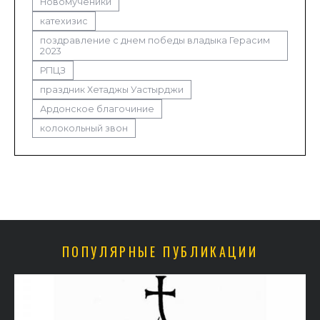
Новомученики
катехизис
поздравление с днем победы владыка Герасим
2023
РПЦЗ
праздник Хетаджы Уастырджи
Ардонское благочиние
колокольный звон
ПОПУЛЯРНЫЕ ПУБЛИКАЦИИ