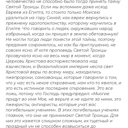
человечество не способно было тогда принять тайну
Святой Троицы. Если мы вспомним даже исход
Евреев из Египта, то стоило только Моисею
удалиться на гору Синай, как евреи вернулись к
прежнему идолопоклонству, которому научились в
Египте. Что говорить о людях, окружавших народ
избранный, когда он пришел в землю обетованную!
Не могли тогда люди понести этой тайны, поэтому
предание сохранялось, но как бы приглушенно, не
совсем ясно. И хотя проповедь Святой Троицы
прозвучала ясно на весь мир в момент, когда
Церковь Христова восторжествовала над
язычеством, и Византийская империя несла свет
Христовой веры по всему миру, находились
лжепророки, самозванцы, которые говорили о том,
что у нас есть некое откровение, нам кто-то явился, и
это есть истинное последнее откровение. Это все
ложь, потому что Господь предупредил: «Многие
придут во имя Мое, не верьте и не идите за ними, это
лжехристы, антихристы, которые учат вас
погибельным учениям». В этих погибельных учениях
главное, что они не принимают Святой Троицы. Для
них это кажется слишком сложным, их тщетный и
праздный ум не способен возвыситься до