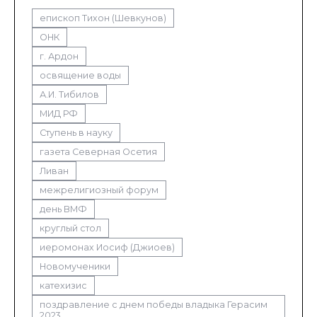
епископ Тихон (Шевкунов)
ОНК
г. Ардон
освящение воды
А.И. Тибилов
МИД РФ
Ступень в науку
газета Северная Осетия
Ливан
межрелигиозный форум
день ВМФ
круглый стол
иеромонах Иосиф (Джиоев)
Новомученики
катехизис
поздравление с днем победы владыка Герасим
2023