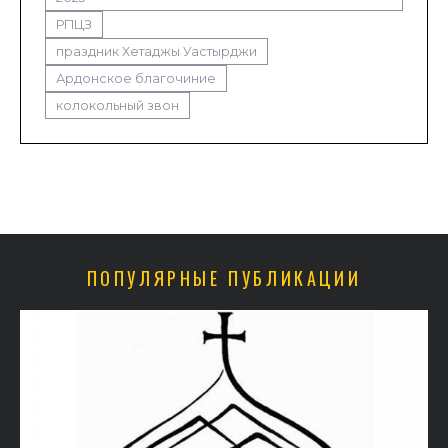
РПЦЗ
праздник Хетаджы Уастырджи
Ардонское благочиние
колокольный звон
ПОПУЛЯРНЫЕ ПУБЛИКАЦИИ