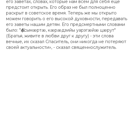
его заветах, словах, которые нам всем для себя еще
предстоит открыть. Его образ не был полноценно
раскрыт в советское время. Теперь же мы открыто
можем говорить о его высокой духовности, передавать
его заветы нашим детям. Его предсмертными словами
было: "Ӕфсымӕртӕ, кӕрӕдзийы уарзгӕйӕ цӕрут"
(Братья, живите в любви друг к другу) - эти слова
вечные, их сказал Спаситель, они никогда не потеряют
своей актуальности», - сказал священнослужитель.