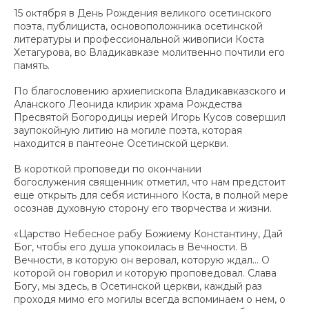
15 октября в День Рождения великого осетинского
поэта, публициста, основоположника осетинской
литературы и профессиональной живописи Коста
Хетагурова, во Владикавказе молитвенно почтили его
память.
По благословению архиепископа Владикавказского и
Аланского Леонида клирик храма Рождества
Пресвятой Богородицы иерей Игорь Кусов совершил
заупокойную литию на могиле поэта, которая
находится в пантеоне Осетинской церкви.
В короткой проповеди по окончании
богослужения священник отметил, что нам предстоит
еще открыть для себя истинного Коста, в полной мере
осознав духовную сторону его творчества и жизни.
«Царство Небесное рабу Божиему Константину, Дай
Бог, чтобы его душа упокоилась в Вечности. В
Вечности, в которую он веровал, которую ждал… О
которой он говорил и которую проповедовал. Слава
Богу, мы здесь, в Осетинской церкви, каждый раз
проходя мимо его могилы всегда вспоминаем о нем, о