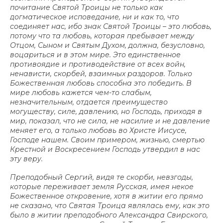
почитание Святой Троицы не только как
догматическое исповедание, ни и как то, что
соединяет нас, ибо знак Святой Троицы – это любовь,
потому что та любовь, которая пребывает между
Отцом, Сыном и Святым Духом, должна, безусловно,
воцариться и в этом мире. Это единственное
противоядие и противодействие от всех войн,
ненависти, скорбей, взаимных раздоров. Только
Божественная любовь способна это победить. В
мире любовь кажется чем-то слабым,
незначительным, отдается преимущество
могуществу, силе, давлению, но Господь, приходя в
мир, показал, что не сила, не насилие и не давление
меняет его, а только любовь во Христе Иисусе,
Господе нашем. Своим примером, жизнью, смертью
Крестной и Воскресением Господь утвердил в нас
эту веру.
Преподобный Сергий, видя те скорби, невзгоды,
которые переживает земля Русская, имея некое
Божественное откровение, хотя в житии его прямо
не сказано, что Святая Троица являлась ему, как это
было в житии преподобного Александра Свирского,