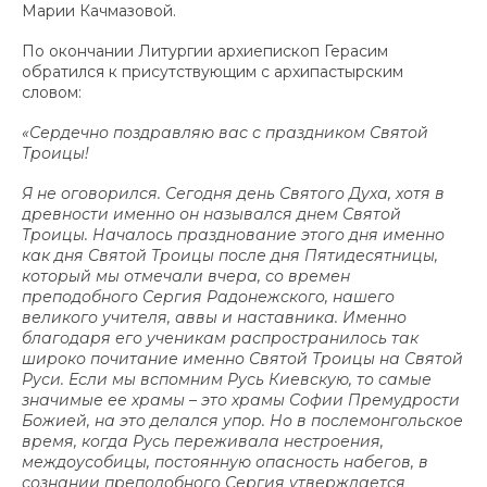
Марии Качмазовой.
По окончании Литургии архиепископ Герасим
обратился к присутствующим с архипастырским
словом:
«Сердечно поздравляю вас с праздником Святой
Троицы!
Я не оговорился. Сегодня день Святого Духа, хотя в
древности именно он назывался днем Святой
Троицы. Началось празднование этого дня именно
как дня Святой Троицы после дня Пятидесятницы,
который мы отмечали вчера, со времен
преподобного Сергия Радонежского, нашего
великого учителя, аввы и наставника. Именно
благодаря его ученикам распространилось так
широко почитание именно Святой Троицы на Святой
Руси. Если мы вспомним Русь Киевскую, то самые
значимые ее храмы – это храмы Софии Премудрости
Божией, на это делался упор. Но в послемонгольское
время, когда Русь переживала нестроения,
междоусобицы, постоянную опасность набегов, в
сознании преподобного Сергия утверждается