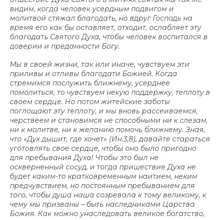
видим, когда человек усердным подвигом и
молитвой стяжал благодать, но вдруг Господь на
время его как бы оставляет, отходит, ослабляет эту
благодать Святого Духа, чтобы человек воспитался в
доверии и преданности Богу.
Мы в своей жизни, так или иначе, чувствуем эти
приливы и отливы благодати Божией. Когда
стремимся послужить ближнему, усерднее
помолиться, то чувствуем некую поддержку, теплоту в
своем сердце. Но потом житейские заботы
поглощают эту теплоту, и мы вновь рассеиваемся,
черствеем и становимся не способными ни к слезам,
ни к молитве, ни к желанию помочь ближнему. Зная,
что «Дух дышит, где хочет» (Ин.3,8), давайте стараться
уготовлять свое сердце, чтобы оно было пригодно
для пребывания Духа! Чтобы это был не
оскверненный сосуд, и тогда пришествие Духа не
будет каким-то кратковременным наитием, неким
предчувствием, но постоянным пребыванием для
того, чтобы душа наша созревала к тому великому, к
чему мы призваны – быть наследниками Царства
Божия. Как можно унаследовать великое богатство,