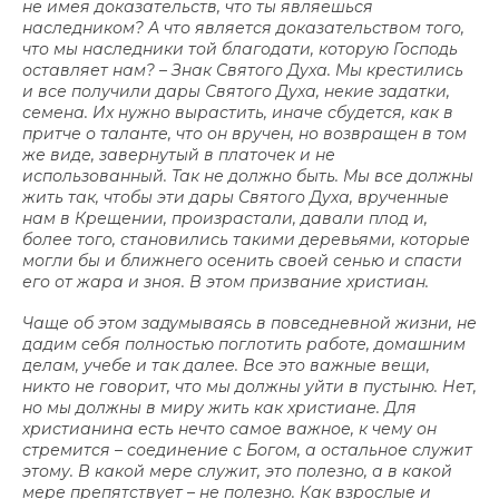
не имея доказательств, что ты являешься
наследником? А что является доказательством того,
что мы наследники той благодати, которую Господь
оставляет нам? – Знак Святого Духа. Мы крестились
и все получили дары Святого Духа, некие задатки,
семена. Их нужно вырастить, иначе сбудется, как в
притче о таланте, что он вручен, но возвращен в том
же виде, завернутый в платочек и не
использованный. Так не должно быть. Мы все должны
жить так, чтобы эти дары Святого Духа, врученные
нам в Крещении, произрастали, давали плод и,
более того, становились такими деревьями, которые
могли бы и ближнего осенить своей сенью и спасти
его от жара и зноя. В этом призвание христиан.
Чаще об этом задумываясь в повседневной жизни, не
дадим себя полностью поглотить работе, домашним
делам, учебе и так далее. Все это важные вещи,
никто не говорит, что мы должны уйти в пустыню. Нет,
но мы должны в миру жить как христиане. Для
христианина есть нечто самое важное, к чему он
стремится – соединение с Богом, а остальное служит
этому. В какой мере служит, это полезно, а в какой
мере препятствует – не полезно. Как взрослые и