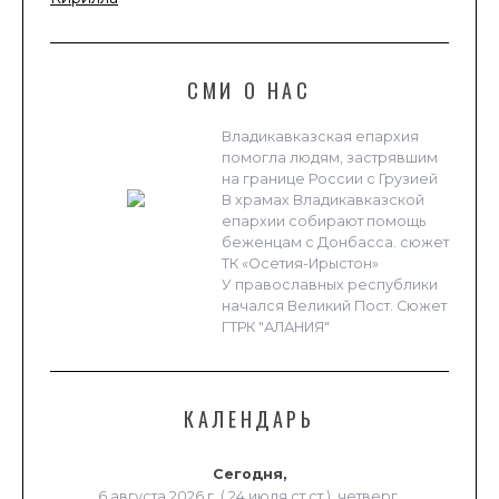
СМИ О НАС
Владикавказская епархия
помогла людям, застрявшим
на границе России с Грузией
В храмах Владикавказской
епархии собирают помощь
беженцам с Донбасса. сюжет
ТК «Осетия-Ирыстон»
У православных республики
начался Великий Пост. Сюжет
ГТРК "АЛАНИЯ"
КАЛЕНДАРЬ
Сегодня,
6 августа 2026 г. ( 24 июля ст.ст.), четверг.