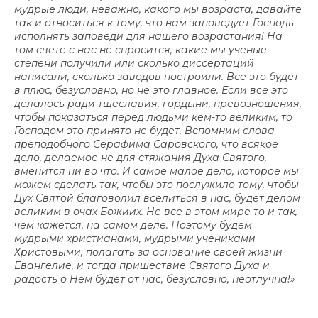
мудрые люди, неважно, какого мы возраста, давайте
так и относиться к тому, что нам заповедует Господь –
исполнять заповеди для нашего возрастания! На
том свете с нас не спросится, какие мы ученые
степени получили или сколько диссертаций
написали, сколько заводов построили. Все это будет
в плюс, безусловно, но не это главное. Если все это
делалось ради тщеславия, гордыни, превозношения,
чтобы показаться перед людьми кем-то великим, то
Господом это принято не будет. Вспомним слова
преподобного Серафима Саровского, что всякое
дело, делаемое не для стяжания Духа Святого,
вменится ни во что. И самое малое дело, которое мы
можем сделать так, чтобы это послужило тому, чтобы
Дух Святой благоволил вселиться в нас, будет делом
великим в очах Божиих. Не все в этом мире то и так,
чем кажется, на самом деле. Поэтому будем
мудрыми христианами, мудрыми учениками
Христовыми, полагать за основание своей жизни
Евангелие, и тогда пришествие Святого Духа и
радость о Нем будет от нас, безусловно, неотлучна!»