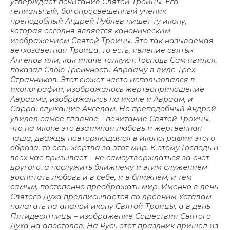
утверждает почитание Святой Троицы. Его
гениальный, богопросвещенный ученик
преподобный Андрей Рублев пишет ту икону,
которая сегодня является каноническим
изображением Святой Троицы. Это так называемая
ветхозаветная Троица, то есть, явление святых
Ангелов или, как иначе толкуют, Господь Сам явился,
показал Свою Троичность Аврааму в виде Трех
Странников. Этот сюжет часто использовался в
иконографии, изображалось жертвоприношение
Авраама, изображались на иконе и Авраам, и
Сарра, служащие Ангелам. Но преподобный Андрей
увидел самое главное – почитание Святой Троицы,
что на иконе это взаимная любовь и жертвенная
чаша, дважды повторяющаяся в иконографии этого
образа, то есть жертва за этот мир. К этому Господь и
всех нас призывает – не самоутверждаться за счет
другого, а послужить ближнему и этим служением
воспитать любовь и в себе, и в ближнем, и тем
самым, постепенно преображать мир. Именно в день
Святого Духа предписывается по древним Уставам
полагать на аналой икону Святой Троицы, а в день
Пятидесятницы – изображение Сошествия Святого
Духа на апостолов. На Русь этот праздник пришел из