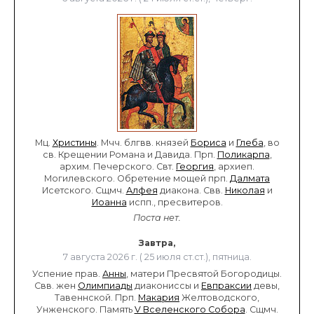
Мц.
Христины
. Мчч. блгвв. князей
Бориса
и
Глеба
, во
св. Крещении Романа и Давида. Прп.
Поликарпа
,
архим. Печерского. Свт.
Георгия
, архиеп.
Могилевского. Обретение мощей прп.
Далмата
Исетского. Сщмч.
Алфея
диакона. Свв.
Николая
и
Иоанна
испп., пресвитеров.
Поста нет.
Завтра,
7 августа 2026 г. ( 25 июля ст.ст.), пятница.
Успение прав.
Анны
, матери Пресвятой Богородицы.
Свв. жен
Олимпиады
диакониссы и
Евпраксии
девы,
Тавеннской. Прп.
Макария
Желтоводского,
Унженского. Память
V Вселенского Собора
. Сщмч.