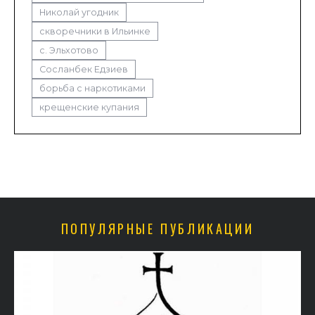
Николай угодник
скворечники в Ильинке
с. Эльхотово
Сосланбек Едзиев
борьба с наркотиками
крещенские купания
ПОПУЛЯРНЫЕ ПУБЛИКАЦИИ