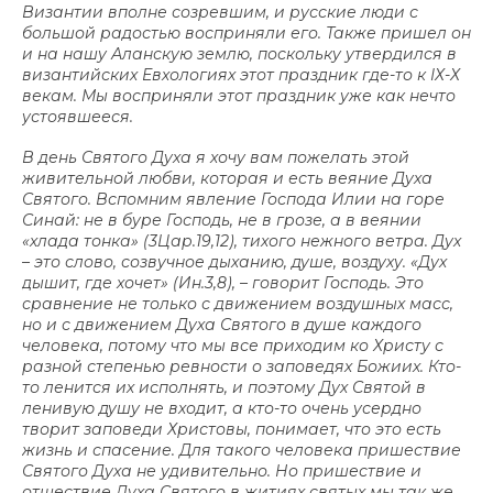
Византии вполне созревшим, и русские люди с
большой радостью восприняли его. Также пришел он
и на нашу Аланскую землю, поскольку утвердился в
византийских Евхологиях этот праздник где-то к IХ-Х
векам. Мы восприняли этот праздник уже как нечто
устоявшееся.
В день Святого Духа я хочу вам пожелать этой
живительной любви, которая и есть веяние Духа
Святого. Вспомним явление Господа Илии на горе
Синай: не в буре Господь, не в грозе, а в веянии
«хлада тонка» (3Цар.19,12), тихого нежного ветра. Дух
– это слово, созвучное дыханию, душе, воздуху. «Дух
дышит, где хочет» (Ин.3,8), – говорит Господь. Это
сравнение не только с движением воздушных масс,
но и с движением Духа Святого в душе каждого
человека, потому что мы все приходим ко Христу с
разной степенью ревности о заповедях Божиих. Кто-
то ленится их исполнять, и поэтому Дух Святой в
ленивую душу не входит, а кто-то очень усердно
творит заповеди Христовы, понимает, что это есть
жизнь и спасение. Для такого человека пришествие
Святого Духа не удивительно. Но пришествие и
отшествие Духа Святого в житиях святых мы так же