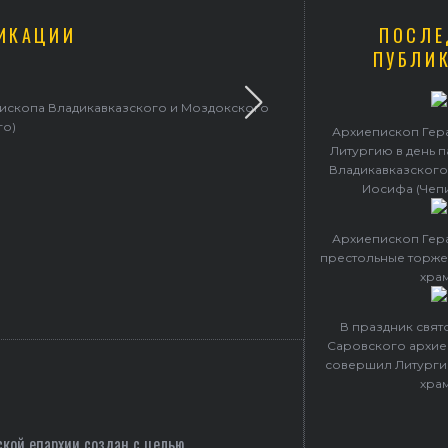
ИКАЦИИ
ПОСЛЕ
ПУБЛИ
пископа Владикавказского и Моздокского
Архиепископ 
го)
Архиепископ Гер
Литургию в день 
Владикавказского
Иосифа (Чеп
Архиепископ Гер
престольные торже
хра
В праздник свя
Саровского архие
совершил Литурги
хра
кой епархии создан c целью