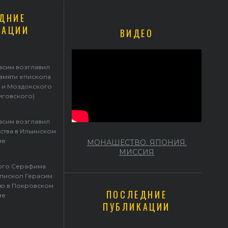
ДНИЕ
КАЦИИ
ВИДЕО
Герасим возглавил престольные торжества в Ильинском храме
асим возглавил
памяти епископа
 и Моздокского
иговского)
асим возглавил
ства в Ильинском
ме
МОНАШЕСТВО. ЯПОНИЯ.
МИССИЯ
того Серафима
пископ Герасим
ю в Покровском
ПОСЛЕДНИЕ
ме
ПУБЛИКАЦИИ