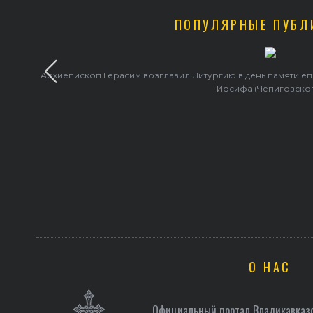
ПОПУЛЯРНЫЕ ПУБЛ
Архиепископ Герасим возглавил Литургию в день памяти е
Иосифа (Чепиговско
О НАС
Официальный портал Владикавказс