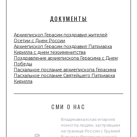
ДОКУМЕНТЫ
Архиепископ Герасим поздравил жителей
Осетии с Днем России
Архиепископ Герасим поздравил Патриарха
Кирилла с днем тезоименитства
Поздравление архиепископа Герасима с Днем
Победы
Пасхальное послание архиепископа Герасима
Пасхальное послание Святейшего Патриарха
Кирилла
СМИ О НАС
Владикавказская епархия
помогла людям, застрявшим
на границе России с Грузией
В храмах Владикавказской