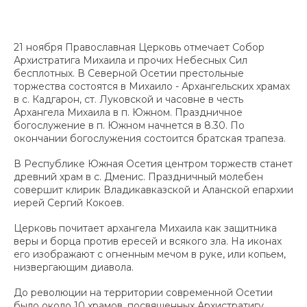
21 ноября Православная Церковь отмечает Собор
Архистратига Михаила и прочих Небесных Сил
бесплотных. В Северной Осетии престольные
торжества состоятся в Михаило - Архангельских храмах
в с. Кадгарон, ст. Луковской и часовне в честь
Архангела Михаила в п. Южном. Праздничное
богослужение в п. Южном начнется в 8.30. По
окончании богослужения состоится братская трапеза.
В Республике Южная Осетия центром торжеств станет
древний храм в с. Дменис. Праздничный молебен
совершит клирик Владикавказской и Аланской епархии
иерей Сергий Кокоев.
Церковь почитает архангела Михаила как защитника
веры и борца против ересей и всякого зла. На иконах
его изображают с огненным мечом в руке, или копьем,
низвергающим диавола.
До революции на территории современной Осетии
было около 10 храмов, посвященных Архистратигу.