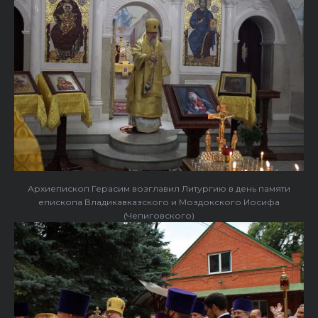
Архиепископ Герасим возглавил Литургию в день памяти
епископа Владикавказского и Моздокского Иосифа
(Чепиговского)