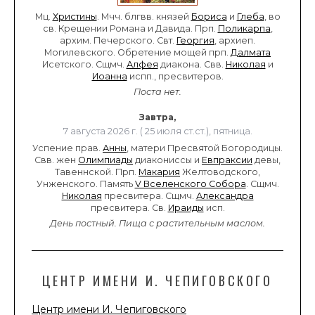
Мц.
Христины
. Мчч. блгвв. князей
Бориса
и
Глеба
, во
св. Крещении Романа и Давида. Прп.
Поликарпа
,
архим. Печерского. Свт.
Георгия
, архиеп.
Могилевского. Обретение мощей прп.
Далмата
Исетского. Сщмч.
Алфея
диакона. Свв.
Николая
и
Иоанна
испп., пресвитеров.
Поста нет.
Завтра,
7 августа 2026 г. ( 25 июля ст.ст.), пятница.
Успение прав.
Анны
, матери Пресвятой Богородицы.
Свв. жен
Олимпиады
диакониссы и
Евпраксии
девы,
Тавеннской. Прп.
Макария
Желтоводского,
Унженского. Память
V Вселенского Собора
. Сщмч.
Николая
пресвитера. Сщмч.
Александра
пресвитера. Св.
Ираиды
исп.
День постный.
Пища с растительным маслом.
ЦЕНТР ИМЕНИ И. ЧЕПИГОВСКОГО
Центр имени И. Чепиговского