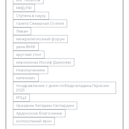
А.И. Тибилов
МИД РФ
Ступень в науку
газета Северная Осетия
Ливан
межрелигиозный форум
день ВМФ
круглый стол
иеромонах Иосиф (Джиоев)
Новомученики
катехизис
поздравление с днем победы владыка Герасим
2023
РПЦЗ
праздник Хетаджы Уастырджи
Ардонское благочиние
колокольный звон