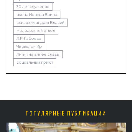
30 лет служения
икона Иоанна Воина
схиархимандрит Власий
молодежный отдел
Л.Р. Габоева
Чырыстон Ир
Лития на аллее славы
социальный приют
ПОПУЛЯРНЫЕ ПУБЛИКАЦИИ