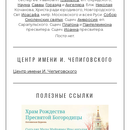
Наума
,
Саввы
,
Горазда
и
Ангеляра
. Блж.
Николая
Кочанова, Христа ради юродивого, Новгородского.
Свт.
Иоасафа
, митр. Московского и всея Руси.
Собор
Смоленских святых
. Сщмч.
Амвросия
, еп.
Сарапульского. Сщмч.
Платона
и
Пантелеимона
пресвитера. Сщмч.
Иоанна
пресвитера.
Поста нет.
ЦЕНТР ИМЕНИ И. ЧЕПИГОВСКОГО
Центр имени И. Чепиговского
ПОЛЕЗНЫЕ ССЫЛКИ