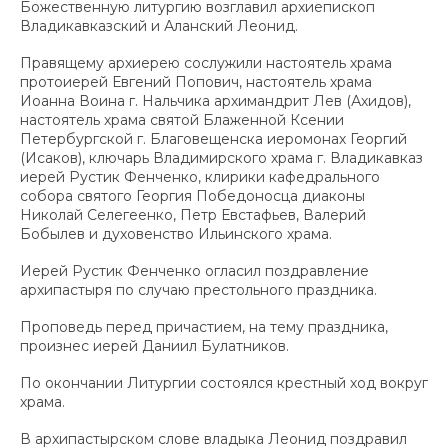
Божественную литургию возглавил архиепископ
Владикавказский и Аланский Леонид.
Правящему архиерею сослужили настоятель храма
протоиерей Евгений Попович, настоятель храма
Иоанна Воина г. Нальчика архимандрит Лев (Ахидов),
настоятель храма святой Блаженной Ксении
Петербургской г. Благовещенска иеромонах Георгий
(Исаков), ключарь Владимирского храма г. Владикавказ
иерей Рустик Фенченко, клирики кафедрального
собора святого Георгия Победоносца диаконы
Николай Селегеенко, Петр Евстафьев, Валерий
Бобылев и духовенство Ильинского храма.
Иерей Рустик Фенченко огласил поздравление
архипастыря по случаю престольного праздника.
Проповедь перед причастием, на тему праздника,
произнес иерей Даниил Булатников.
По окончании Литургии состоялся крестный ход вокруг
храма.
В архипастырском слове владыка Леонид поздравил