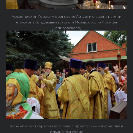
Архиепископ Герасим возглавил Литургию в день памяти
епископа Владикавказского и Моздокского Иосифа
(Чепиговского)
Архиепископ Герасим возглавил престольные торжества в
Ильинском храме