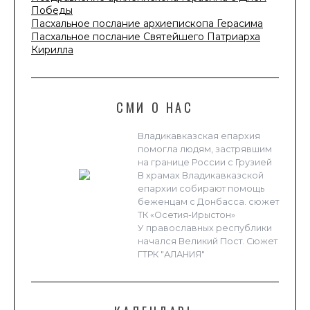
Победы
Пасхальное послание архиепископа Герасима
Пасхальное послание Святейшего Патриарха
Кирилла
СМИ О НАС
Владикавказская епархия
помогла людям, застрявшим
на границе России с Грузией
В храмах Владикавказской
епархии собирают помощь
беженцам с Донбасса. сюжет
ТК «Осетия-Ирыстон»
У православных республики
начался Великий Пост. Сюжет
ГТРК "АЛАНИЯ"