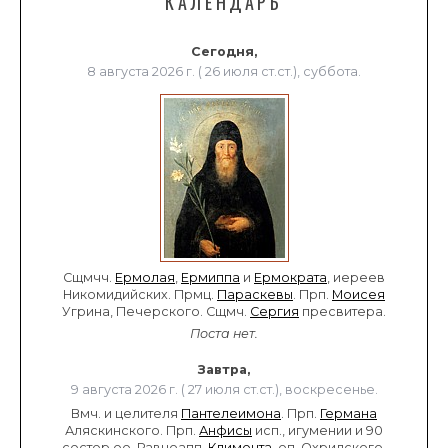
КАЛЕНДАРЬ
Сегодня,
8 августа 2026 г. ( 26 июля ст.ст.), суббота.
Сщмчч.
Ермолая
,
Ермиппа
и
Ермократа
, иереев
Никомидийских. Прмц.
Параскевы
. Прп.
Моисея
Угрина, Печерского. Сщмч.
Сергия
пресвитера.
Поста нет.
Завтра,
9 августа 2026 г. ( 27 июля ст.ст.), воскресенье.
Вмч. и целителя
Пантелеимона
. Прп.
Германа
Аляскинского. Прп.
Анфисы
исп., игумении и 90
сестер ее. Равноапп.
Климента
, еп. Охридского,