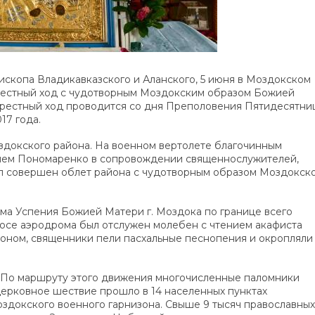
копа Владикавказского и Аланского, 5 июня в Моздокском
естный ход с чудотворным Моздокским образом Божией
Крестный ход проводится со дня Преполовения Пятидесятни
17 года.
здокского района. На военном вертолете благочинным
ием Пономаренко в сопровождении священнослужителей,
л совершен облет района с чудотворным образом Моздокск
ма Успения Божией Матери г. Моздока по границе всего
лосе аэродрома был отслужен молебен с чтением акафиста
оном, священники пели пасхальные песнопения и окропляли
. По маршруту этого движения многочисленные паломники
ерковное шествие прошло в 14 населенных пунктах
оздокского военного гарнизона. Свыше 9 тысяч православных