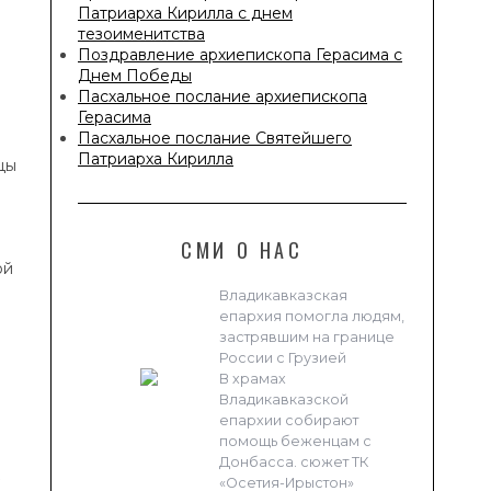
Патриарха Кирилла с днем
тезоименитства
Поздравление архиепископа Герасима с
Днем Победы
Пасхальное послание архиепископа
Герасима
Пасхальное послание Святейшего
Патриарха Кирилла
цы
СМИ О НАС
ой
Владикавказская
епархия помогла людям,
застрявшим на границе
России с Грузией
В храмах
Владикавказской
епархии собирают
помощь беженцам с
Донбасса. сюжет ТК
«Осетия-Ирыстон»