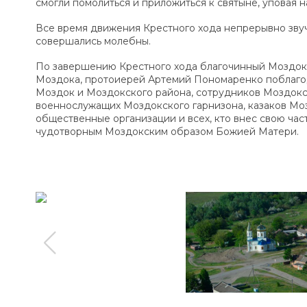
смогли помолиться и приложиться к святыне, уповая
Все время движения Крестного хода непрерывно зву
совершались молебны.
По завершению Крестного хода благочинный Моздокск
Моздока, протоиерей Артемий Пономаренко поблагода
Моздок и Моздокского района, сотрудников Моздок
военнослужащих Моздокского гарнизона, казаков Мо
общественные организации и всех, кто внес свою час
чудотворным Моздокским образом Божией Матери.