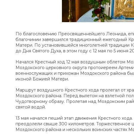
По благословению Преосвященнейшего Леонида, епис
благочинии завершился традиционный ежегодный Кр
Матери. По установившейся многолетней традиции 
до Дня Святого Духа, в этом году с 12 мая по 5 июня 20
Начался Крестный ход 12 мая воздушным облетом Мо
Моздокского церковного округа протоиереем Артем
военнослужащих и прихожан Моздокского района бы
иконой Божией Матери.
Маршрут воздушного Крестного хода пролегал от хра
Моздокского района. Перед вылетом на взлетной по
Чудотворному образу. Пролетая над Моздокским рай
святой водой.
13 мая начался пеший этап движения Крестного хода
преодолели свыше 300
километров. Торжественное ц
Моздокского района и нескольких воинских частях М