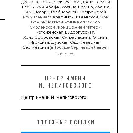
диакона. Прмч.
Василия
, прмцц.
Анастасии
и
Елены
, мчч.
Арефы
,
Иоанна
,
Иоанна
,
Иоанна
и мц.
Мавры
.
Гребневской
,
Костромской
и"Умиление"
Серафимо-Дивеевской
икон
Божией Матери. Чтимые списки со
Смоленской иконы Божией Матери:
Устюженская
,
Выдропусская
,
Христофоровская
,
Супрасльская
,
Югская
,
Игрицкая
,
Шуйская
,
Седмиезерная
,
Сергиевская
(в Троице-Сергиевой Лавре).
Поста нет.
ЦЕНТР ИМЕНИ
И. ЧЕПИГОВСКОГО
Центр имени И. Чепиговского
ПОЛЕЗНЫЕ ССЫЛКИ