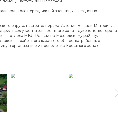
 на помощь Заступницы Небесной.
чали колокола передвижной звонницы, ежедневно
ого округа, настоятель храма Успения Божией Матери г.
рил всех участников крестного хода – руководство города
ского отдела МВД России по Моздокскому району,
здокского районного казачьего общества, районные
тицу в организацию и проведение Крестного хода с