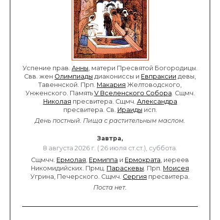
Успение прав.
Анны
, матери Пресвятой Богородицы.
Свв. жен
Олимпиады
диакониссы и
Евпраксии
девы,
Тавеннской. Прп.
Макария
Желтоводского,
Унженского. Память
V Вселенского Собора
. Сщмч.
Николая
пресвитера. Сщмч.
Александра
пресвитера. Св.
Ираиды
исп.
День постный.
Пища с растительным маслом.
Завтра,
8 августа 2026 г. ( 26 июля ст.ст.), суббота.
Сщмчч.
Ермолая
,
Ермиппа
и
Ермократа
, иереев
Никомидийских. Прмц.
Параскевы
. Прп.
Моисея
Угрина, Печерского. Сщмч.
Сергия
пресвитера.
Поста нет.