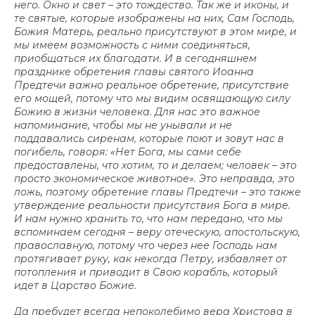
него. Окно и свет – это тождество. Так же и иконы, и
те святые, которые изображены на них, Сам Господь,
Божия Матерь, реально присутствуют в этом мире, и
мы имеем возможность с ними соединяться,
приобщаться их благодати. И в сегодняшнем
празднике обретения главы святого Иоанна
Предтечи важно реальное обретение, присутствие
его мощей, потому что мы видим освящающую силу
Божию в жизни человека. Для нас это важное
напоминание, чтобы мы не унывали и не
поддавались сиренам, которые поют и зовут нас в
погибель, говоря: «Нет Бога, мы сами себе
предоставлены, что хотим, то и делаем; человек – это
просто экономическое животное». Это неправда, это
ложь, поэтому обретение главы Предтечи – это также
утверждение реальности присутствия Бога в мире.
И нам нужно хранить то, что нам передано, что мы
вспоминаем сегодня – веру отеческую, апостольскую,
православную, потому что через нее Господь нам
протягивает руку, как некогда Петру, избавляет от
потопления и приводит в Свою корабль, который
идет в Царство Божие.
Да пребудет всегда непоколебимо вера Христова в