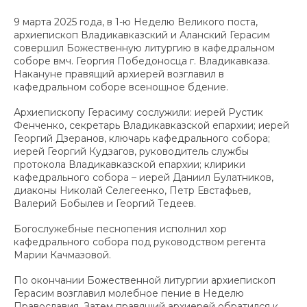
9 марта 2025 года, в 1-ю Неделю Великого поста,
архиепископ Владикавказский и Аланский Герасим
совершил Божественную литургию в кафедральном
соборе вмч. Георгия Победоносца г. Владикавказа.
Накануне правящий архиерей возглавил в
кафедральном соборе всенощное бдение.
Архиепископу Герасиму сослужили: иерей Рустик
Фенченко, секретарь Владикавказской епархии; иерей
Георгий Дзеранов, ключарь кафедрального собора;
иерей Георгий Кудзагов, руководитель службы
протокола Владикавказской епархии; клирики
кафедрального собора – иерей Даниил Булатников,
диаконы Николай Селегеенко, Петр Евстафьев,
Валерий Бобылев и Георгий Тедеев.
Богослужебные песнопения исполнил хор
кафедрального собора под руководством регента
Марии Качмазовой.
По окончании Божественной литургии архиепископ
Герасим возглавил молебное пение в Неделю
Православия. Затем правящий архиерей обратился к