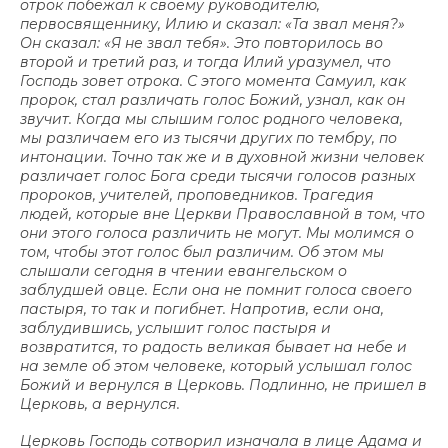
отрок побежал к своему руководителю,
первосвященнику, Илию и сказал: «Та звал меня?»
Он сказал: «Я не звал тебя». Это повторилось во
второй и третий раз, и тогда Илий уразумел, что
Господь зовет отрока. С этого момента Самуил, как
пророк, стал различать голос Божий, узнал, как он
звучит. Когда мы слышим голос родного человека,
мы различаем его из тысячи других по тембру, по
интонации. Точно так же и в духовной жизни человек
различает голос Бога среди тысячи голосов разных
пророков, учителей, проповедников. Трагедия
людей, которые вне Церкви Православной в том, что
они этого голоса различить не могут. Мы молимся о
том, чтобы этот голос был различим. Об этом мы
слышали сегодня в чтении евангельском о
заблудшей овце. Если она не помнит голоса своего
пастыря, то так и погибнет. Напротив, если она,
заблудившись, услышит голос пастыря и
возвратится, то радость великая бывает на небе и
на земле об этом человеке, который услышал голос
Божий и вернулся в Церковь. Подлинно, не пришел в
Церковь, а вернулся.
Церковь Господь сотворил изначала в лице Адама и