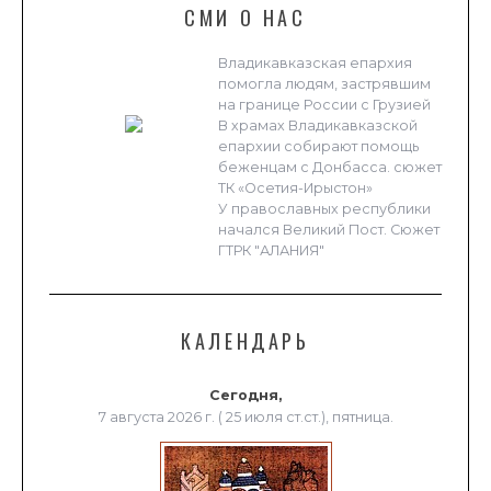
СМИ О НАС
Владикавказская епархия
помогла людям, застрявшим
на границе России с Грузией
В храмах Владикавказской
епархии собирают помощь
беженцам с Донбасса. сюжет
ТК «Осетия-Ирыстон»
У православных республики
начался Великий Пост. Сюжет
ГТРК "АЛАНИЯ"
КАЛЕНДАРЬ
Сегодня,
7 августа 2026 г. ( 25 июля ст.ст.), пятница.