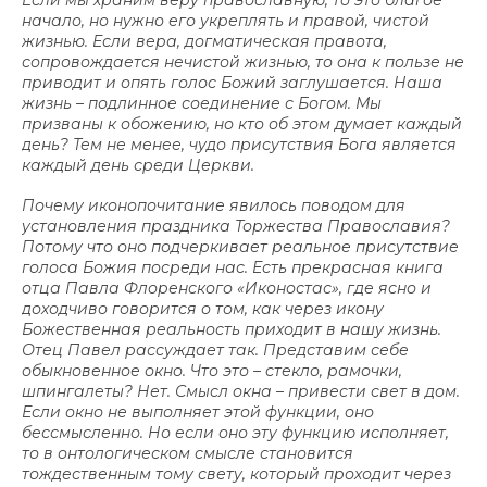
Если мы храним веру православную, то это благое
начало, но нужно его укреплять и правой, чистой
жизнью. Если вера, догматическая правота,
сопровождается нечистой жизнью, то она к пользе не
приводит и опять голос Божий заглушается. Наша
жизнь – подлинное соединение с Богом. Мы
призваны к обожению, но кто об этом думает каждый
день? Тем не менее, чудо присутствия Бога является
каждый день среди Церкви.
Почему иконопочитание явилось поводом для
установления праздника Торжества Православия?
Потому что оно подчеркивает реальное присутствие
голоса Божия посреди нас. Есть прекрасная книга
отца Павла Флоренского «Иконостас», где ясно и
доходчиво говорится о том, как через икону
Божественная реальность приходит в нашу жизнь.
Отец Павел рассуждает так. Представим себе
обыкновенное окно. Что это – стекло, рамочки,
шпингалеты? Нет. Смысл окна – привести свет в дом.
Если окно не выполняет этой функции, оно
бессмысленно. Но если оно эту функцию исполняет,
то в онтологическом смысле становится
тождественным тому свету, который проходит через