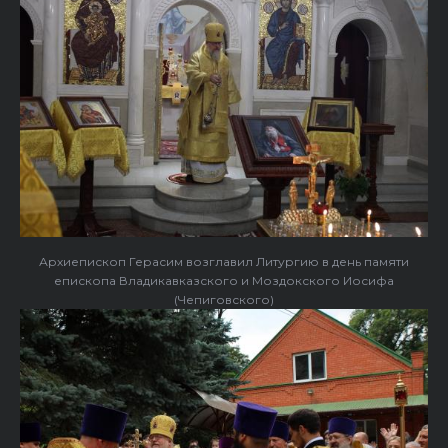
Архиепископ Герасим возглавил Литургию в день памяти
епископа Владикавказского и Моздокского Иосифа
(Чепиговского)