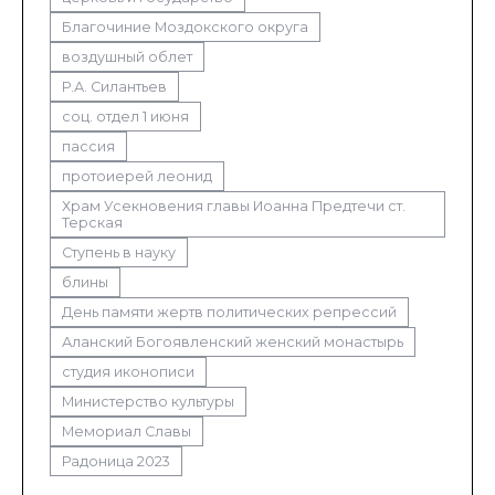
Благочиние Моздокского округа
воздушный облет
Р.А. Силантьев
соц. отдел 1 июня
пассия
протоиерей леонид
Храм Усекновения главы Иоанна Предтечи ст.
Терская
Ступень в науку
блины
День памяти жертв политических репрессий
Аланский Богоявленский женский монастырь
студия иконописи
Министерство культуры
Мемориал Славы
Радоница 2023