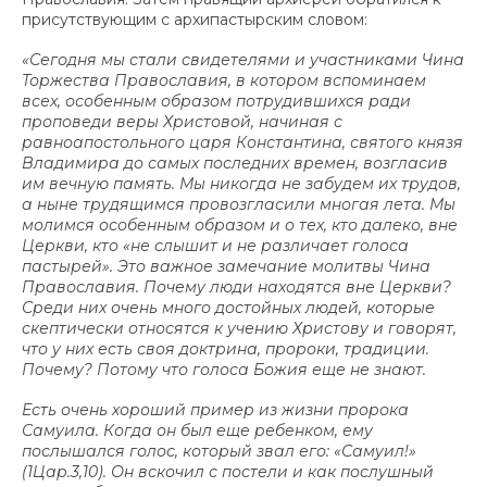
присутствующим с архипастырским словом:
«Сегодня мы стали свидетелями и участниками Чина
Торжества Православия, в котором вспоминаем
всех, особенным образом потрудившихся ради
проповеди веры Христовой, начиная с
равноапостольного царя Константина, святого князя
Владимира до самых последних времен, возгласив
им вечную память. Мы никогда не забудем их трудов,
а ныне трудящимся провозгласили многая лета. Мы
молимся особенным образом и о тех, кто далеко, вне
Церкви, кто «не слышит и не различает голоса
пастырей». Это важное замечание молитвы Чина
Православия. Почему люди находятся вне Церкви?
Среди них очень много достойных людей, которые
скептически относятся к учению Христову и говорят,
что у них есть своя доктрина, пророки, традиции.
Почему? Потому что голоса Божия еще не знают.
Есть очень хороший пример из жизни пророка
Самуила. Когда он был еще ребенком, ему
послышался голос, который звал его: «Самуил!»
(1Цар.3,10). Он вскочил с постели и как послушный