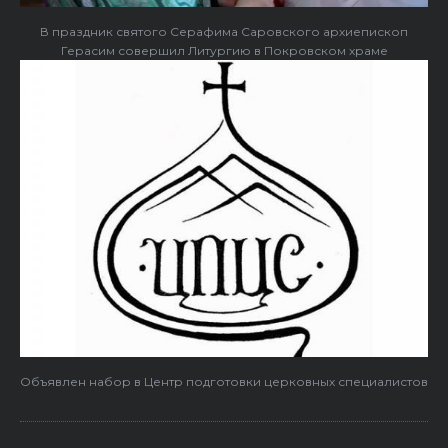
В праздник святого Серафима Саровского архиепископ
Герасим совершил Литургию в Покровском храме
Объявлен набор в Центр подготовки церковных специалистов