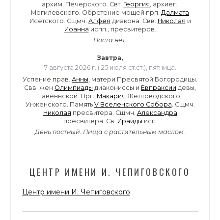
архим. Печерского. Свт.
Георгия
, архиеп.
Могилевского. Обретение мощей прп.
Далмата
Исетского. Сщмч.
Алфея
диакона. Свв.
Николая
и
Иоанна
испп., пресвитеров.
Поста нет.
Завтра,
7 августа 2026 г. ( 25 июля ст.ст.), пятница.
Успение прав.
Анны
, матери Пресвятой Богородицы.
Свв. жен
Олимпиады
диакониссы и
Евпраксии
девы,
Тавеннской. Прп.
Макария
Желтоводского,
Унженского. Память
V Вселенского Собора
. Сщмч.
Николая
пресвитера. Сщмч.
Александра
пресвитера. Св.
Ираиды
исп.
День постный.
Пища с растительным маслом.
ЦЕНТР ИМЕНИ И. ЧЕПИГОВСКОГО
Центр имени И. Чепиговского