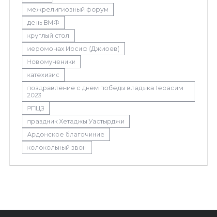
межрелигиозный форум
день ВМФ
круглый стол
иеромонах Иосиф (Джиоев)
Новомученики
катехизис
поздравление с днем победы владыка Герасим
2023
РПЦЗ
праздник Хетаджы Уастырджи
Ардонское благочиние
колокольный звон