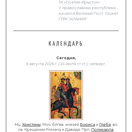
ТК «Осетия-Ирыстон»
У православных республики
начался Великий Пост. Сюжет
ГТРК "АЛАНИЯ"
КАЛЕНДАРЬ
Сегодня,
6 августа 2026 г. ( 24 июля ст.ст.), четверг.
Мц.
Христины
. Мчч. блгвв. князей
Бориса
и
Глеба
, во
св. Крещении Романа и Давида. Прп.
Поликарпа
,