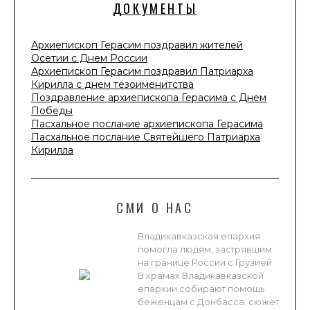
ДОКУМЕНТЫ
Архиепископ Герасим поздравил жителей
Осетии с Днем России
Архиепископ Герасим поздравил Патриарха
Кирилла с днем тезоименитства
Поздравление архиепископа Герасима с Днем
Победы
Пасхальное послание архиепископа Герасима
Пасхальное послание Святейшего Патриарха
Кирилла
СМИ О НАС
Владикавказская епархия
помогла людям, застрявшим
на границе России с Грузией
В храмах Владикавказской
епархии собирают помощь
беженцам с Донбасса. сюжет