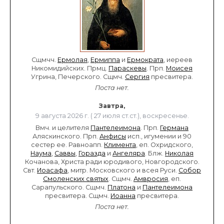
Сщмчч.
Ермолая
,
Ермиппа
и
Ермократа
, иереев
Никомидийских. Прмц.
Параскевы
. Прп.
Моисея
Угрина, Печерского. Сщмч.
Сергия
пресвитера.
Поста нет.
Завтра,
9 августа 2026 г. ( 27 июля ст.ст.), воскресенье.
Вмч. и целителя
Пантелеимона
. Прп.
Германа
Аляскинского. Прп.
Анфисы
исп., игумении и 90
сестер ее. Равноапп.
Климента
, еп. Охридского,
Наума
,
Саввы
,
Горазда
и
Ангеляра
. Блж.
Николая
Кочанова, Христа ради юродивого, Новгородского.
Свт.
Иоасафа
, митр. Московского и всея Руси.
Собор
Смоленских святых
. Сщмч.
Амвросия
, еп.
Сарапульского. Сщмч.
Платона
и
Пантелеимона
пресвитера. Сщмч.
Иоанна
пресвитера.
Поста нет.