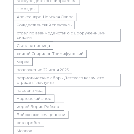
Конкурс детского творчества
г. Моздок
Александро-Невская Лавра
Рождественский спектакль
отдел по взаимодействию с Вооруженными
силами
Светлая пятница
святой Спиридон Тримифунтский
марка
возложение 22 июня 2023
патриотические сборы Детского казачьего
отряда «Пластуны»
часовня мвд
Нартовский эпос
иерей Борис Рейхерт
Войсковые священники
автопробег
Моздок