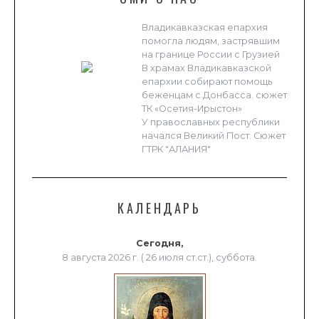
Владикавказская епархия
помогла людям, застрявшим
на границе России с Грузией
В храмах Владикавказской
епархии собирают помощь
беженцам с Донбасса. сюжет
ТК «Осетия-Ирыстон»
У православных республики
начался Великий Пост. Сюжет
ГТРК "АЛАНИЯ"
КАЛЕНДАРЬ
Сегодня,
8 августа 2026 г. ( 26 июля ст.ст.), суббота.