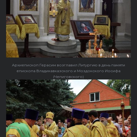
Архиепископ Герасим возглавил Литургию в день памяти
епископа Владикавказского и Моздокского Иосифа
(Чепиговского)