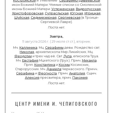
Костромской
и"Умиление"
Серафимо-Дивеевской
икон Божией Матери. Чтимые списки со Смоленской
иконы Божией Матери:
Устюженская
,
Выдропусская
,
Христофоровская
,
Супрасльская
,
Югская
,
Игрицкая
,
Шуйская
,
Седмиезерная
,
Сергиевская
(в Троице-
Сергиевой Лавре).
Поста нет.
Завтра,
11 августа 2026 г. ( 29 июля ст.ст.), вторник.
Мч.
Каллиника
. Мц.
Серафимы
девы. Рождество свт.
Николая
, архиепископа Мир Ликийских. Мц.
Феодотии
и трех чад её. Свт.
Лупа
, епископа Труа.
Мч.
Евстафия
Мцхетского (Груз.). Прмч.
Михаила
.
Прпп.
Константина
и
Космы
Косинских,
Старорусских. Мч.
Даниила
Черкасского. Прмчч.
Серафима
и
Феогноста
. Прмч.
Анатолия
. Сщмч.
Алексия
пресвитера, прмч.
Пахомия
.
Поста нет.
ЦЕНТР ИМЕНИ И. ЧЕПИГОВСКОГО