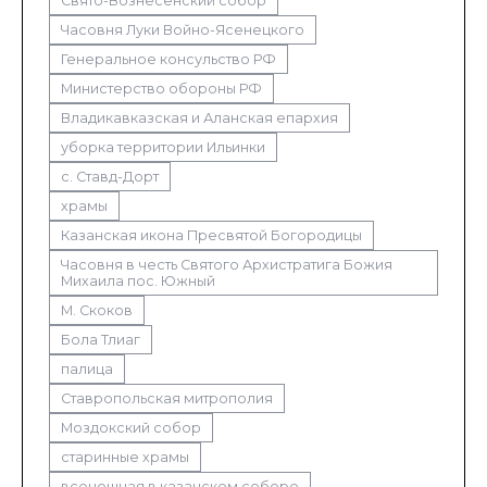
Свято-Вознесенский собор
Часовня Луки Войно-Ясенецкого
Генеральное консульство РФ
Министерство обороны РФ
Владикавказская и Аланская епархия
уборка территории Ильинки
с. Ставд-Дорт
храмы
Казанская икона Пресвятой Богородицы
Часовня в честь Святого Архистратига Божия
Михаила пос. Южный
М. Скоков
Бола Тлиаг
палица
Ставропольская митрополия
Моздокский собор
старинные храмы
всенощная в казанском соборе