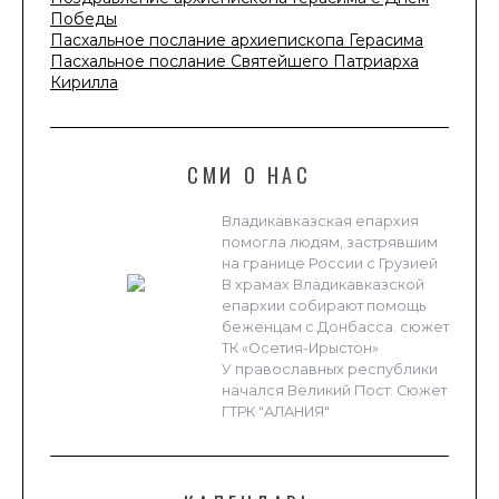
Победы
Пасхальное послание архиепископа Герасима
Пасхальное послание Святейшего Патриарха
Кирилла
СМИ О НАС
Владикавказская епархия
помогла людям, застрявшим
на границе России с Грузией
В храмах Владикавказской
епархии собирают помощь
беженцам с Донбасса. сюжет
ТК «Осетия-Ирыстон»
У православных республики
начался Великий Пост. Сюжет
ГТРК "АЛАНИЯ"