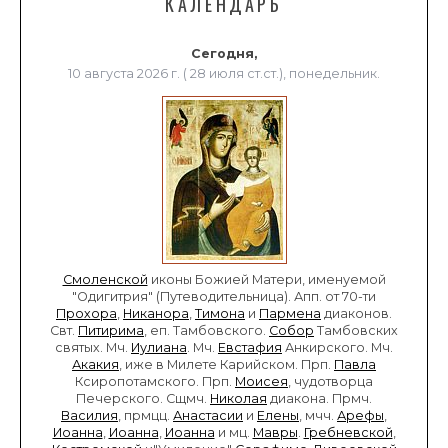
КАЛЕНДАРЬ
Сегодня,
10 августа 2026 г. ( 28 июля ст.ст.), понедельник.
Смоленской
иконы Божией Матери, именуемой
"Одигитрия" (Путеводительница). Апп. от 70-ти
Прохора
,
Никанора
,
Тимона
и
Пармена
диаконов.
Свт.
Питирима
, еп. Тамбовского.
Собор
Тамбовских
святых. Мч.
Иулиана
. Мч.
Евстафия
Анкирского. Мч.
Акакия
, иже в Милете Карийском. Прп.
Павла
Ксиропотамского. Прп.
Моисея
, чудотворца
Печерского. Сщмч.
Николая
диакона. Прмч.
Василия
, прмцц.
Анастасии
и
Елены
, мчч.
Арефы
,
Иоанна
,
Иоанна
,
Иоанна
и мц.
Мавры
.
Гребневской
,