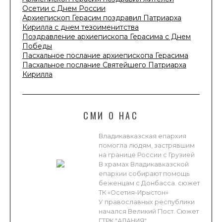
Осетии с Днем России
Архиепископ Герасим поздравил Патриарха
Кирилла с днем тезоименитства
Поздравление архиепископа Герасима с Днем
Победы
Пасхальное послание архиепископа Герасима
Пасхальное послание Святейшего Патриарха
Кирилла
СМИ О НАС
Владикавказская епархия
помогла людям, застрявшим
на границе России с Грузией
В храмах Владикавказской
епархии собирают помощь
беженцам с Донбасса. сюжет
ТК «Осетия-Ирыстон»
У православных республики
начался Великий Пост. Сюжет
ГТРК "АЛАНИЯ"