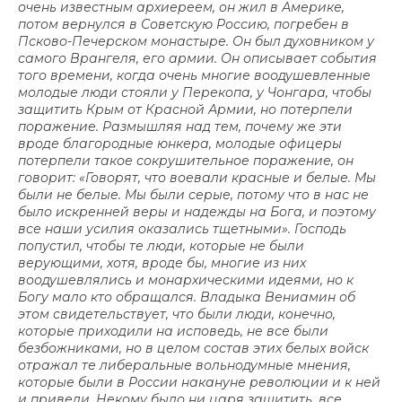
очень известным архиереем, он жил в Америке,
потом вернулся в Советскую Россию, погребен в
Псково-Печерском монастыре. Он был духовником у
самого Врангеля, его армии. Он описывает события
того времени, когда очень многие воодушевленные
молодые люди стояли у Перекопа, у Чонгара, чтобы
защитить Крым от Красной Армии, но потерпели
поражение. Размышляя над тем, почему же эти
вроде благородные юнкера, молодые офицеры
потерпели такое сокрушительное поражение, он
говорит: «Говорят, что воевали красные и белые. Мы
были не белые. Мы были серые, потому что в нас не
было искренней веры и надежды на Бога, и поэтому
все наши усилия оказались тщетными». Господь
попустил, чтобы те люди, которые не были
верующими, хотя, вроде бы, многие из них
воодушевлялись и монархическими идеями, но к
Богу мало кто обращался. Владыка Вениамин об
этом свидетельствует, что были люди, конечно,
которые приходили на исповедь, не все были
безбожниками, но в целом состав этих белых войск
отражал те либеральные вольнодумные мнения,
которые были в России накануне революции и к ней
и привели. Некому было ни царя защитить, все