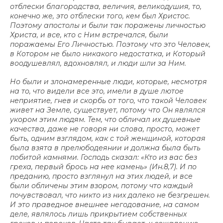
отблески благородства, величия, великодушия, то,
конечно же, это отблески того, кем был Христос.
Поэтому апостолы и были так поражены личностью
Христа, и все, кто с Ним встречался, были
поражаемы Его Личностью. Поэтому что это Человек,
в Котором не было никакого недостатка, и Который
воодушевлял, вдохновлял, и люди шли за Ним.
Но были и злонамеренные люди, которые, несмотря
на то, что видели все это, имели в душе лютое
неприятие, гнев и скорбь от того, что такой Человек
живет на Земле, существует, потому что Он являлся
укором этим людям. Тем, что обличал их душевные
качества, даже не говоря ни слова, просто, может
быть, одним взглядом, как с той женщиной, которая
была взята в прелюбодеянии и должна была быть
побитой камнями. Господь сказал: «Кто из вас без
греха, первый брось на нее камень» (Ин.8,7). И по
преданию, просто взглянул на этих людей, и все
были обличены этим взором, потому что каждый
почувствовал, что никто из них далеко не безгрешен.
И это праведное внешнее негодование, на самом
деле, являлось лишь прикрытием собственных