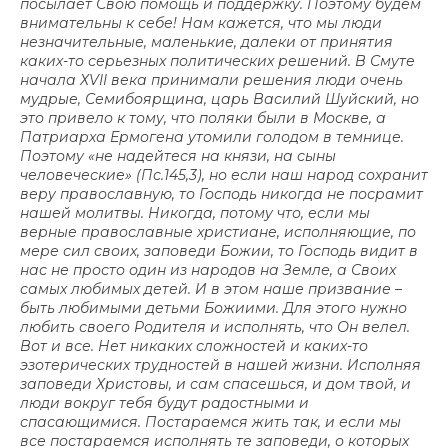
посылает Свою помощь и поддержку. Поэтому будем
внимательны к себе! Нам кажется, что мы люди
незначительные, маленькие, далеки от принятия
каких-то серьезных политических решений. В Смуте
начала ХVII века принимали решения люди очень
мудрые, Семибоярщина, царь Василий Шуйский, но
это привело к тому, что поляки были в Москве, а
Патриарха Ермогена утомили голодом в темнице.
Поэтому «не надейтеся на князи, на сыны
человеческие» (Пс.145,3), но если наш народ сохранит
веру православную, то Господь никогда не посрамит
нашей молитвы. Никогда, потому что, если мы
верные православные христиане, исполняющие, по
мере сил своих, заповеди Божии, то Господь видит в
нас не просто один из народов на Земле, а Своих
самых любимых детей. И в этом наше призвание –
быть любимыми детьми Божиими. Для этого нужно
любить своего Родителя и исполнять, что Он велел.
Вот и все. Нет никаких сложностей и каких-то
эзотерических трудностей в нашей жизни. Исполняя
заповеди Христовы, и сам спасешься, и дом твой, и
люди вокруг тебя будут радостными и
спасающимися. Постараемся жить так, и если мы
все постараемся исполнять те заповеди, о которых