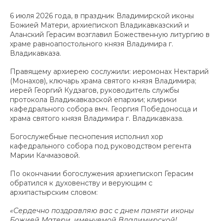
6 июля 2026 года, в праздник Владимирской иконы
Божией Матери, архиепископ Владикавказский и
Аланский Герасим возглавил Божественную литургию в
храме равноапостольного князя Владимира г.
Владикавказа.
Правящему архиерею сослужили: иеромонах Нектарий
(Монахов), ключарь храма святого князя Владимира;
иерей Георгий Кудзагов, руководитель службы
протокола Владикавказской епархии; клирики
кафедрального собора вмч. Георгия Победоносца и
храма святого князя Владимира г. Владикавказа.
Богослужебные песнопения исполнил хор
кафедрального собора под руководством регента
Марии Качмазовой.
По окончании богослужения архиепископ Герасим
обратился к духовенству и верующим с
архипастырским словом:
«Сердечно поздравляю вас с днем памяти иконы
Божией Матери, именуемой Владимирской!