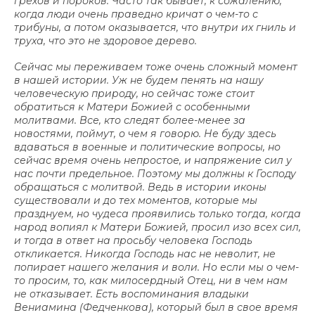
грехов и пороков. Часто так бывает, к сожалению,
когда люди очень праведно кричат о чем-то с
трибуны, а потом оказывается, что внутри их гниль и
труха, что это не здоровое дерево.
Сейчас мы переживаем тоже очень сложный момент
в нашей истории. Уж не будем пенять на нашу
человеческую природу, но сейчас тоже стоит
обратиться к Матери Божией с особенными
молитвами. Все, кто следят более-менее за
новостями, поймут, о чем я говорю. Не буду здесь
вдаваться в военные и политические вопросы, но
сейчас время очень непростое, и напряжение сил у
нас почти предельное. Поэтому мы должны к Господу
обращаться с молитвой. Ведь в истории иконы
существовали и до тех моментов, которые мы
празднуем, но чудеса проявились только тогда, когда
народ вопиял к Матери Божией, просил изо всех сил,
и тогда в ответ на просьбу человека Господь
откликается. Никогда Господь нас не неволит, не
попирает нашего желания и воли. Но если мы о чем-
то просим, то, как милосердный Отец, ни в чем нам
не отказывает. Есть воспоминания владыки
Вениамина (Федченкова), который был в свое время