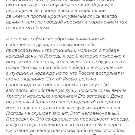
оказались где-то в другие местах, ни Родину, и
периодически, спорадически возникавшие
движения против красных увенчивались всегда
одним и тем же: победой красных и поражением так
называемых белых.
И если мы сейчас не обратим внимания на
собственные души, хотя называем себя
православными христианами, молимся о победе
каждый день, то Господь людей, которые искренне к
Богу не обращаются, не услышит. Да не будет сего с
нами! Поэтом наша общая победа и выправление
ситуации, и надежда на то, что Россия воспрянет и
станет подлинно Святой Русью, должна
сопровождаться обращением к самому себе,
взглядом на собственную душу, насколько мы верны
Христу и насколько исполняем Его заповеди. Даже
исцеленный Христом слепорожденный говорил о
Нем, глядя на поразительные чудеса: «Грешников
Господь не слушает, значит, Этот Человек – явный
Праведник». Это свидетельство праведности народа,
когда Господь откликается на его просьбу и через
чудотворную икону или каким либо иным способом