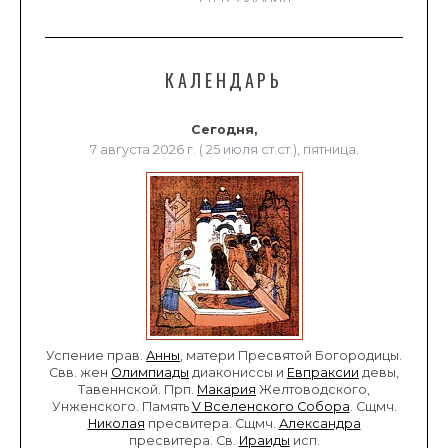
КАЛЕНДАРЬ
Сегодня,
7 августа 2026 г. ( 25 июля ст.ст.), пятница.
Успение прав.
Анны
, матери Пресвятой Богородицы.
Свв. жен
Олимпиады
диакониссы и
Евпраксии
девы,
Тавеннской. Прп.
Макария
Желтоводского,
Унженского. Память
V Вселенского Собора
. Сщмч.
Николая
пресвитера. Сщмч.
Александра
пресвитера. Св.
Ираиды
исп.