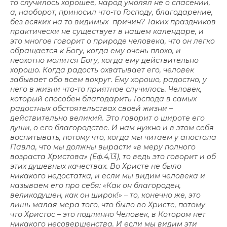
то случилось хорошее, народ умолял не о спасении,
а, наоборот, приносил что-то Господу, благодарение,
без всяких на то видимых причин? Таких праздников
практически не существует в нашем календаре, и
это многое говорит о природе человека, что он легко
обращается к Богу, когда ему очень плохо, и
неохотно молится Богу, когда ему действительно
хорошо. Когда радость охватывает его, человек
забывает обо всем вокруг. Ему хорошо, радостно, у
него в жизни что-то приятное случилось. Человек,
который способен благодарить Господа в самых
радостных обстоятельствах своей жизни –
действительно великий. Это говорит о широте его
души, о его благородстве. И нам нужно и в этом себя
воспитывать, потому что, когда мы читаем у апостола
Павла, что мы должны вырасти «в меру полного
возраста Христова» (Еф.4,13), то ведь это говорит и об
этих душевных качествах. Во Христе не было
никакого недостатка, и если мы видим человека и
называем его про себя: «Как он благороден,
великодушен, как он широк!» ‒ то, конечно же, это
лишь малая мера того, что было во Христе, потому
что Христос – это подлинно Человек, в Котором нет
никакого несовершенства. И если мы видим эти