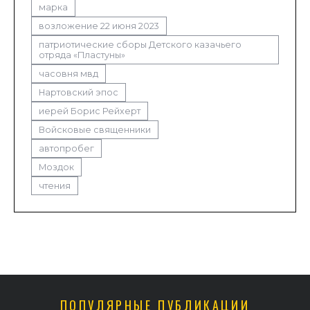
марка
возложение 22 июня 2023
патриотические сборы Детского казачьего
отряда «Пластуны»
часовня мвд
Нартовский эпос
иерей Борис Рейхерт
Войсковые священники
автопробег
Моздок
чтения
ПОПУЛЯРНЫЕ ПУБЛИКАЦИИ