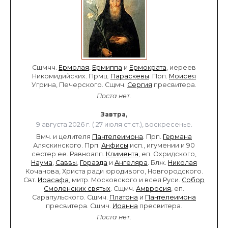
Сщмчч.
Ермолая
,
Ермиппа
и
Ермократа
, иереев
Никомидийских. Прмц.
Параскевы
. Прп.
Моисея
Угрина, Печерского. Сщмч.
Сергия
пресвитера.
Поста нет.
Завтра,
9 августа 2026 г. ( 27 июля ст.ст.), воскресенье.
Вмч. и целителя
Пантелеимона
. Прп.
Германа
Аляскинского. Прп.
Анфисы
исп., игумении и 90
сестер ее. Равноапп.
Климента
, еп. Охридского,
Наума
,
Саввы
,
Горазда
и
Ангеляра
. Блж.
Николая
Кочанова, Христа ради юродивого, Новгородского.
Свт.
Иоасафа
, митр. Московского и всея Руси.
Собор
Смоленских святых
. Сщмч.
Амвросия
, еп.
Сарапульского. Сщмч.
Платона
и
Пантелеимона
пресвитера. Сщмч.
Иоанна
пресвитера.
Поста нет.