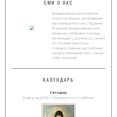
СМИ О НАС
Владикавказская епархия
помогла людям, застрявшим
на границе России с Грузией
В храмах Владикавказской
епархии собирают помощь
беженцам с Донбасса. сюжет
ТК «Осетия-Ирыстон»
У православных республики
начался Великий Пост. Сюжет
ГТРК "АЛАНИЯ"
КАЛЕНДАРЬ
Сегодня,
8 августа 2026 г. ( 26 июля ст.ст.), суббота.