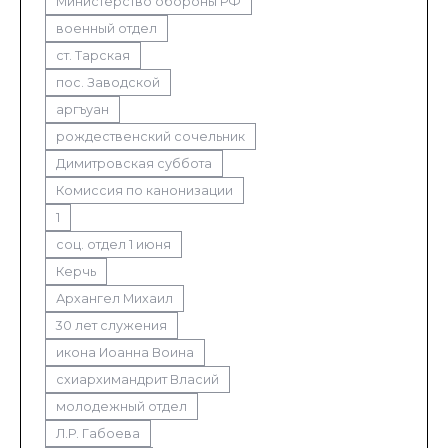
Министерство обороны РФ
военный отдел
ст. Тарская
пос. Заводской
аргъуан
рождественский сочельник
Димитровская суббота
Комиссия по канонизации
1
соц. отдел 1 июня
Керчь
Архангел Михаил
30 лет служения
икона Иоанна Воина
схиархимандрит Власий
молодежный отдел
Л.Р. Габоева