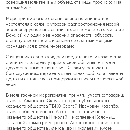
совершил молитвенный объезд станицы Архонской на
автомобиле.
Мероприятие было организовано по инициативе
настоятеля в связи с угрозой распространения новой
короновирусной инфекции, чтобы помолится о милости
Божией к людям о миновании опасности, объехать
станицу с молитвой с иконами со святыми мощами,
хранящимися в станичном храме.
Священника сопровождали представители казачества
станицы, с которым у приходской общины тёплые и
дружественные отношения. Казаки участвуют в
богослужениях, церковных таинствах, соблюдая заветы
дедов и отцов, свято придерживавшихся православной
веры.
В молитвенном мероприятии приняли участие: товарищ
атамана Аланского Окружного республиканского
казачьего общества ТВКО Сергей Иванович Ковалёв,
атаман общественного Архонского станичного
казачьего общества Николай Николаевич Коломыц,
наказной атаман реестрового Архонского станичного
казачьего общества Александр Николаевич Кусей,