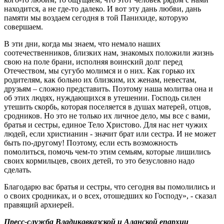
находится, а не где-то далеко. И вот эту дань любви, дань
памяти мы воздаем сегодня в той Панихиде, которую
совершаем.
В эти дни, когда мы знаем, что немало наших
соотечественников, близких нам, знакомых положили жизнь
свою на поле брани, исполняя воинский долг перед
Отечеством, мы сугубо молимся и о них. Как горько их
родителям, как больно их близким, их женам, невестам,
друзьям – сложно представить. Поэтому наша молитва она и
об этих людях, нуждающихся в утешении. Господь силен
утешить скорбь, которая поселяется в душах матерей, отцов,
сродников. Но это не только их личное дело, мы все с вами,
братья и сестры, единое Тело Христово. Для нас нет чужих
людей, если христианин - значит брат или сестра. И не может
быть по-другому! Поэтому, если есть возможность
помолиться, помочь чем-то этим семьям, которые лишились
своих кормильцев, своих детей, то это безусловно надо
сделать.
Благодарю вас братья и сестры, что сегодня вы помолились и
о своих сродниках, и о всех, отошедших ко Господу», - сказал
правящий архиерей.
Пресс-служба Владикавказской и Аланской епархии