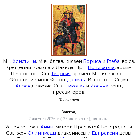
Мц.
Христины
. Мчч. блгвв. князей
Бориса
и
Глеба
, во св.
Крещении Романа и Давида. Прп.
Поликарпа
, архим.
Печерского. Свт.
Георгия
, архиеп. Могилевского.
Обретение мощей прп.
Далмата
Исетского. Сщмч.
Алфея
диакона. Свв.
Николая
и
Иоанна
испп.,
пресвитеров.
Поста нет.
Завтра,
7 августа 2026 г. ( 25 июля ст.ст.), пятница.
Успение прав.
Анны
, матери Пресвятой Богородицы.
Свв. жен
Олимпиады
диакониссы и
Евпраксии
девы,