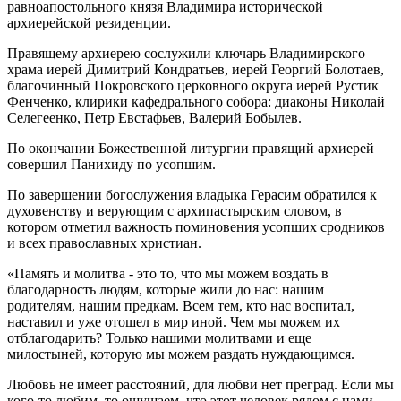
равноапостольного князя Владимира исторической
архиерейской резиденции.
Правящему архиерею сослужили ключарь Владимирского
храма иерей Димитрий Кондратьев, иерей Георгий Болотаев,
благочинный Покровского церковного округа иерей Рустик
Фенченко, клирики кафедрального собора: диаконы Николай
Селегеенко, Петр Евстафьев, Валерий Бобылев.
По окончании Божественной литургии правящий архиерей
совершил Панихиду по усопшим.
По завершении богослужения владыка Герасим обратился к
духовенству и верующим с архипастырским словом, в
котором отметил важность поминовения усопших сродников
и всех православных христиан.
«Память и молитва - это то, что мы можем воздать в
благодарность людям, которые жили до нас: нашим
родителям, нашим предкам. Всем тем, кто нас воспитал,
наставил и уже отошел в мир иной. Чем мы можем их
отблагодарить? Только нашими молитвами и еще
милостыней, которую мы можем раздать нуждающимся.
Любовь не имеет расстояний, для любви нет преград. Если мы
кого-то любим, то ощущаем, что этот человек рядом с нами