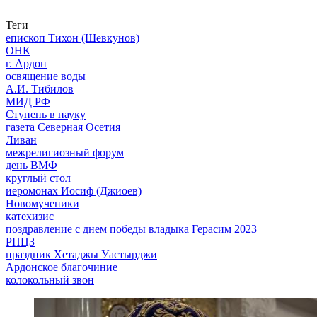
Теги
епископ Тихон (Шевкунов)
ОНК
г. Ардон
освящение воды
А.И. Тибилов
МИД РФ
Ступень в науку
газета Северная Осетия
Ливан
межрелигиозный форум
день ВМФ
круглый стол
иеромонах Иосиф (Джиоев)
Новомученики
катехизис
поздравление с днем победы владыка Герасим 2023
РПЦЗ
праздник Хетаджы Уастырджи
Ардонское благочиние
колокольный звон