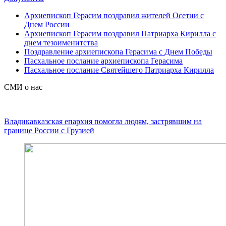
Архиепископ Герасим поздравил жителей Осетии с
Днем России
Архиепископ Герасим поздравил Патриарха Кирилла с
днем тезоименитства
Поздравление архиепископа Герасима с Днем Победы
Пасхальное послание архиепископа Герасима
Пасхальное послание Святейшего Патриарха Кирилла
СМИ о нас
Владикавказская епархия помогла людям, застрявшим на
границе России с Грузией