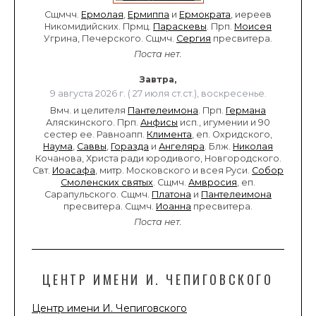
Сщмчч.
Ермолая
,
Ермиппа
и
Ермократа
, иереев
Никомидийских. Прмц.
Параскевы
. Прп.
Моисея
Угрина, Печерского. Сщмч.
Сергия
пресвитера.
Поста нет.
Завтра,
9 августа 2026 г. ( 27 июля ст.ст.), воскресенье.
Вмч. и целителя
Пантелеимона
. Прп.
Германа
Аляскинского. Прп.
Анфисы
исп., игумении и 90
сестер ее. Равноапп.
Климента
, еп. Охридского,
Наума
,
Саввы
,
Горазда
и
Ангеляра
. Блж.
Николая
Кочанова, Христа ради юродивого, Новгородского.
Свт.
Иоасафа
, митр. Московского и всея Руси.
Собор
Смоленских святых
. Сщмч.
Амвросия
, еп.
Сарапульского. Сщмч.
Платона
и
Пантелеимона
пресвитера. Сщмч.
Иоанна
пресвитера.
Поста нет.
ЦЕНТР ИМЕНИ И. ЧЕПИГОВСКОГО
Центр имени И. Чепиговского