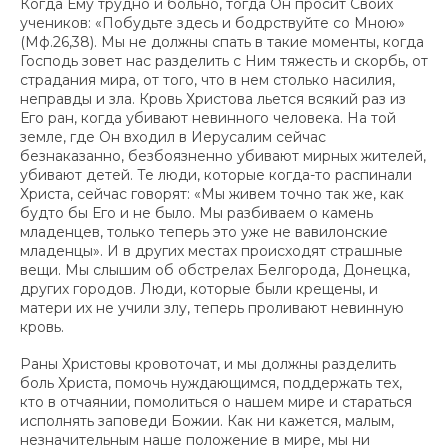
Когда Ему трудно и больно, тогда Он просит Своих
учеников: «Побудьте здесь и бодрствуйте со Мною»
(Мф.26,38). Мы не должны спать в такие моменты, когда
Господь зовет нас разделить с Ним тяжесть и скорбь, от
страдания мира, от того, что в нем столько насилия,
неправды и зла. Кровь Христова льется всякий раз из
Его ран, когда убивают невинного человека. На той
земле, где Он входил в Иерусалим сейчас
безнаказанно, безбоязненно убивают мирных жителей,
убивают детей. Те люди, которые когда-то распинали
Христа, сейчас говорят: «Мы живем точно так же, как
будто бы Его и не было. Мы разбиваем о камень
младенцев, только теперь это уже не вавилонские
младенцы». И в других местах происходят страшные
вещи. Мы слышим об обстрелах Белгорода, Донецка,
других городов. Люди, которые были крещены, и
матери их не учили злу, теперь проливают невинную
кровь.
Раны Христовы кровоточат, и мы должны разделить
боль Христа, помочь нуждающимся, поддержать тех,
кто в отчаянии, помолиться о нашем мире и стараться
исполнять заповеди Божии. Как ни кажется, малым,
незначительным наше положение в мире, мы ни