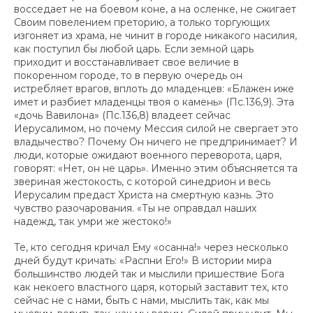
восседает не на боевом коне, а на осленке, не сжигает
Своим повелением преторию, а только торгующих
изгоняет из храма, не чинит в городе никакого насилия,
как поступил бы любой царь. Если земной царь
приходит и восстанавливает свое величие в
покоренном городе, то в первую очередь он
истребляет врагов, вплоть до младенцев: «Блажен иже
имет и разбиет младенцы твоя о камень» (Пс.136,9). Эта
«дочь Вавилона» (Пс.136,8) владеет сейчас
Иерусалимом, но почему Мессия силой не свергает это
владычество? Почему Он ничего не предпринимает? И
люди, которые ожидают военного переворота, царя,
говорят: «Нет, он не царь». Именно этим объясняется та
звериная жестокость, с которой синедрион и весь
Иерусалим предаст Христа на смертную казнь. Это
чувство разочарования. «Ты не оправдал наших
надежд, так умри же жестоко!»
Те, кто сегодня кричал Ему «осанна!» через несколько
дней будут кричать: «Распни Его!» В истории мира
большинство людей так и мыслили пришествие Бога
как некоего властного царя, который заставит тех, кто
сейчас не с нами, быть с нами, мыслить так, как мы