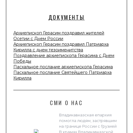
ДОКУМЕНТЫ
Архиепископ Герасим поздравил жителей
Осетии с Днем России
Архиепископ Герасим поздравил Патриарха
Кирилла с днем тезоименитства
Поздравление архиепископа Герасима с Днем
Победы
Пасхальное послание архиепископа Герасима
Пасхальное послание Святейшего Патриарха
Кирилла
СМИ О НАС
Владикавказская епархия
помогла людям, застрявшим
на границе России с Грузией
В храмах Владикавказской