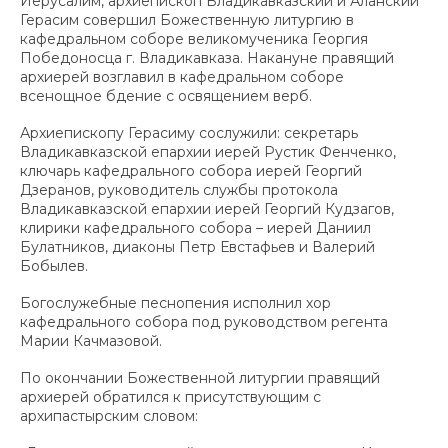
Иерусалим, архиепископ Владикавказский и Аланский
Герасим совершил Божественную литургию в
кафедральном соборе великомученика Георгия
Победоносца г. Владикавказа. Накануне правящий
архиерей возглавил в кафедральном соборе
всенощное бдение с освящением верб.
Архиепископу Герасиму сослужили: секретарь
Владикавказской епархии иерей Рустик Фенченко,
ключарь кафедрального собора иерей Георгий
Дзеранов, руководитель службы протокола
Владикавказской епархии иерей Георгий Кудзагов,
клирики кафедрального собора – иерей Даниил
Булатников, диаконы Петр Евстафьев и Валерий
Бобылев.
Богослужебные песнопения исполнил хор
кафедрального собора под руководством регента
Марии Качмазовой.
По окончании Божественной литургии правящий
архиерей обратился к присутствующим с
архипастырским словом: