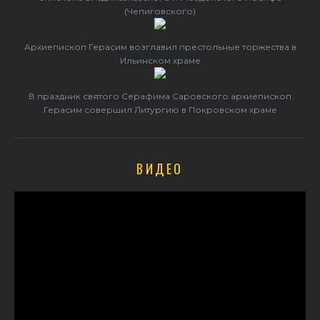
(Чепиговского)
Архиепископ Герасим возглавил престольные торжества в
Ильинском храме
В праздник святого Серафима Саровского архиепископ
Герасим совершил Литургию в Покровском храме
ВИДЕО