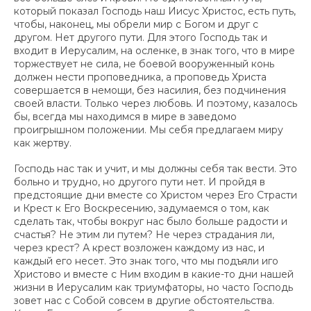
который показал Господь наш Иисус Христос, есть путь,
чтобы, наконец, мы обрели мир с Богом и друг с
другом. Нет другого пути. Для этого Господь так и
входит в Иерусалим, на осленке, в знак того, что в мире
торжествует не сила, не боевой вооруженный конь
должен нести проповедника, а проповедь Христа
совершается в немощи, без насилия, без подчинения
своей власти. Только через любовь. И поэтому, казалось
бы, всегда мы находимся в мире в заведомо
проигрышном положении. Мы себя предлагаем миру
как жертву.
Господь нас так и учит, и мы должны себя так вести. Это
больно и трудно, но другого пути нет. И пройдя в
предстоящие дни вместе со Христом через Его Страсти
и Крест к Его Воскресению, задумаемся о том, как
сделать так, чтобы вокруг нас было больше радости и
счастья? Не этим ли путем? Не через страдания ли,
через крест? А крест возложен каждому из нас, и
каждый его несет. Это знак того, что мы подъяли иго
Христово и вместе с Ним входим в какие-то дни нашей
жизни в Иерусалим как триумфаторы, но часто Господь
зовет нас с Собой совсем в другие обстоятельства.