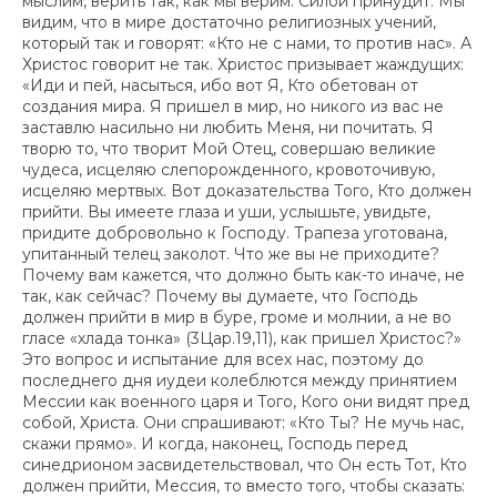
мыслим, верить так, как мы верим. Силой принудит. Мы
видим, что в мире достаточно религиозных учений,
который так и говорят: «Кто не с нами, то против нас». А
Христос говорит не так. Христос призывает жаждущих:
«Иди и пей, насыться, ибо вот Я, Кто обетован от
создания мира. Я пришел в мир, но никого из вас не
заставлю насильно ни любить Меня, ни почитать. Я
творю то, что творит Мой Отец, совершаю великие
чудеса, исцеляю слепорожденного, кровоточивую,
исцеляю мертвых. Вот доказательства Того, Кто должен
прийти. Вы имеете глаза и уши, услышьте, увидьте,
придите добровольно к Господу. Трапеза уготована,
упитанный телец заколот. Что же вы не приходите?
Почему вам кажется, что должно быть как-то иначе, не
так, как сейчас? Почему вы думаете, что Господь
должен прийти в мир в буре, громе и молнии, а не во
гласе «хлада тонка» (3Цар.19,11), как пришел Христос?»
Это вопрос и испытание для всех нас, поэтому до
последнего дня иудеи колеблются между принятием
Мессии как военного царя и Того, Кого они видят пред
собой, Христа. Они спрашивают: «Кто Ты? Не мучь нас,
скажи прямо». И когда, наконец, Господь перед
синедрионом засвидетельствовал, что Он есть Тот, Кто
должен прийти, Мессия, то вместо того, чтобы сказать: