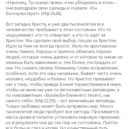
«Наконец, Ты сказал прямо, и мы убедились в этом» ‒
они разодрали свои одежды и сказали: «Он
богохульствует» (Мф.26,65).
Вот загадка Христа, и уже два тысячелетия все
человечество пребывает в этом состоянии. Кто-то
недоумевает, кто-то отвергает, а кто-то идет за
Христом. Мы сделали свой выбор, пошли за Христом.
Идти за Ним не всегда просто. Жить по-христиански
очень тяжело. Хорошо и приятно обличать пороки
людей, которые очень далеко, и от которых ты никак не
можешь быть зависимым и, тем более, пострадать от
них. Но сказать своему ближнему слово исправления,
особенно, если это наш начальник, бывает часто очень
неловко, неудобно и боязно. Но Христос призывает
нас к тому, чтобы правда Божия торжествовала в мире,
чтобы не жили мы уже по ветхозаветным заповедям, а
по новозаветным. «Возлюби ближнего твоего, как
самого себя» (Мф.22,39), – вот величайшая заповедь.
Только любовью может быть исправлен мир. Много
тысячелетий люди пробуют все методы. Проливается
масса крови в попытке установить мировую гармонию,
но в результате она до сих пор не состоялась. Льется
все больше слез и крови. Но единственный путь,