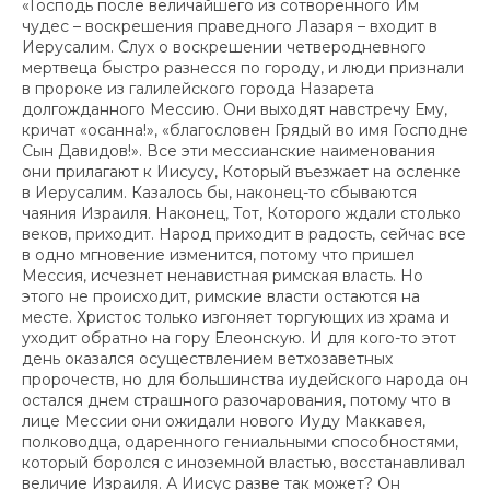
«Господь после величайшего из сотворенного Им
чудес – воскрешения праведного Лазаря – входит в
Иерусалим. Слух о воскрешении четверодневного
мертвеца быстро разнесся по городу, и люди признали
в пророке из галилейского города Назарета
долгожданного Мессию. Они выходят навстречу Ему,
кричат «осанна!», «благословен Грядый во имя Господне
Сын Давидов!». Все эти мессианские наименования
они прилагают к Иисусу, Который въезжает на осленке
в Иерусалим. Казалось бы, наконец-то сбываются
чаяния Израиля. Наконец, Тот, Которого ждали столько
веков, приходит. Народ приходит в радость, сейчас все
в одно мгновение изменится, потому что пришел
Мессия, исчезнет ненавистная римская власть. Но
этого не происходит, римские власти остаются на
месте. Христос только изгоняет торгующих из храма и
уходит обратно на гору Елеонскую. И для кого-то этот
день оказался осуществлением ветхозаветных
пророчеств, но для большинства иудейского народа он
остался днем страшного разочарования, потому что в
лице Мессии они ожидали нового Иуду Маккавея,
полководца, одаренного гениальными способностями,
который боролся с иноземной властью, восстанавливал
величие Израиля. А Иисус разве так может? Он