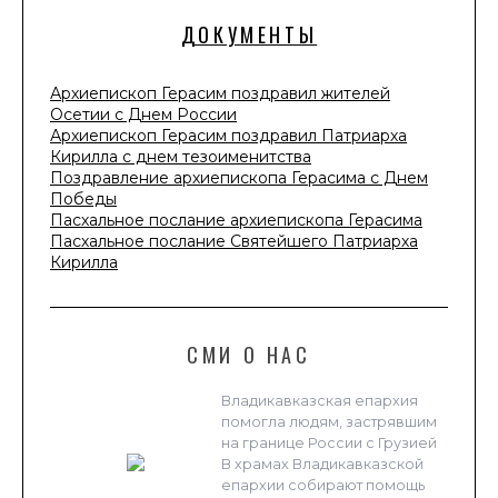
ДОКУМЕНТЫ
Архиепископ Герасим поздравил жителей
Осетии с Днем России
Архиепископ Герасим поздравил Патриарха
Кирилла с днем тезоименитства
Поздравление архиепископа Герасима с Днем
Победы
Пасхальное послание архиепископа Герасима
Пасхальное послание Святейшего Патриарха
Кирилла
СМИ О НАС
Владикавказская епархия
помогла людям, застрявшим
на границе России с Грузией
В храмах Владикавказской
епархии собирают помощь