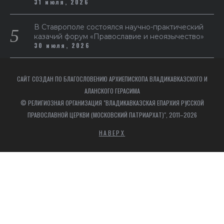
31 июля, 2026
В Ставрополе состоялся научно-практический
казачий форум «Православие и неоязычество»
30 июля, 2026
САЙТ СОЗДАН ПО БЛАГОСЛОВЕНИЮ АРХИЕПИСКОПА ВЛАДИКАВКАЗСКОГО И
АЛАНСКОГО ГЕРАСИМА
© РЕЛИГИОЗНАЯ ОРГАНИЗАЦИЯ "ВЛАДИКАВКАЗСКАЯ ЕПАРХИЯ РУССКОЙ
ПРАВОСЛАВНОЙ ЦЕРКВИ (МОСКОВСКИЙ ПАТРИАРХАТ)", 2011–2026
НАВЕРХ