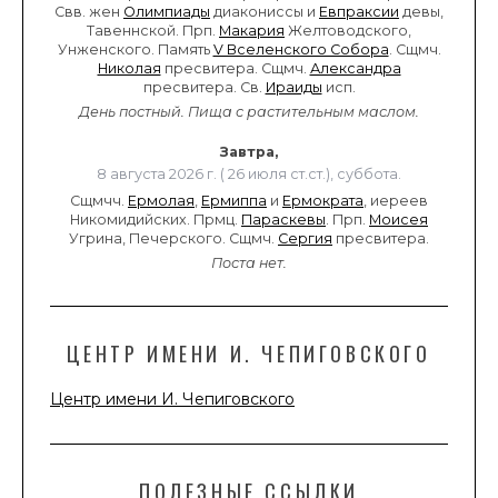
Свв. жен
Олимпиады
диакониссы и
Евпраксии
девы,
Тавеннской. Прп.
Макария
Желтоводского,
Унженского. Память
V Вселенского Собора
. Сщмч.
Николая
пресвитера. Сщмч.
Александра
пресвитера. Св.
Ираиды
исп.
День постный.
Пища с растительным маслом.
Завтра,
8 августа 2026 г. ( 26 июля ст.ст.), суббота.
Сщмчч.
Ермолая
,
Ермиппа
и
Ермократа
, иереев
Никомидийских. Прмц.
Параскевы
. Прп.
Моисея
Угрина, Печерского. Сщмч.
Сергия
пресвитера.
Поста нет.
ЦЕНТР ИМЕНИ И. ЧЕПИГОВСКОГО
Центр имени И. Чепиговского
ПОЛЕЗНЫЕ ССЫЛКИ