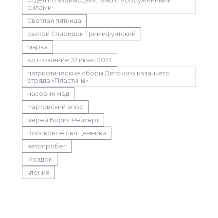
отдел по взаимодействию с Вооруженными
силами
Светлая пятница
святой Спиридон Тримифунтский
марка
возложение 22 июня 2023
патриотические сборы Детского казачьего
отряда «Пластуны»
часовня мвд
Нартовский эпос
иерей Борис Рейхерт
Войсковые священники
автопробег
Моздок
чтения