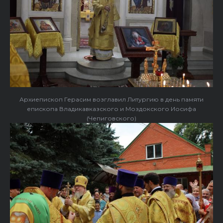
Архиепископ Герасим возглавил Литургию в день памяти
епископа Владикавказского и Моздокского Иосифа
(Чепиговского)