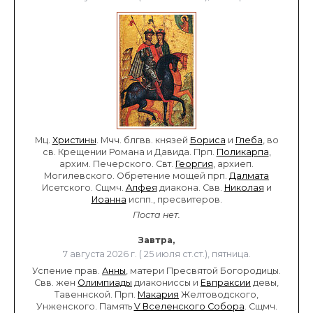
Мц.
Христины
. Мчч. блгвв. князей
Бориса
и
Глеба
, во
св. Крещении Романа и Давида. Прп.
Поликарпа
,
архим. Печерского. Свт.
Георгия
, архиеп.
Могилевского. Обретение мощей прп.
Далмата
Исетского. Сщмч.
Алфея
диакона. Свв.
Николая
и
Иоанна
испп., пресвитеров.
Поста нет.
Завтра,
7 августа 2026 г. ( 25 июля ст.ст.), пятница.
Успение прав.
Анны
, матери Пресвятой Богородицы.
Свв. жен
Олимпиады
диакониссы и
Евпраксии
девы,
Тавеннской. Прп.
Макария
Желтоводского,
Унженского. Память
V Вселенского Собора
. Сщмч.