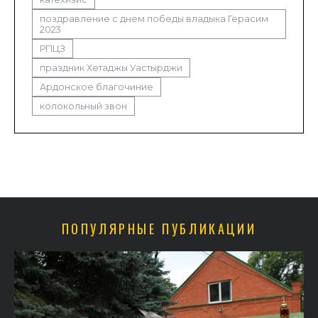
поздравление с днем победы владыка Герасим
2023
РПЦЗ
праздник Хетаджы Уастырджи
Ардонское благочиние
колокольный звон
ПОПУЛЯРНЫЕ ПУБЛИКАЦИИ