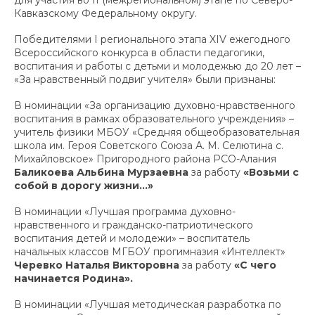
для участия во II (межрегиональном) этапе по Северо-
Кавказскому Федеральному округу.
Победителями I регионального этапа XIV ежегодного
Всероссийского конкурса в области педагогики,
воспитания и работы с детьми и молодежью до 20 лет –
«За нравственный подвиг учителя» были признаны:
В номинации «За организацию духовно-нравственного
воспитания в рамках образовательного учреждения» –
учитель физики МБОУ «Средняя общеобразовательная
школа им. Героя Советского Союза А. М. Селютина с.
Михайловское» Пригородного района РСО-Алания
Баликоева Альбина Мурзаевна
за работу
«Возьми с
собой в дорогу жизни…»
В номинации «Лучшая программа духовно-
нравственного и гражданско-патриотического
воспитания детей и молодежи» – воспитатель
начальных классов МГБОУ прогимназия «Интеллект»
Черевко Наталья Викторовна
за работу
«С чего
начинается Родина».
В номинации «Лучшая методическая разработка по