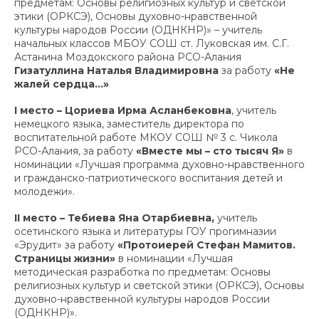
предметам: Основы религиозных культур и светской
этики (ОРКСЭ), Основы духовно-нравственной
культуры народов России (ОДНКНР)» – учитель
начальных классов МБОУ СОШ ст. Луковская им. С.Г.
Астанина Моздокского района РСО-Алания
Гизатуллина Наталья Владимировна
за работу
«Не
жалей сердца...»
I
место – Цориева Ирма Асланбековна
, учитель
немецкого языка, заместитель директора по
воспитательной работе МКОУ СОШ № 3 с. Чикола
РСО-Алания, за работу
«Вместе мы – сто тысяч Я»
в
номинации «Лучшая программа духовно-нравственного
и гражданско-патриотического воспитания детей и
молодежи».
II
место – Тебиева Яна Отарбиевна,
учитель
осетинского языка и литературы ГОУ прогимназии
«Эрудит» за работу
«Протоиерей Стефан Мамитов.
Страницы жизни»
в номинации «Лучшая
методическая разработка по предметам: Основы
религиозных культур и светской этики (ОРКСЭ), Основы
духовно-нравственной культуры народов России
(ОДНКНР)».