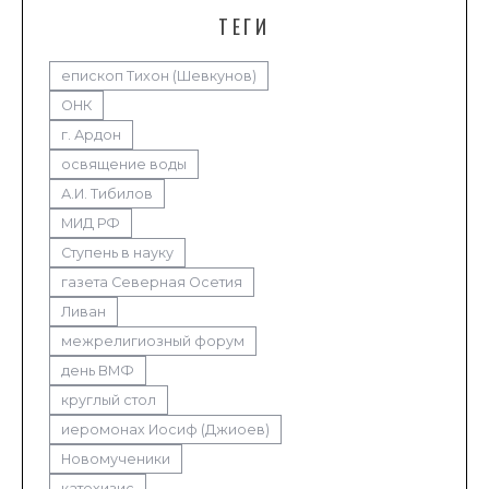
ТЕГИ
епископ Тихон (Шевкунов)
ОНК
г. Ардон
освящение воды
А.И. Тибилов
МИД РФ
Ступень в науку
газета Северная Осетия
Ливан
межрелигиозный форум
день ВМФ
круглый стол
иеромонах Иосиф (Джиоев)
Новомученики
катехизис