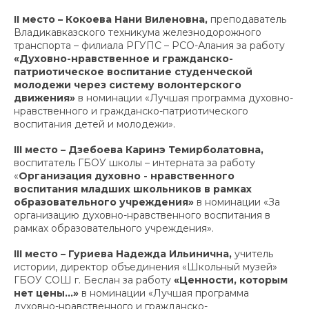
II
место – Кокоева Нани Виленовна,
преподаватель
Владикавказского техникума железнодорожного
транспорта – филиала РГУПС – РСО-Алания за работу
«Духовно-нравственное и гражданско-
патриотическое воспитание студенческой
молодежи через систему волонтерского
движения»
в номинации «Лучшая программа духовно-
нравственного и гражданско-патриотического
воспитания детей и молодежи».
III
место – Дзебоева Каринэ Темирболатовна,
воспитатель ГБОУ школы – интерната за работу
«
Организация духовно - нравственного
воспитания младших школьников в рамках
образовательного учреждения»
в номинации «За
организацию духовно-нравственного воспитания в
рамках образовательного учреждения».
III
место – Гуриева Надежда Ильинична,
учитель
истории, директор объединения «Школьный музей»
ГБОУ СОШ г. Беслан за работу
«Ценности, которым
нет цены...»
в номинации «Лучшая программа
духовно-нравственного и гражданско-