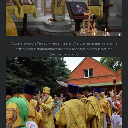
Архиепископ Герасим возглавил Литургию в день памяти
епископа Владикавказского и Моздокского Иосифа
(Чепиговского)