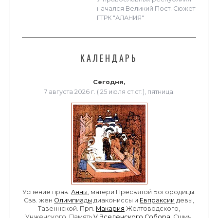
начался Великий Пост. Сюжет
ГТРК "АЛАНИЯ"
КАЛЕНДАРЬ
Сегодня,
7 августа 2026 г. ( 25 июля ст.ст.), пятница.
Успение прав.
Анны
, матери Пресвятой Богородицы.
Свв. жен
Олимпиады
диакониссы и
Евпраксии
девы,
Тавеннской. Прп.
Макария
Желтоводского,
Унженского. Память
V Вселенского Собора
. Сщмч.