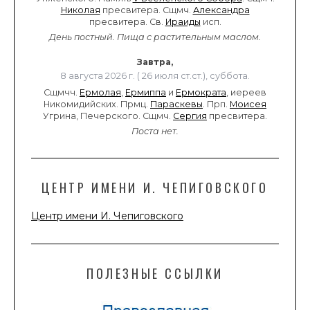
Николая
пресвитера. Сщмч.
Александра
пресвитера. Св.
Ираиды
исп.
День постный.
Пища с растительным маслом.
Завтра,
8 августа 2026 г. ( 26 июля ст.ст.), суббота.
Сщмчч.
Ермолая
,
Ермиппа
и
Ермократа
, иереев
Никомидийских. Прмц.
Параскевы
. Прп.
Моисея
Угрина, Печерского. Сщмч.
Сергия
пресвитера.
Поста нет.
ЦЕНТР ИМЕНИ И. ЧЕПИГОВСКОГО
Центр имени И. Чепиговского
ПОЛЕЗНЫЕ ССЫЛКИ