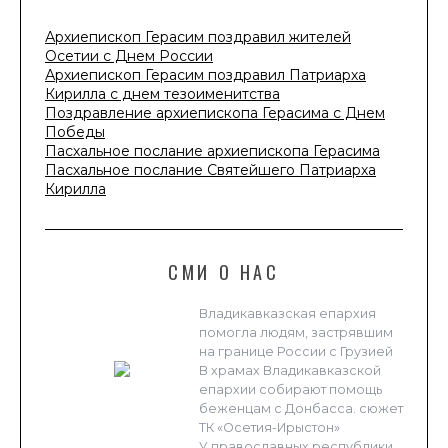
Архиепископ Герасим поздравил жителей
Осетии с Днем России
Архиепископ Герасим поздравил Патриарха
Кирилла с днем тезоименитства
Поздравление архиепископа Герасима с Днем
Победы
Пасхальное послание архиепископа Герасима
Пасхальное послание Святейшего Патриарха
Кирилла
СМИ О НАС
Владикавказская епархия
помогла людям, застрявшим
на границе России с Грузией
В храмах Владикавказской
епархии собирают помощь
беженцам с Донбасса. сюжет
ТК «Осетия-Ирыстон»
У православных республики