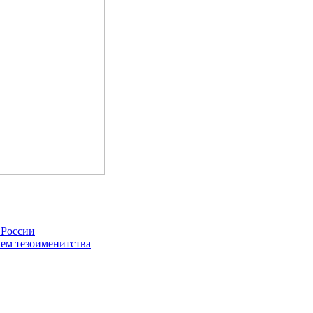
 России
ем тезоименитства