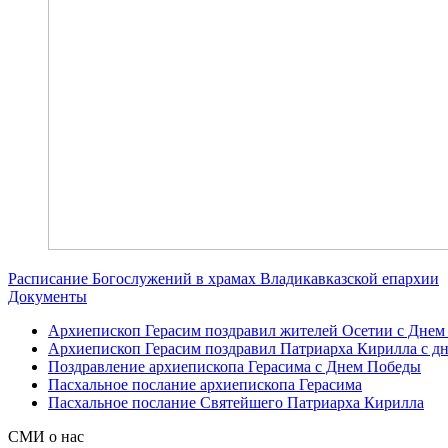
Расписание Богослужений в храмах Владикавказской епархии
Документы
Архиепископ Герасим поздравил жителей Осетии с Днем
Архиепископ Герасим поздравил Патриарха Кирилла с дн
Поздравление архиепископа Герасима с Днем Победы
Пасхальное послание архиепископа Герасима
Пасхальное послание Святейшего Патриарха Кирилла
СМИ о нас