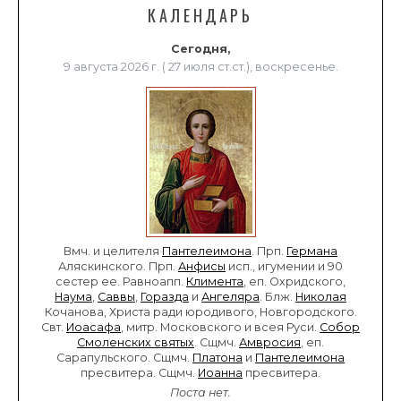
КАЛЕНДАРЬ
Сегодня,
9 августа 2026 г. ( 27 июля ст.ст.), воскресенье.
Вмч. и целителя
Пантелеимона
. Прп.
Германа
Аляскинского. Прп.
Анфисы
исп., игумении и 90
сестер ее. Равноапп.
Климента
, еп. Охридского,
Наума
,
Саввы
,
Горазда
и
Ангеляра
. Блж.
Николая
Кочанова, Христа ради юродивого, Новгородского.
Свт.
Иоасафа
, митр. Московского и всея Руси.
Собор
Смоленских святых
. Сщмч.
Амвросия
, еп.
Сарапульского. Сщмч.
Платона
и
Пантелеимона
пресвитера. Сщмч.
Иоанна
пресвитера.
Поста нет.