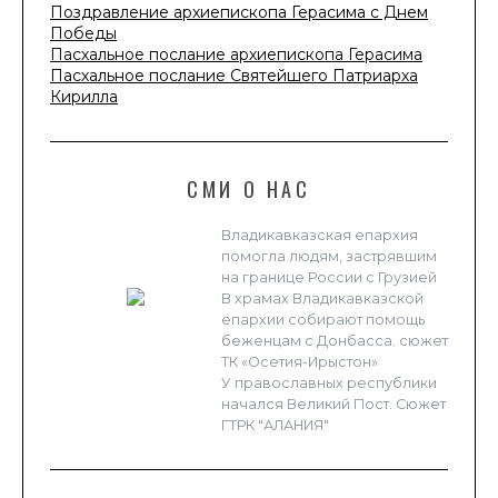
Поздравление архиепископа Герасима с Днем
Победы
Пасхальное послание архиепископа Герасима
Пасхальное послание Святейшего Патриарха
Кирилла
СМИ О НАС
Владикавказская епархия
помогла людям, застрявшим
на границе России с Грузией
В храмах Владикавказской
епархии собирают помощь
беженцам с Донбасса. сюжет
ТК «Осетия-Ирыстон»
У православных республики
начался Великий Пост. Сюжет
ГТРК "АЛАНИЯ"