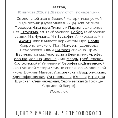
Завтра,
10 августа 2026 г. ( 28 июля ст.ст.), понедельник.
Смоленской
иконы Божией Матери, именуемой
"Одигитрия" (Путеводительница). Апп. от 70-ти
Прохора
,
Никанора
,
Тимона
и
Пармена
диаконов.
Свт.
Питирима
, еп. Тамбовского.
Собор
Тамбовских
святых. Мч.
Иулиана
. Мч.
Евстафия
Анкирского. Мч.
Акакия
, иже в Милете Карийском. Прп.
Павла
Ксиропотамского. Прп.
Моисея
, чудотворца
Печерского. Сщмч.
Николая
диакона. Прмч.
Василия
, прмцц.
Анастасии
и
Елены
, мчч.
Арефы
,
Иоанна
,
Иоанна
,
Иоанна
и мц.
Мавры
.
Гребневской
,
Костромской
и"Умиление"
Серафимо-Дивеевской
икон Божией Матери. Чтимые списки со Смоленской
иконы Божией Матери:
Устюженская
,
Выдропусская
,
Христофоровская
,
Супрасльская
,
Югская
,
Игрицкая
,
Шуйская
,
Седмиезерная
,
Сергиевская
(в Троице-
Сергиевой Лавре).
Поста нет.
ЦЕНТР ИМЕНИ И. ЧЕПИГОВСКОГО