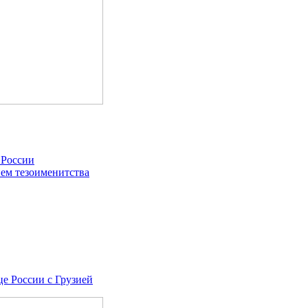
 России
ем тезоименитства
це России с Грузией