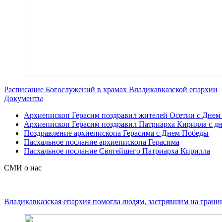
Расписание Богослужений в храмах Владикавказской епархии
Документы
Архиепископ Герасим поздравил жителей Осетии с Днем
Архиепископ Герасим поздравил Патриарха Кирилла с дн
Поздравление архиепископа Герасима с Днем Победы
Пасхальное послание архиепископа Герасима
Пасхальное послание Святейшего Патриарха Кирилла
СМИ о нас
Владикавказская епархия помогла людям, застрявшим на грани